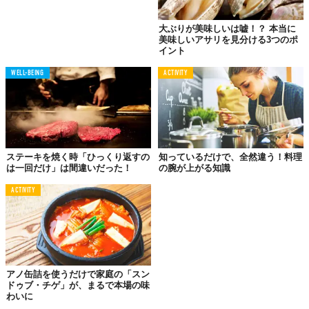
塩水に浸す
大ぶりが美味しいは嘘！？ 本当に
美味しいアサリを見分ける3つのポ
イント
WELL-BEING
ACTIVITY
ステーキを焼く時「ひっくり返すの
知っているだけで、全然違う！料理
は一回だけ」は間違いだった！
の腕が上がる知識
ACTIVITY
アサリを買ってきたら、バットのような平べったい容器に水を張
り、アサリが少し出るくらいの分量で塩水を入れます。塩の分量
は水の3％が目処。500ccなら15g入れればOKです。
アノ缶詰を使うだけで家庭の「スン
ドゥブ・チゲ」が、まるで本場の味
わいに