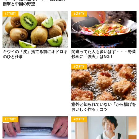
衝撃と中国の野望
しい状態でアサリを食べることができます。ぜひ試してみてくだ
さい！
ACTIVITY
ACTIVITY
フードクリエイティブファクトリー
「大切な人との暮らしをもっと楽しく」を企業理念と
する食のクリエイティブに特化した企画制作チームで
す。食の企画、レシピ・商品開発、執筆、メディア出
演、イベントなどを手がけています。
キウイの「皮」捨てる前にオドロキ
間違ってた人も多いはず・・・野菜
のひと仕事
炒めに「強火」はNG！
Top image: ©
FOOD CREATIVE FACTORY
Licensed material used with permission by
FOOD CREATIVE FACTORY
ACTIVITY
TABI LABO
この世界は、もっと広いはずだ。
意外と知られていない「から揚げを
おいしく作る」コツ
ACTIVITY
ACTIVITY