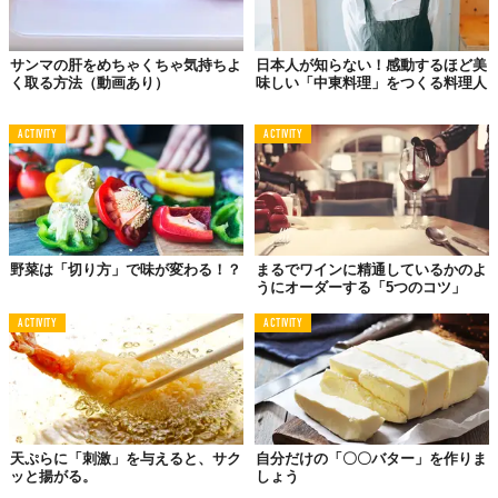
サンマの肝をめちゃくちゃ気持ちよ
日本人が知らない！感動するほど美
く取る方法（動画あり）
味しい「中東料理」をつくる料理人
ACTIVITY
ACTIVITY
野菜は「切り方」で味が変わる！？
まるでワインに精通しているかのよ
うにオーダーする「5つのコツ」
ACTIVITY
ACTIVITY
天ぷらに「刺激」を与えると、サク
自分だけの「〇〇バター」を作りま
ッと揚がる。
しょう