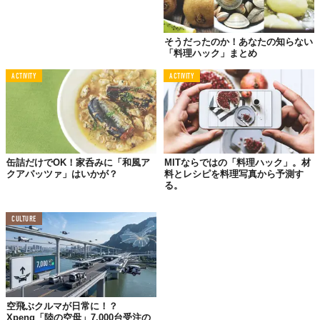
そうだったのか！あなたの知らない
「料理ハック」まとめ
ACTIVITY
ACTIVITY
アサリの砂抜きが終わってすぐに調理したり、すぐに冷蔵庫に入
缶詰だけでOK！家呑みに「和風ア
MITならではの「料理ハック」。材
れてはもったいない！ アサリの持つうま味成分コハク酸をさらに
クアパッツァ」はいかが？
料とレシピを料理写真から予測す
る。
引き出すために、濡らして絞ったキッチンタオルをかけて乾燥を
予防し、20度前後の室温で約3時間置いておくのが正解です。
CULTURE
アサリはエラ呼吸ができなくなり苦しくなると、コハク酸を作り
ます。ちょっぴりかわいそうですが、強いストレスをかけること
で貝類特有のうま味成分が引き出されるのです。
冷蔵庫の方が鮮度が長持ちして美味しい気がするかもしれません
が、冷蔵の温度ではコハク酸が増えにくいと言われています。こ
空飛ぶクルマが日常に！？
うしてしっかりとうま味を引き出す一手間によって、最高に美味
Xpeng「陸の空母」7,000台受注の