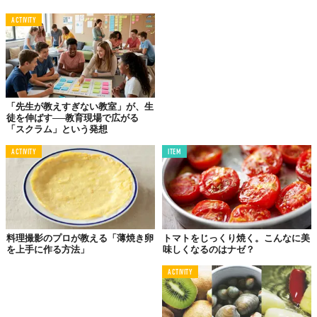
02.
暗くして
ACTIVITY
2〜3時間置いておく
新聞紙などで覆って暗い環境にすると、アサリはリラックスして
砂を出しやすくなります。また、砂を噴射しても周りに飛び散ら
ないので安心です。冷暗所（室温）で2〜3時間置いておくのが目
安です。
「先生が教えすぎない教室」が、生
徒を伸ばす──教育現場で広がる
※室温が高いときは、冷蔵庫で砂抜きしてください。
「スクラム」という発想
この2点を守れば、砂抜きは完璧です。が、ここまでは当たり前。
ACTIVITY
ITEM
ポイントはこの後にあります。
03.
うま味成分「コハク酸」を引き出す
料理撮影のプロが教える「薄焼き卵
トマトをじっくり焼く。こんなに美
を上手に作る方法」
味しくなるのはナゼ？
ACTIVITY