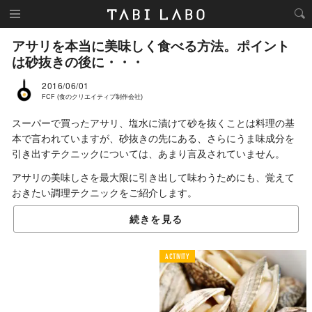
アサリを本当に美味しく食べる方法。ポイント
は砂抜きの後に・・・
2016/06/01
FCF (食のクリエイティブ制作会社)
スーパーで買ったアサリ、塩水に漬けて砂を抜くことは料理の基
本で言われていますが、砂抜きの先にある、さらにうま味成分を
引き出すテクニックについては、あまり言及されていません。
アサリの美味しさを最大限に引き出して味わうためにも、覚えて
おきたい調理テクニックをご紹介します。
続きを見る
砂抜きのポイントを
おさらいしよう
ACTIVITY
01.