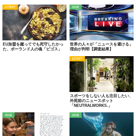
ACTIVITY
ISSUE
EU加盟を蹴ってでも死守したかっ
世界の人々が「ニュースを避ける」
た、ポーランド人の魂「ビゴス」
理由が判明【調査結果】
ACTIVITY
スポーツをしない人も注目したい、
外苑前のニュースポット
「NEUTRALWORKS.」
ISSUE
ISSUE