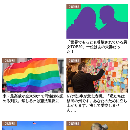
CULTURE
「世界でもっとも尊敬されている男
大理石の長い廊下は、柔らかい日差しが中庭から届く、シックな
女TOP20」一位はあの夫妻だっ
た！
リビングルームへと続いています。広いキッチンは大理石の天板
と木製のフロアのコントラスト。このほか、8つのベッドルームに
CULTURE
CULTURE
9つのバスルーム。パティオ風の中庭が気持ちよさそう。
敷地はおよそ1/4エーカー（約4,000平方メートル）というから、
大豪邸であることは間違いないでしょう。けれど、近隣のド派手
な家々と比較すると、外観は質素そのものだと、地元の不動産会
社「McFadden Group」は
補足
しています。
米・最高裁が全米50州で同性婚を認
NY州知事が意志表明。「私たちは
める判決。禁じる州は憲法違反に
移民の州です。あなたのために立ち
およそ100年前に建てられた家は、改修工事をされながら、人の
上がります。決して妥協しませ
手を渡り、大切に使われてきたそうです。私人となったオバマは
ん」。
ここから、どんな再出発を図るつもりなんでしょう。
Reference:
Independent Journal Review
CULTURE
CULTURE
Licensed material used with permission by
McFadden Group