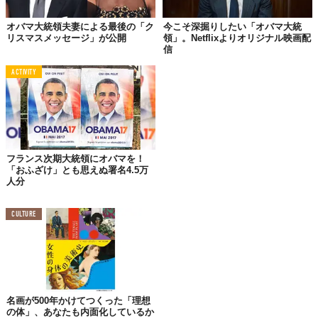
サーシャのためにもう数年、ワシントンに暮らすことにしまし
オバマ大統領夫妻による最後の「ク
今こそ深掘りしたい「オバマ大統
た。高校の途中で学校を変えるのは、本人にとってもきっとタフ
リスマスメッセージ」が公開
領」。Netflixよりオリジナル映画配
信
だろうから──。
ACTIVITY
オバマ夫妻がこう決意を固めたのは、次女ナターシャ（愛称：サ
ーシャ）さんが通う高校の卒業まで、まだ2年近くあることから、
あと数年はワシントンに残る決意をしたようです。
当初、大統領をリタイアした後の住処はどこに？と、ゴシップま
がいの報道がアメリカでは飛び交っていたようですが、ここにき
フランス次期大統領にオバマを！
てようやくそれが一つ所に落ち着いた印象、と「Independent
「おふざけ」とも思えぬ署名4.5万
Journal Review」は報じています。
人分
CULTURE
1920年代築、
豪邸だけどド派手すぎない家
名画が500年かけてつくった「理想
の体」、あなたも内面化しているか