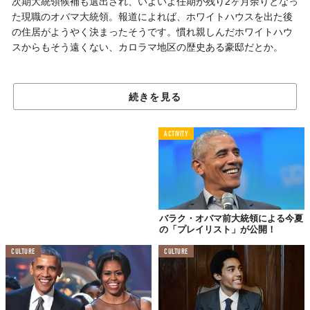
次期大統領候補も選出され、いよいよ任期が残り2ヶ月余りとなっ
た現職のオバマ大統領。報道によれば、ホワイトハウスを出た後
の住居がようやく決まったそうです。慣れ親しんだホワイトハウ
スからもそう遠くない、カロラマ地区の歴史ある豪邸だとか。
娘のためにもう数年、
続きを見る
ワシントンの居住が決定
ACTIVITY
バラク・オバマ前大統領による今夏
の「プレイリスト」が公開！
CULTURE
CULTURE