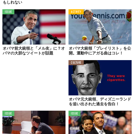
もしれない
ISSUE
ACTIVITY
オバマ前大統領と「メル友」に？オ
オバマ大統領「プレイリスト」を公
バマの大胆なツイートが話題
開。運動中にアガる曲はコレ！
CULTURE
オバマ元大統領、ディズニーランド
を追い出された過去を告白！
ISSUE
ISSUE