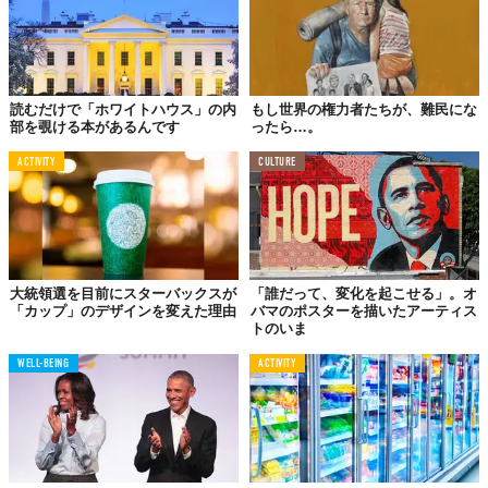
TABI LABO
この世界は、もっと広いはずだ。
読むだけで「ホワイトハウス」の内
もし世界の権力者たちが、難民にな
部を覗ける本があるんです
ったら…。
ACTIVITY
CULTURE
大統領選を目前にスターバックスが
「誰だって、変化を起こせる」。オ
「カップ」のデザインを変えた理由
バマのポスターを描いたアーティス
トのいま
WELL-BEING
ACTIVITY