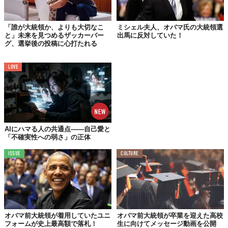
「誰が大統領か、よりも大切なこ
ミシェル夫人、オバマ氏の大統領選
と」未来を見つめるザッカーバー
出馬に反対していた！
グ、選挙後の投稿に心打たれる
LOVE
AIにハマる人の共通点——自己愛と
「不確実性への弱さ」の正体
ISSUE
CULTURE
オバマ前大統領が着用していたユニ
オバマ前大統領が卒業を迎えた高校
フォームが史上最高額で落札！
生に向けてメッセージ動画を公開