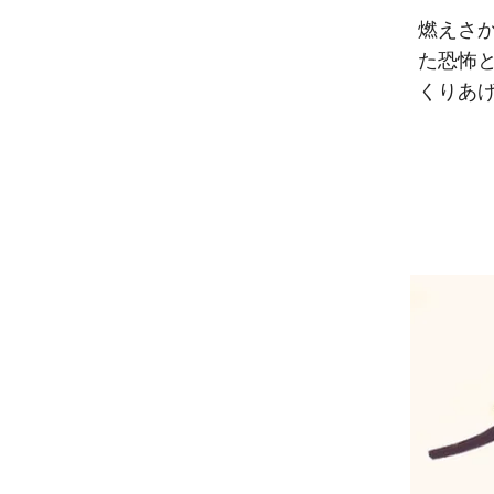
燃えさ
た恐怖
くりあ