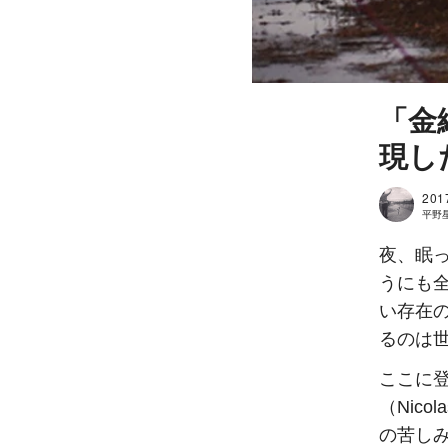
「金
現し
201
平野星良
夜、眠
うにも
い存在
るのは
ここに登
（Nic
の苦し