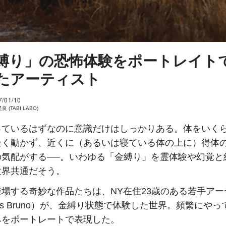
縛り」の恐怖体験をポートレイト
たアーティスト
7/01/10
 (TABI LABO)
っているはずなのに意識だけはしっかりある。体をいく
全く動かず、近くに（あるいは寝ている体の上に）得体
の気配がする──。いわゆる「金縛り」を霊体験や幻覚と
世界共通だそう。
場する奇妙な作品たちは、NY在住23歳のある若手アー
olas Bruno）が、金縛り状態で体験した世界。頻繁にや
みをポートレートで表現した。