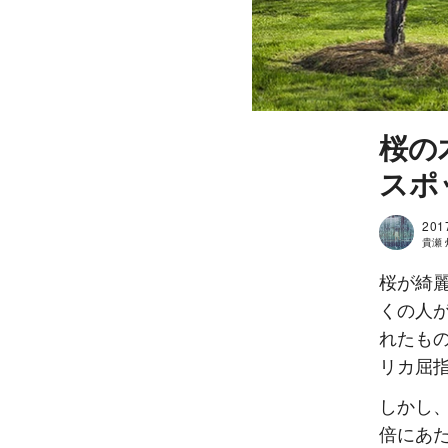
桜の
スポ
201
貴瀬 灯
桜が綺
くの人が
れたも
リカ屈
しかし
倍にあ