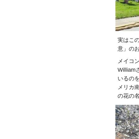
実はこ
意」の
メイコン
Will
いるの
メリカ
の花の