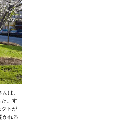
mさんは、
した。す
ェクトが
開かれる