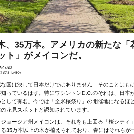
木、35万本。アメリカの新たな「
ット」がメイコンだ。
7/04/03
 (TABI LABO)
麗な国は決して日本だけではありません。そのことはも
知っているはず。特にワシントンD.C.のそれは、日本
のとして有名。今では「全米桜祭り」の開催地になるほ
指の花見スポットと認知されています。
、ジョージア州メイコンは、それをも上回る「桜シティ」
たる35万本以上の木が植えられており、春にはそれらが