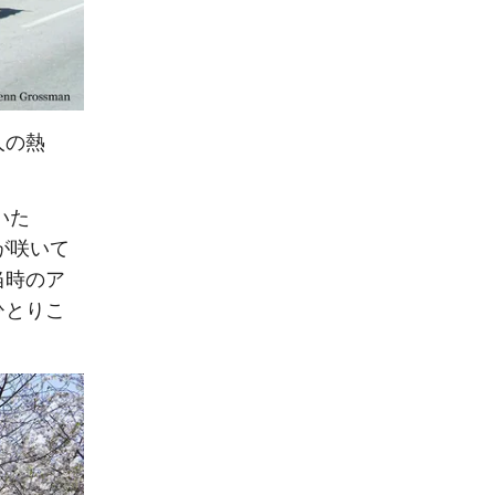
人の熱
いた
が咲いて
当時のア
ひとりこ