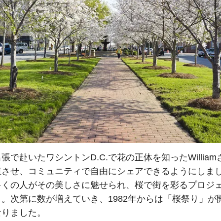
張で赴いたワシントンD.C.で花の正体を知ったWillia
殖させ、コミュニティで自由にシェアできるようにしま
多くの人がその美しさに魅せられ、桜で街を彩るプロジ
。次第に数が増えていき、1982年からは「桜祭り」が
なりました。