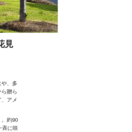
花見
はや、多
から贈ら
ど、アメ
。約90
一斉に咲