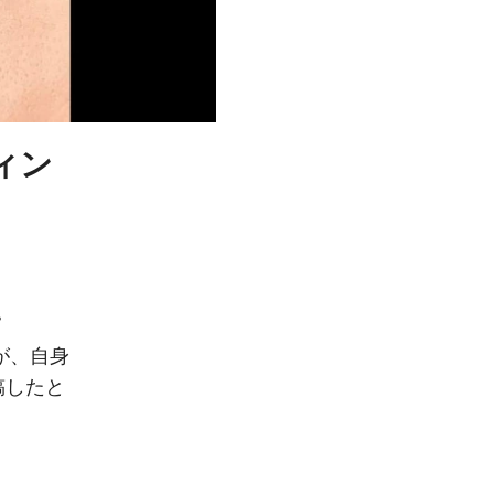
ィン
。
が、自身
稿したと