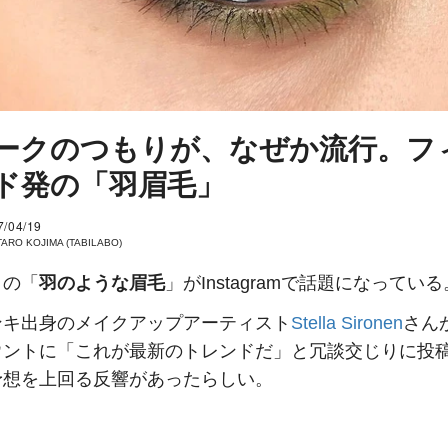
ークのつもりが、なぜか流行。フ
ド発の「羽眉毛」
7/04/19
ARO KOJIMA (TABILABO)
この「
羽のような眉毛
」がInstagramで話題になっている
ンキ出身のメイクアップアーティスト
Stella Sironen
さん
ウントに「これが最新のトレンドだ」と冗談交じりに投
予想を上回る反響があったらしい。