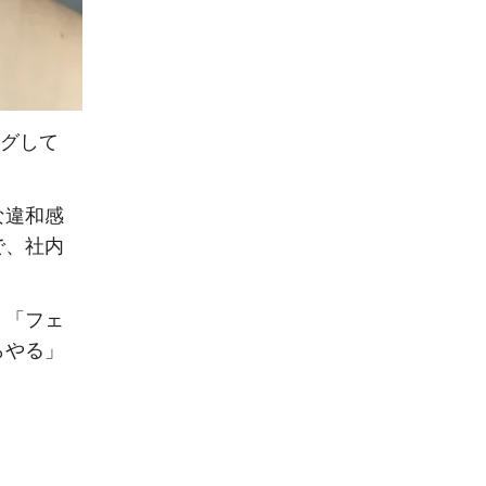
グして
な違和感
で、社内
」「フェ
らやる」