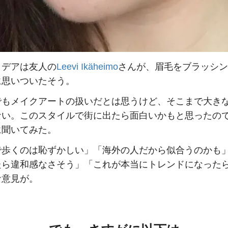
イデアは友人の
Leevi Ikäheimo
さんが、眉毛をブラッシン
に思いついたそう。
でもメイクアートの扱いだとは思うけど、そこまで大き
ない。このスタイルで街に出たら面白いかもと思ったの
に聞いてみた。
で歩くのは恥ずかしい」「海外の人だから似合うのかも
たら違和感なさそう」「これが本当にトレンドになった
な意見が。