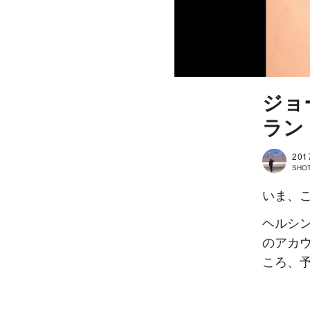
ジョ
ラン
201
SHOT
いま、
ヘルシ
のアカ
ころ、