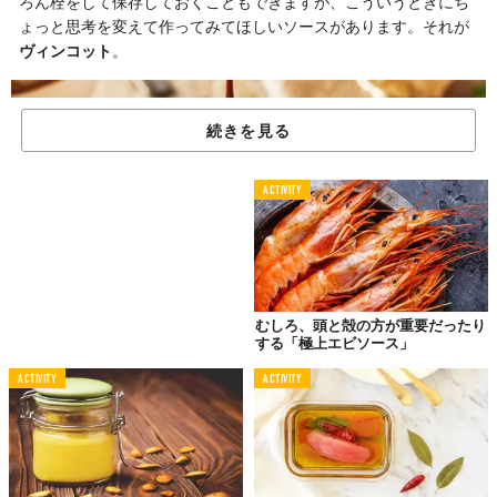
ろん栓をして保存しておくこともできますが、こういうときにち
ょっと思考を変えて作ってみてほしいソースがあります。それが
ヴィンコット
。
続きを見る
ACTIVITY
むしろ、頭と殻の方が重要だったり
する「極上エビソース」
ACTIVITY
ACTIVITY
本来は、ぶどうの果汁を何十時間とかけて煮込んで作る甘味料。
ですが、もともと、"Vincotto"はイタリア語で「煮たワイン」を意
味するワード。赤ワインをじっくり煮詰めるだけでも再現するこ