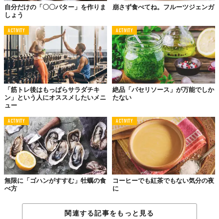
自分だけの「〇〇バター」を作りま
崩さず食べてね。フルーツジェンガ
しょう
ACTIVITY
ACTIVITY
「筋トレ後はもっぱらサラダチキ
絶品「パセリソース」が万能でしか
ン」という人にオススメしたいメニ
たない
ュー
ACTIVITY
ACTIVITY
無限に「ゴハンがすすむ」牡蠣の食
コーヒーでも紅茶でもない気分の夜
べ方
に
関連する記事をもっと見る