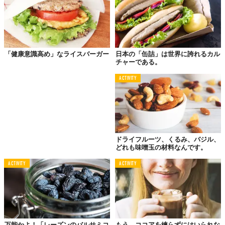
どこか高貴で甘美な口当たりに様変わり。
TABI LABO
この世界は、もっと広いはずだ。
「健康意識高め」なライスバーガー
日本の「缶詰」は世界に誇れるカル
チャーである。
ACTIVITY
ドライフルーツ、くるみ、バジル、
どれも味噌玉の材料なんです。
ACTIVITY
ACTIVITY
万能かよ！「レーズンのバルサミコ
もう、ココアを練らずにはいられな