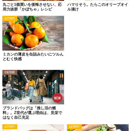
とができます。
丸ごと1個買いを後悔させない、応
ハマりそう。たらこのオリーブオイ
用力抜群「かぼちゃ」レシピ
ル漬け
ここではスパイスを加えることで、どんな飲み口のワインでもお
いしいヴィンコットに仕上がるとっておきのレシピを紹介しま
ACTIVITY
す。
＜
材料
＞
赤ワイン：600ml
ミカンの薄皮を缶詰みたいにツルん
砂糖：60g
とむく快感
しょうがスライス：1片
シナモンパウダー：小さじ1/3
CULTURE
カルダモン：1粒
クローブ：2粒
＜つくり方＞
まず、厚手の鍋にすべての材料を入れ、弱火で熱します。
全体の量が1/4になるまで煮詰めたら完成。
ブランドバッグは「推し活の燃
料」。Z世代が選ぶ理由は、見栄で
はなく自己充足
バルサミコ酢のように使っても楽しめますし、スイーツにかけて
ACTIVITY
ACTIVITY
もOK。おすすめはバニラアイスにタラっ。安価なアイスだって、