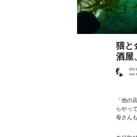
猫と
酒屋
201
Aiko
「他の
らやっ
母さん