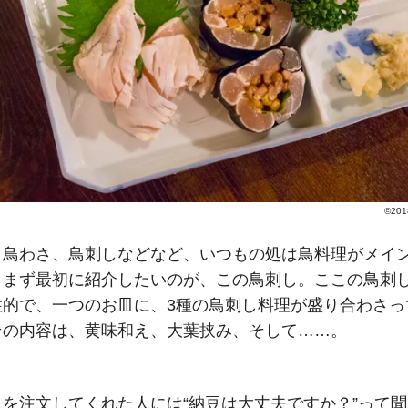
©201
、鳥わさ、鳥刺しなどなど、いつもの処は鳥料理がメイ
。まず最初に紹介したいのが、この鳥刺し。ここの鳥刺
性的で、一つのお皿に、3種の鳥刺し料理が盛り合わさっ
その内容は、黄味和え、大葉挟み、そして……。
しを注文してくれた人には“納豆は大丈夫ですか？”って