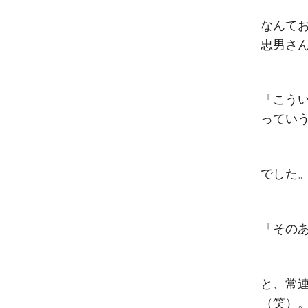
なんて
忠男さ
「こう
ってい
でした
「その
と、常
（笑）