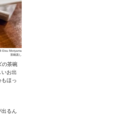
8 Etsu Moriyama
茶碗蒸し
ズの茶碗
しいお出
心もほっ
が出るん