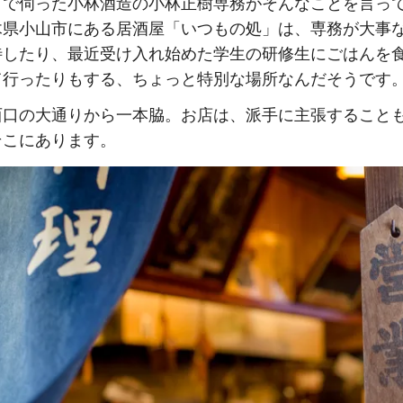
材で伺った小林酒造の小林正樹専務がそんなことを言っ
木県小山市にある居酒屋「いつもの処」は、専務が大事
待したり、最近受け入れ始めた学生の研修生にごはんを
て行ったりもする、ちょっと特別な場所なんだそうです
西口の大通りから一本脇。お店は、派手に主張すること
そこにあります。