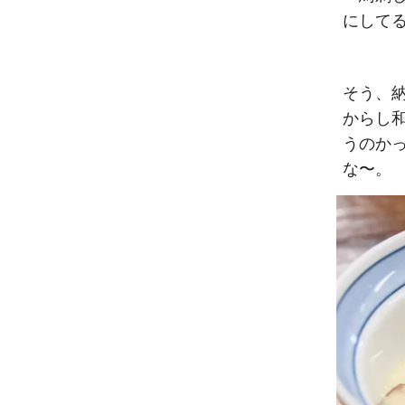
にして
そう、納
からし
うのか
な〜。