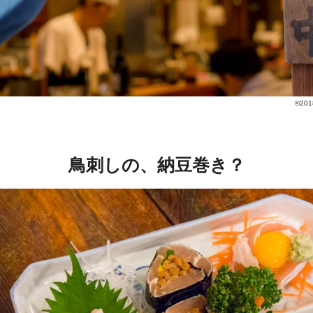
©201
鳥刺しの、納豆巻き？