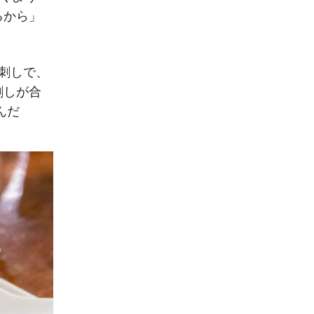
るから」
鳥刺しで、
刺しが合
んだ