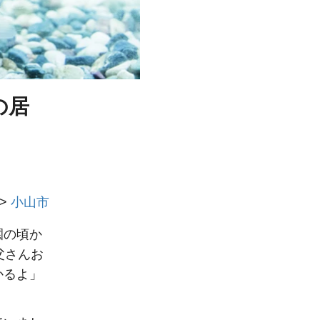
の居
>
小山市
園の頃か
父さんお
かるよ」