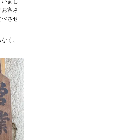
ていまし
なお客さ
食べさせ
。
もなく、