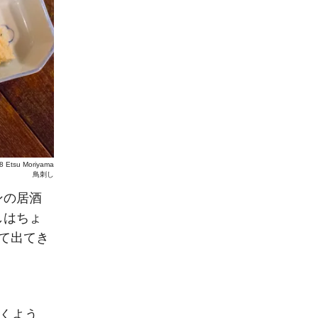
8 Etsu Moriyama
鳥刺し
ンの居酒
しはちょ
て出てき
聞くよう