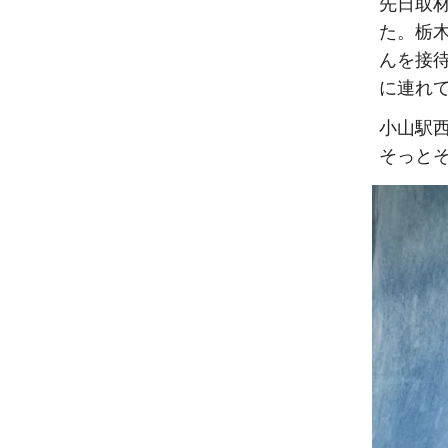
先日取
た。栃
んを接
に連れ
小山駅
そっと