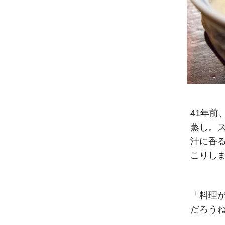
41年
蒸し。
汁に香
こりし
「料理
だろう