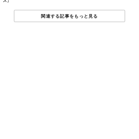
ス」
関連する記事をもっと見る
©2019 TABI LABO
アルピニズムを牽引してきたイギリスを代表するアウトドアメー
カー「カリマー」。そのフリース製品にも語れるアイテムが多数
あります。代表作は「
ハイブリッドフリース
」です。
メインの素材には軽量性に優れた「ポーラテック ハイロフト」
を、胴体部分の素材には軽量性と耐摩耗性を兼ね備えたタスラン
ナイロンを、これら2つの素材を使い分けています。