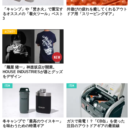
「キャンプ」や「焚き火」で重宝す
外遊びの疲れを癒してくれるアウト
るオススメの「着火ツール」ベスト
ドア用「スリーピングギア」
3
ACTIVITY
「麺屋 猪一」神楽坂店が開業。
HOUSE INDUSTRIESが器とグッズ
をデザイン
©2019 TABI LABO
ITEM
ITEM
フリース界のパイオニアとして、世界中のクライマーから愛され
る北欧アウトドアブランド「フーディニ」。クライミング界にお
ける“伝説のマジシャン”こと、ハリー･フーディニの名を冠し、
1993年にスウェーデンでブランドをスタート。以来、長年に渡り
さまざまな革新的なアイテムを作り上げてきました。
冬キャンプで「最高のウイスキー」
ガスで発電！？「CB缶」を使った
を味わうための特選ギア
注目のアウトドアギアの最前線
「フーディニ」の代名詞といえば、その上質な肌触りのフリース