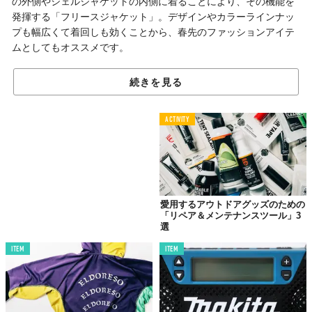
の外側やシェルジャケットの内側に着ることにより、その機能を
発揮する「フリースジャケット」。デザインやカラーラインナッ
プも幅広くて着回しも効くことから、春先のファッションアイテ
ムとしてもオススメです。
今回はハイスペックなだけでなく、魅力的なブランド背景やフィ
続きを見る
ロソフィーを誇る3つのモデルをピックアップしました。
ACTIVITY
ヒンドゥー教の神に守られる
ハイブリッドジャケット
愛用するアウトドアグッズのための
「リペア＆メンテナンスツール」3
選
ITEM
ITEM