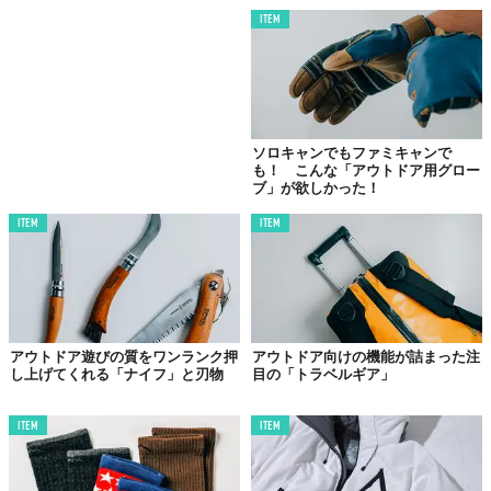
製品。最高品質を目指し、価格や素材、カッティングなどに妥協
ITEM
することなく、シーズンごとに斬新なアイデアを提案していま
す。だから、“フリース界のロールス・ロイス”なんて呼ばれるこ
とも。
なかでもブランドの代表作である「
パワーフーディ
」は、その高
い品質から多くのアスリートやアウトドアファンに支持されてき
ソロキャンでもファミキャンで
ました。
も！ こんな「アウトドア用グロー
ブ」が欲しかった！
ITEM
ITEM
アウトドア遊びの質をワンランク押
アウトドア向けの機能が詰まった注
し上げてくれる「ナイフ」と刃物
目の「トラベルギア」
ITEM
ITEM