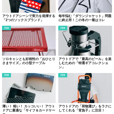
©2019 TABI LABO
最大限のストレッチ性をもたせた生地「ポーラテック パワースト
アウトドアシーンで実力を発揮する
毎年悩む「ダウンジャケット」問題
「2つのソックスブランド」
に終止符！この冬の一着はコレ
レッチプロ」をメインに使用し、柔らかく暖かいというフリース
のメリットをめいっぱいに表現しています。
ITEM
ITEM
もちろん伸縮性だけでなく、着心地や肌触りも最上級。その快適
性は、街着においても余すことなく発揮されるでしょう。
さりげない気遣いを感じる
ソロキャンとも好相性の「おひとり
アウトドアで「最高のビール」を楽
さまサイズ」の小型テーブル
しむための「特選ギアコレクショ
英国紳士みたいなフリース
ン」
ITEM
ITEM
薄い！ 軽い！ カッコいい！ アウト
アウトドアの「荷物運び」をラクに
ドアに最適な「サイフ＆カードケー
してくれる「背負子」に注目！