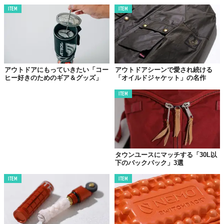
ITEM
ITEM
アウトドアにもっていきたい「コー
アウトドアシーンで愛され続ける
ヒー好きのためのギア＆グッズ」
「オイルドジャケット」の名作
ITEM
©2019 TABI LABO
このジャケットは、ストレッチ性が求められる場所、保温性をも
たせる場所、発汗しやすい場所と、体の部分ごとに特性の異なる
フリース素材と機能性素材を使い分けているのが特徴です。おか
タウンユースにマッチする「30L以
げで、いつも快適な着心地をもたらしてくれます。
下のバックパック」3選
ITEM
ITEM
完璧を追求し続ける
フリース界のロールス・ロイス