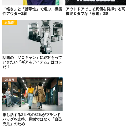
「軽さ」と「携帯性」で選ぶ、機能
アウトドアでこそ真価を発揮する高
性アウター3着
機能＆タフな「家電」3選
ACTIVITY
©2019 TABI LABO
チェコが誇るアウトドアブランド「ティラック」は、デザインか
ら裁縫まで国内の自社工場で仕上げるなど、モノづくりに対して
強いこだわりを持っています。
ブランド名の語源は、ヒンドゥー教徒がオデコに付ける赤いマー
話題の「ソロキャン」に絶対もって
ク「tika／ティカ（古名：tilaka／ティラッカ）」。彼らはオデコ
いきたい「ギア＆アイテム」はコレ
だ！
に赤い点を塗ると神が守ってくれると信仰しているのです。
同社の製品もこれにならい、アウトドアファンの安全を祈願して
CULTURE
製品の随所に赤いドットをあしらっています。
こうした哲学を支軸に多くのラインナップを展開する「ティラッ
ク」ですが、なかでもユニークなのは「
スパイク ジャケット
」。
推し活するZ世代の82%がブランド
バッグを支持。見栄ではなく「自己
充足」のため