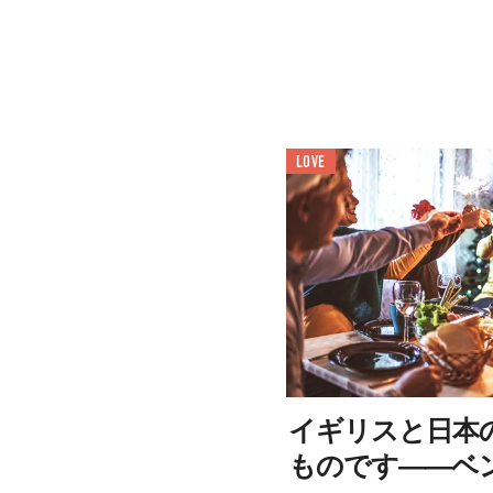
LOVE
イギリスと日本
ものです――ベ