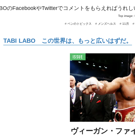
LABOのFacebookやTwitterでコメントをもらえればう
Top image:
#
ベンのトピックス
#
メンズヘルス
#
11月
TABI LABO この世界は、もっと広いはずだ。
ISSUE
ヴィーガン・ファ