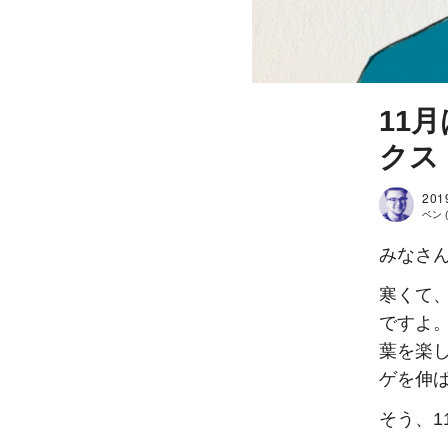
11
クス
201
ベン (
みなさ
寒くて、
ですよ
葉を楽
ゲを伸
そう、