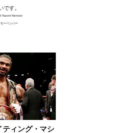
れしいです。
 ©
Naomi Nemoto
#
モーベンバー
イティング・マシ