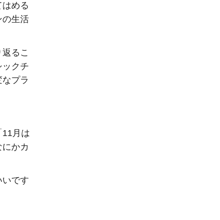
てはめる
ンの生活
り返るこ
シックチ
変なプラ
11月は
なにかカ
。
いいです