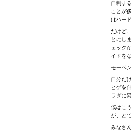
自制す
ことが
はハー
だけど
とにし
ェック
イドを
モーベ
自分だ
ヒゲを
ラダに
僕はこ
が、と
みなさ