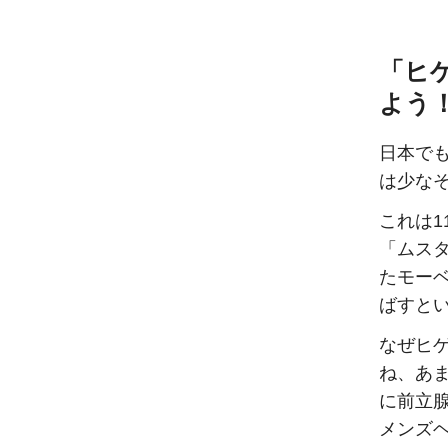
「ヒ
よう
日本で
は少な
これは
「ムスタ
たモー
ばすと
なぜヒ
ね、あ
に前立
メンズ