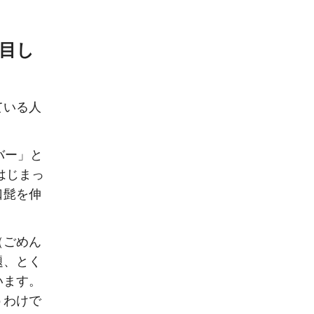
目し
ている人
バー」と
はじまっ
口髭を伸
（ごめん
題、とく
います。
うわけで