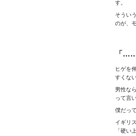
す。
そうい
のが、
「…
ヒゲを
すくな
男性な
って言
僕だっ
イギリス
「硬い