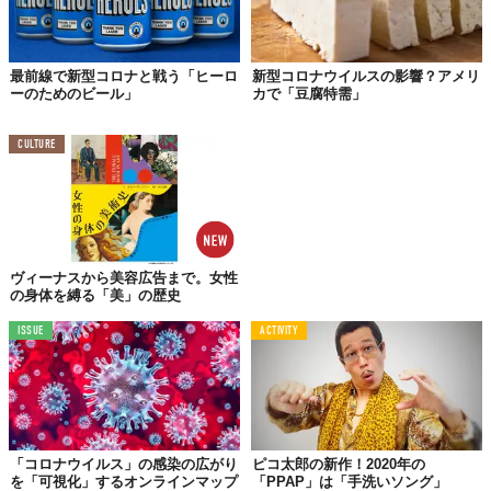
TABI LABO
この世界は、もっと広いはずだ。
最前線で新型コロナと戦う「ヒーロ
新型コロナウイルスの影響？アメリ
ーのためのビール」
カで「豆腐特需」
CULTURE
ヴィーナスから美容広告まで。女性
の身体を縛る「美」の歴史
ISSUE
ACTIVITY
「コロナウイルス」の感染の広がり
ピコ太郎の新作！2020年の
を「可視化」するオンラインマップ
「PPAP」は「手洗いソング」