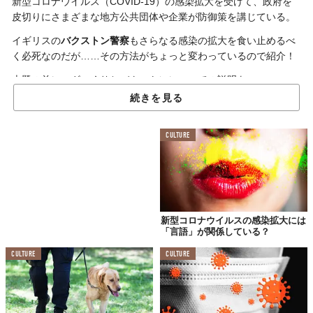
新型コロナウイルス（COVID-19）の感染拡大を受けて、政府を
皮切りにさまざまな地方公共団体や企業が防御策を講じている。
イギリスの
バクストン警察
もさらなる感染の拡大を食い止めるべ
く必死なのだが……その方法がちょっと変わっているので紹介！
本題の前に、ざっくりとバクストンについての説明を。
続きを見る
バクストンはロンドン北西部に位置しており、有名な観光地はも
ともと石切場だった
「ブルーラグーン」
だ。絵に描いたような水
色が魅力的で、
インスタ映えスポット
としても知られている。
CULTURE
3月25日にバクストン警察のFacebookアカウントから投稿された
内容によれば、彼らはブルーラグーンに
観光客が集まっている
と
いう旨の通報を受けたそうだ。コロナウイルスが広まっているの
にもかかわらず……。
新型コロナウイルスの感染拡大には
そして、バクストン警察は少しでも人を減らし、市民の安全を確
「言語」が関係している？
保するためにブルーラグーンに
黒い水溶性染料をぶちまける
こと
CULTURE
CULTURE
にしたのだ！