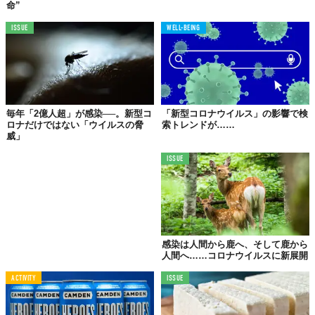
命”
ISSUE
WELL-BEING
毎年「2億人超」が感染──。新型コ
「新型コロナウイルス」の影響で検
ロナだけではない「ウイルスの脅
索トレンドが……
威」
ISSUE
©
Buxton Police SNT / Facebook
ちなみに、これはブルーラグーンでの遊泳を禁止させるために、
過去、何度かおこなってきた方法なんだとか。
感染は人間から鹿へ、そして鹿から
人間へ……コロナウイルスに新展開
とはいえ、新型コロナウイルスの拡大防止策だと考えると、かな
ACTIVITY
ISSUE
り大胆だといえるだろう。
Top image: ©
iStock.com/Ninell_Art