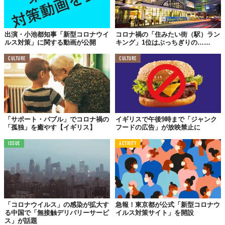
出演・小池都知事「新型コロナウイ
コロナ禍の「住みたい街（駅）ラン
ルス対策」に関する動画が公開
キング」1位はぶっちぎりの……
CULTURE
CULTURE
「サポート・バブル」でコロナ禍の
イギリスで午後9時まで「ジャンク
「孤独」を癒やす【イギリス】
フードの広告」が放映禁止に
ISSUE
ACTIVITY
「コロナウイルス」の感染が拡大す
急報！東京都が公式「新型コロナウ
る中国で「無接触デリバリーサービ
イルス対策サイト」を開設
ス」が話題