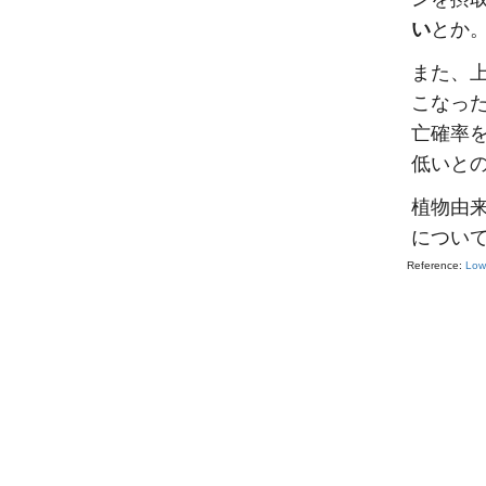
い
とか
また、
こなっ
亡確率
低いと
植物由
につい
Reference:
Low 