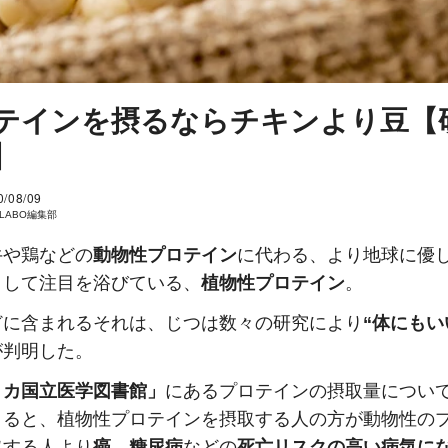
テインを摂るならチキンより豆【
】
0/08/09
I LABO編集部
牛や鶏などの
動物性プロテイン
に代わる、より地球に優
として注目を浴びている、
植物性プロテイン
。
どに含まれるそれは、じつは数々の研究により
“体にもい
が判明した。
リカ国立医学図書館」
にあるプロテインの摂取量につい
よると、植物性プロテインを摂取する人の方が動物性の
取する人より
癌
、
糖尿病
などの
死亡リスクの高い病気に