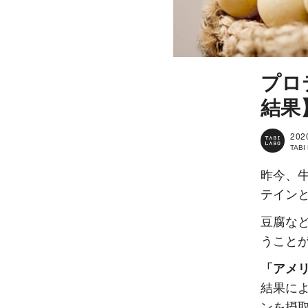
プロ
結果
202
TAB
昨今、
テイン
豆腐な
うこと
「アメ
結果に
ンを摂