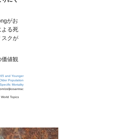
Songがお
による死
リスクが
の価値観
he 65 and Younger
Older Population
pecific Mortality
com/zeljkosantrac
#
World Topics