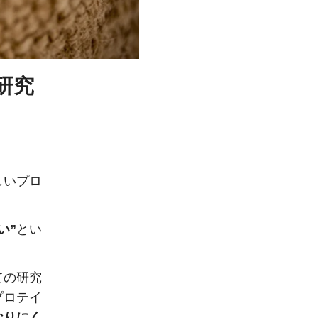
研究
しいプロ
い”
とい
ての研究
プロテイ
なりにく