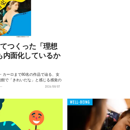
けてつくった「理想
も内面化しているか
・カーロまで80名の作品で辿る、女
美術館で「きれいだな」と感じる感覚の
.
2026/08/07
WELL-BEING