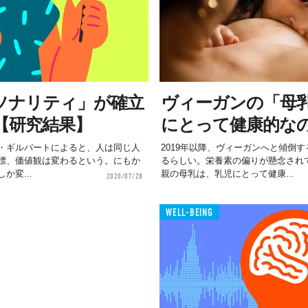
ソナリティ」が確立
ヴィーガンの「母
【研究結果】
にとって健康的な
・ギルバートによると、人は同じ人
2019年以降、ヴィーガンへと傾倒
標、価値観は変わるという。にもか
るらしい。栄養素の偏りが懸念され
か変...
親の母乳は、乳児にとって健康...
2020/07/28
WELL-BEING