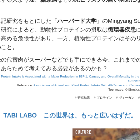
。
上記研究をもとにした
「ハーバード大学」
のMingyang 
た研究によると、動物性プロテインの摂取は
循環器疾患
を高める危険性があり、一方、植物性プロテインはその
のこと。
来の代替肉がスーパーなどでも手にできる今、これまで
てあらためて考えてみる必要があるのかも？
Protein Intake is Associated with a Major Reduction in IGF-1, Cancer, and Overall Mortality in t
but Not 
Reference:
Association of Animal and Plant Protein Intake With All-Cause and Cause-S
Top image: ©
iStock.
#
研究結果
#
プロテイン
#
ヴィーガン
TABI LABO この世界は、もっと広いはずだ。
CULTURE