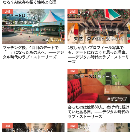
なる？AI依存を招く性格と心理
「髪の毛の太さが0.08mm以下じゃないと
LOVE
LOVE
付き合えない」という人に会って、
カフェで髪の毛の厚みを測られた。
Ppさん（21歳/女性/採用/Tinder、Pairs、tapple、with）
マッチング後、4回目のデートで
1枚しかないプロフィール写真で
「 」になったあの人へ。——デジ
も、デートに行こうと思った理由。
タル時代のラブ・ストーリーズ
——デジタル時代のラブ・ストーリ
ーズ
元カレの弟で、
お互い全然気付かずに付き合ってしまって、
LOVE
実家に連れてってもらったときに初めてわかりました。
むしろお母さんが気付きました。
気まずくて別れました。
ももさん（38歳/女性/公務員/Pairs）
会ったのは総勢30人。めげずに続け
ていたある日。——デジタル時代の
ラブ・ストーリーズ
LOVE
LOVE
ヒモになりたいって言われたw