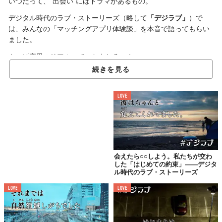
いつだって、“出会い”にはドラマがあるもの。
デジタル時代のラブ・ストーリーズ（略して
「デジラブ」
）で
は、みんなの「マッチングアプリ体験談」を本音で語ってもらい
ました。
やっぱ恋愛のリアルって、おもしろい！
続きを見る
LOVE
今だから笑えるけど……
会えたら○○しよう。私たちが交わ
した「はじめての約束」——デジタ
ル時代のラブ・ストーリーズ
一緒にカラオケに行って、
相手が元カノとの歌を歌い出して、
LOVE
LOVE
未練があったみたいで泣き出したので、
励ましてやった。