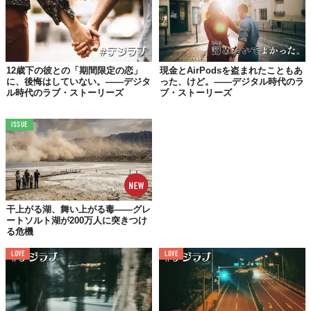
NO NAME（35歳/女性/経営者/Pairs）
12歳下の彼との「期間限定の恋」
現金とAirPodsを盗まれたこともあ
に、後悔はしていない。——デジタ
った、けど。——デジタル時代のラ
徳島の相手の家まで泊まりに行ったら
ル時代のラブ・ストーリーズ
ブ・ストーリーズ
交際相手と同棲してた。
ISSUE
えびさん（26歳/女性/会社員/Tinder）
30歳間近の年上男性とマッチング。
干上がる湖、舞い上がる毒——グレ
2ヶ月くらいアプリでやりとりをし、
ートソルト湖が200万人に突きつけ
る危機
電話で仲を深めて、3度目のごはん。
いきなり通帳を渡されました。
LOVE
LOVE
「管理してほしい」とのこと。
その金額にびっくり。
10万円でした。