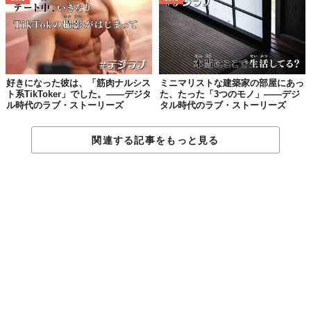
この世界は、もっと広いはずだ。
好きになった彼は、「筋肉ナルシス
ミニマリストな建築家の部屋にあっ
ト系TikToker」でした。——デジタ
た、たった「3つのモノ」——デジ
ル時代のラブ・ストーリーズ
タル時代のラブ・ストーリーズ
関連する記事をもっと見る