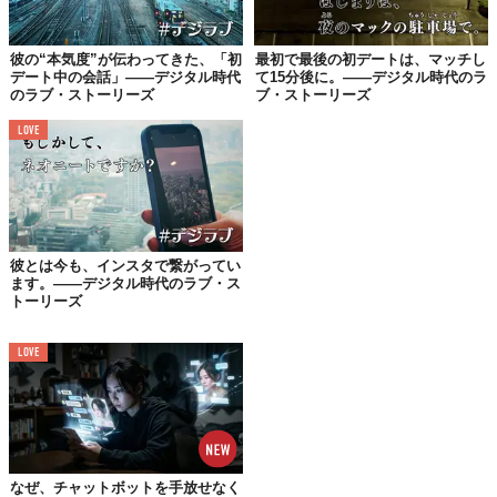
モリリンさん（29歳/女性/パート/tapple）
彼の“本気度”が伝わってきた、「初
最初で最後の初デートは、マッチし
デート中の会話」——デジタル時代
て15分後に。——デジタル時代のラ
のラブ・ストーリーズ
ブ・ストーリーズ
国際ロマンス詐欺に遭いそうになりました。
LOVE
投資の話をされたので、そっこーブロック！
CHRさん（33歳/女性/システムエンジニア/Tinder）
彼とは今も、インスタで繋がってい
ます。——デジタル時代のラブ・ス
トーリーズ
会ったその日に
相手が300万円の買い物した。
LOVE
Violetさん（29歳/女性/会社員/Pairs、tapple）
なぜ、チャットボットを手放せなく