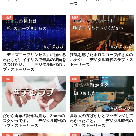
ーズ
LOVE
LOVE
あなたの“デジラブ”体験は？
TABI LABOでは、みなさんの「マッチングアプリ」体験談
を物語にしています。どこかに残しておきたい、浄化して
おきたい、マッチング相手との忘れられないできごとがあ
「ディズニープリンセス」に憧れる
狂気を感じたホロスコープ姉さんの
わたしが、イギリスで最高の彼氏を
ハナシ——デジタル時代のラブ・ス
れば、
こちらのフォーム
に、ペンネームと内容（箇条書き
見つけた話。——デジタル時代のラ
トーリーズ
など簡単なものでも可）をお送りください💌
ブ・ストーリーズ
LOVE
LOVE
#レッツスワイプ
Top image: ©
2022 NEW STANDARD
だから両家の記念写真も、Zoomの
高収入の方ばかりとマッチングして
スクショです。——デジタル時代の
わかったこと。——デジタル時代の
ラブ・ストーリーズ
ラブ・ストーリーズ
TABI LABO
LOVE
LOVE