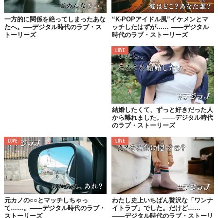
通帳を渡されたこと以上に、
10万円が管理できない人って……。
一方的に関係を絶ってしまったあな
“K-POPアイドル風”イケメンとマ
たへ。──デジタル時代のラブ・ス
ッチしたはずが…… ——デジタル
南天さん（25歳/女性/会社員/Pairs、with）
トーリーズ
時代のラブ・ストーリーズ
LOVE
pairsでマッチしてLINEを重ねたけど
「会うほどではない」と思った人と
2年後にwithでマッチした。
結婚したくて、ずっと好きだった人
またLINEしたけど
から離れました。——デジタル時代
やっぱり会うほどではなかった。
のラブ・ストーリーズ
けいさん（24歳/女性/空間デザイナー/Pairs、with、crossme）
LOVE
LOVE
*お名前（年齢/性別/職業/アプリ）
元カノの○○とマッチしちゃっ
わたし史上いちばん贅沢な「ワンナ
て……。——デジタル時代のラブ・
イトラブ」でした。だけど……
┈┈┈┈┈┈┈┈ ♡ ┈┈┈┈┈┈┈┈
ストーリーズ
——デジタル時代のラブ・ストーリ