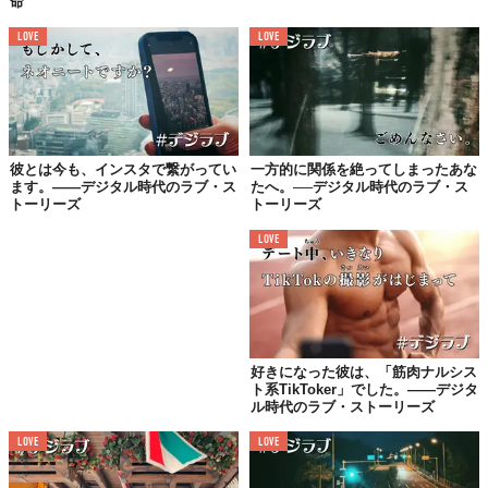
命”
LOVE
LOVE
え、あの人……？
ひとまずトイレへ逃げ込みました
改札の先にそれらしき人が見えた瞬間、ドタキャンして会わずに
帰ろうかと思いました。
彼とは今も、インスタで繋がってい
一方的に関係を絶ってしまったあな
だって初デートとは思えないファッションをしていたんですも
ます。——デジタル時代のラブ・ス
たへ。──デジタル時代のラブ・ス
トーリーズ
トーリーズ
ん。うす汚れたサンダルに、パンツの片方だけ裾をひざまでまく
り上げるっていう。
LOVE
とはいえ、どうしても好きな人への想いを断ち切りたかった。
「ごめん、ちょっと遅れます」と連絡し、トイレへ逃げ込んで、
気持ちを落ち着かせてから彼のもとへ向かいました。
でも、何気なく持っていたバッグや財布がわたしも好きなブラン
好きになった彼は、「筋肉ナルシス
ト系TikToker」でした。——デジタ
ドだと分かって、食べることや映画、アウトドアなど趣味の話も
ル時代のラブ・ストーリーズ
意外と弾み、何より博識なところに魅力を感じ……。
LOVE
LOVE
解散する頃には、ファッションことはどうでもよくなっていまし
た。