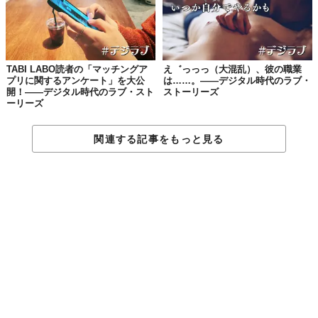
┈┈┈┈┈┈┈ ♡ ┈┈┈┈┈┈┈┈
あなたの“デジラブ”体験は？
TABI LABO読者の「マッチングア
え゛っっっ（大混乱）、彼の職業
プリに関するアンケート」を大公
は……。——デジタル時代のラブ・
開！——デジタル時代のラブ・スト
ストーリーズ
TABI LABOでは、みなさんの「マッチングアプリ」体験談
ーリーズ
を物語にしています。どこかに残しておきたい、浄化して
おきたい、マッチング相手との忘れられないできごとがあ
関連する記事をもっと見る
れば、
こちらのフォーム
に、ペンネームと内容（箇条書き
など簡単なものでも可）をお送りください💌
#レッツスワイプ
高収入の方ばかりとマッチングしてわ
かったこと。——デジタル時代のラ
ブ・ストーリーズ