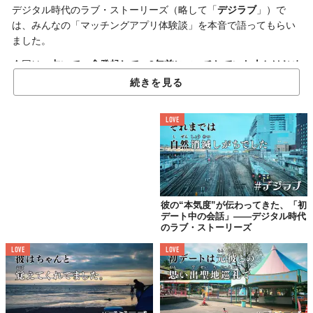
デジタル時代のラブ・ストーリーズ（略して「
デジラブ
」）で
は、みんなの「マッチングアプリ体験談」を本音で語ってもらい
ました。
今回は、
占いで一念発起して、2年前にマッチしていた人とはじめ
て会ってから9ヶ月でスピード婚した東京都在住Tさん（28歳/女
続きを見る
性）
のお話。
やっぱり恋愛のリアルって、おもしろい！
LOVE
「結婚」したくて
好きな人から離れることに
彼の“本気度”が伝わってきた、「初
当時、もう3年以上ずっと好きな人がいたんですが、その関係に行
デート中の会話」——デジタル時代
き詰まりを感じていて。ちょうど友だちが教えてくれた当たると
のラブ・ストーリーズ
うわさの数秘術占いへ行ったんです。
LOVE
LOVE
そこで言われました。
「あなたと彼はお互い同じ数字を持っているから、とても気が合
う。そうなるべくして出会った相手。