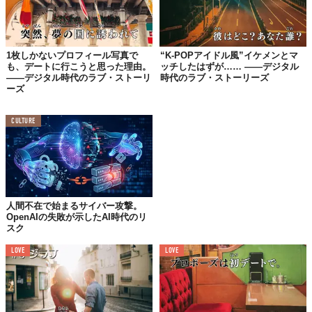
すると、です。
「僕は付き合いたいなと思っているんで、またデートしてくださ
い」
1枚しかないプロフィール写真で
“K-POPアイドル風”イケメンとマ
も、デートに行こうと思った理由。
ッチしたはずが…… ——デジタル
——デジタル時代のラブ・ストーリ
時代のラブ・ストーリーズ
初対面で好意を打ち明けられて戸惑い、そのうえ押しに弱いわた
ーズ
しは、思わず「あ、はい」と返事をしてしまいました。
そうして二度目のデートで正式に付き合うことになったんです
CULTURE
が。ちなみに告白のタイミングも別れ間際でしたし、ついでにハ
グまでされて前回以上に戸惑ったわたしは、「わかった」とだけ
答え、逃げるようにその場を去りました。
人間不在で始まるサイバー攻撃。
付き合ったけど
OpenAIの失敗が示したAI時代のリ
なるべく２人きりを避けたくて
スク
彼は「好き」「大好き」「愛してる」をめちゃくちゃ言葉にする
LOVE
LOVE
人です。はじめの頃は、それに「うん」や「ありがとう」としか
返せずにいました。
「わたしも」と言うと嘘になるので。