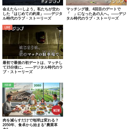
でも、ひとつだけ違うのが、あなたは今すでに結婚への想いが強
会えたら○○しよう。私たちが交わ
マッチング後、4回目のデートで
くて、これからもっと強くなる。けれど、彼はとても薄い。
した「はじめての約束」——デジタ
「 」になったあの人へ。——デジ
ル時代のラブ・ストーリーズ
タル時代のラブ・ストーリーズ
一緒にいたいなら今の状態を続けるしかない。ただ、長くなれば
なるほどあなたは疲弊して、いずれ実家へ帰ることになる」
LOVE
……納得でした。
親友にも誰にもまだ言っていなかったけど、「そろそろ結婚した
い」と思いはじめていたんです。それを言い当てられたことで、
「いい加減終わりにしよう」と決心できました。
最初で最後の初デートは、マッチし
て15分後に。——デジタル時代のラ
のちに夫となる彼と会う約束をしたのはそれからすぐ。
ブ・ストーリーズ
じつは2年前にマッチしていて、2〜3ヶ月に1回のペースで連絡を
くれていたんです。
ISSUE
その度に「会ってみたい」と言ってくれていたものの、好きな人
がいたし、あとは元カレともたまに会っていたので……暇なとき
にメッセージするだけで充分。
という訳で、はぐらかしてばかりいたんですが、今回こそは会っ
肉を減らすだけで地球は変わる？
てみることにしました。
2050年、食卓から始まる“農業革