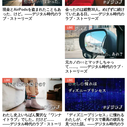
それまでは、友だち全員が口を揃えて「そんな人やめなよ」と言
現金とAirPodsを盗まれたこともあ
会ったのは総勢30人。めげずに続け
うような、不健康な恋愛ばかり。
った、けど。——デジタル時代のラ
ていたある日。——デジタル時代の
ブ・ストーリーズ
ラブ・ストーリーズ
彼にはそんな要素がまったくなく、そして気持ちに温度差があり
LOVE
すぎて……だから、一緒に過ごす時間は楽しいんだけど、勝手に
ぎこちなさを感じていて。
なるべく2人きりになるのを避けたかった。
「友だちを紹介しあってお互いをよく知ろうよ」なんてそれらし
い提案をし、彼とわたしそれぞれの友だちを交互に、複数人で会
元カノの○○とマッチしちゃっ
て……。——デジタル時代のラブ・
うようにしていました。
ストーリーズ
結果的にこれがよかった！
LOVE
LOVE
誰に対しても誠実で人懐っこい性格にどんどん惹かれ、すると積
極的な愛情表現にも少しずつ慣れて、「わたしも」などと応えら
れるようになり。
ゆっくりですが確実に、特別な存在へと変わっていきました。
わたし史上いちばん贅沢な「ワンナ
「ディズニープリンセス」に憧れる
イトラブ」でした。だけど……
わたしが、イギリスで最高の彼氏を
——デジタル時代のラブ・ストーリ
見つけた話。——デジタル時代のラ