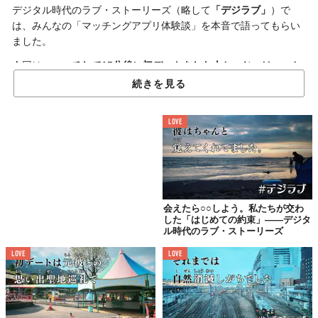
デジタル時代のラブ・ストーリーズ（略して
「デジラブ」
）で
は、みんなの「マッチングアプリ体験談」を本音で語ってもらい
ました。
今回は、
マッチして15分後に初デートをした人と、じつは……と
いう今夜も眠れないさん（27歳/女性）
のお話。
続きを見る
やっぱり恋愛のリアルって、おもしろい！
LOVE
ハワイでの豪遊から早7年
「明日はドイツの女の子と遊ぶんだ〜！」
と、毎日違う女の子でびっしりな1週間のデートスケジュールを楽
会えたら○○しよう。私たちが交わ
した「はじめての約束」——デジタ
しげに見せてくれたドバイ出身のイケメンとハワイで豪遊したの
ル時代のラブ・ストーリーズ
が20歳の頃。
LOVE
LOVE
そんな元気な時代から早7年が過ぎ……長く付き合った彼氏と別れ
て間もなかったわたしは、人肌恋しくてマッチングアプリに登
録。
国際色豊かな人たちとの刺激的なやりとりで気持ちを紛らわせて