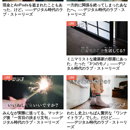
現金とAirPodsを盗まれたこともあ
一方的に関係を絶ってしまったあな
った、けど。——デジタル時代のラ
たへ。──デジタル時代のラブ・ス
ブ・ストーリーズ
トーリーズ
現金とAirPodsを盗まれたこともあっ
た、けど。——デジタル時代のラブ・
LOVE
ストーリーズ
Top image: ©
iStock.com/jaap-willem
TABI LABO
ミニマリストな建築家の部屋にあっ
た、たった「3つのモノ」——デジ
この世界は、もっと広いはずだ。
タル時代のラブ・ストーリーズ
LOVE
LOVE
みんなが実際に送ってる。マッチン
わたし史上いちばん贅沢な「ワンナ
グ後「一言目の決まり文句」——デ
イトラブ」でした。だけど……
ジタル時代のラブ・ストーリーズ
——デジタル時代のラブ・ストーリ
ーズ