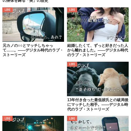
すぐに打ち解けることができました。
の身体を縛る「美」の歴史
それからドライブデートに出かけたんですが、ずっと会話が途切
LOVE
LOVE
れず、楽しい時間を過ごしました。
ドバイのイケメン
Thank you so much!
元カノの○○とマッチしちゃっ
結婚したくて、ずっと好きだった人
て……。——デジタル時代のラブ・
から離れました。——デジタル時代
じつは、彼に会おうと思った決め手は、元カレと髪型が似てたか
ストーリーズ
のラブ・ストーリーズ
ら、そんな若干不純（？）な理由。
LOVE
でも、彼の方も、わたしが元カノの名前と似ているってだけで
LIKEしてくれたみたいで。
……というのは、結婚してからお互いに打ち明けたハナシ。
13年付き合った最低彼氏との破局後
にマッチした相手。——デジタル時
ドバイのイケメンのフッ軽マインドを真似してみたら、運命の出
代のラブ・ストーリーズ
会いが待っていたのでした。
LOVE
LOVE
Thank you so much!