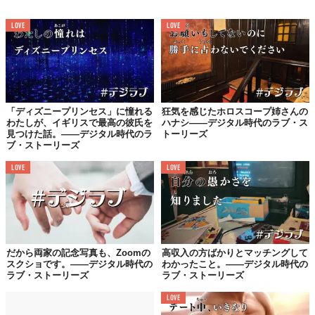
LOVE
LOVE
「ディズニープリンセス」に憧れる
狂気を感じたホロスコープ姉さんの
わたしが、イギリスで最高の彼氏を
ハナシ——デジタル時代のラブ・ス
見つけた話。——デジタル時代のラ
トーリーズ
ブ・ストーリーズ
LOVE
LOVE
だから両家の記念写真も、Zoomの
高収入の方ばかりとマッチングして
スクショです。——デジタル時代の
わかったこと。——デジタル時代の
ラブ・ストーリーズ
ラブ・ストーリーズ
LOVE
LOVE