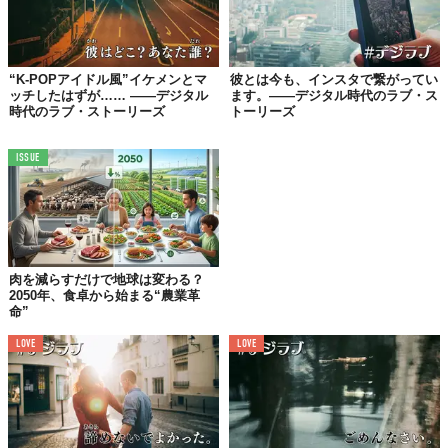
┈┈┈┈┈┈┈ ♡ ┈┈┈┈┈┈┈┈
“K-POPアイドル風”イケメンとマ
彼とは今も、インスタで繋がってい
あなたの“デジラブ”体験は？
ッチしたはずが…… ——デジタル
ます。——デジタル時代のラブ・ス
時代のラブ・ストーリーズ
トーリーズ
TABI LABOでは、みなさんの「マッチングアプリ」体験談
ISSUE
を物語にしています。どこかに残しておきたい、浄化して
おきたい、マッチング相手との忘れられないできごとがあ
れば、
こちらのフォーム
に、ペンネームと内容（箇条書き
など簡単なものでも可）をお送りください💌
肉を減らすだけで地球は変わる？
2050年、食卓から始まる“農業革
命”
#レッツスワイプ
LOVE
LOVE
元カノの○○とマッチしちゃって……。
——デジタル時代のラブ・ストーリー
ズ