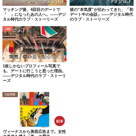
いました。
マッチング後、4回目のデートで
彼の“本気度”が伝わってきた、「初
「 」になったあの人へ。——デジ
デート中の会話」——デジタル時代
タル時代のラブ・ストーリーズ
のラブ・ストーリーズ
マッチして15分後には
LOVE
会いに向かっていました
とはいえ、写真とメッセージだけでは誰のことも信用できず、会
う勇気がなかなか出なくて。
けれど、そろそろひとりくらい……！と決意して間も無いタイミ
1枚しかないプロフィール写真で
ングで新たなマッチ。
も、デートに行こうと思った理由。
——デジタル時代のラブ・ストーリ
その彼とはびっくりするくらい話が早く進み、15分後には会いに
ーズ
向かっていました（笑）。
夜だったし、外国籍なのもあって、ちょっと怖かったです。
CULTURE
でも、マックの駐車場（待ち合わせ場所）に着くと、いったん車
から降りてきてくれて。身振り手振りで一生懸命に自己紹介をし
てくれたんですよね。
おかげで緊張がほぐれて、さっきまでの心配なんて嘘みたいに、
ヴィーナスから美容広告まで。女性