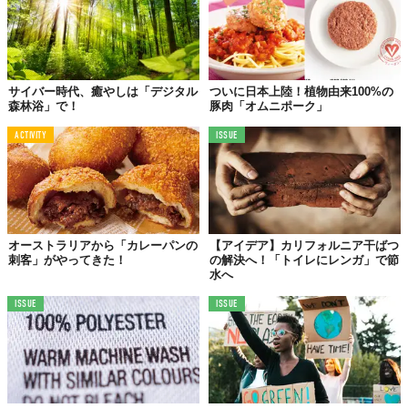
サイバー時代、癒やしは「デジタル
ついに日本上陸！植物由来100%の
森林浴」で！
豚肉「オムニポーク」
ACTIVITY
ISSUE
植物育成には厳しい環境下に暮らす人々にとって、降雨量の少な
さや寒暖差などの気候状況が、つねにボトルネックにありまし
た。環境に逆らうのではなく、環境に適応するシステム構築こそ
がRoots Up開発者たちの狙いだったのです。
現在、ハウスは農作物の安定的供給に向けて、設置の準備を進め
オーストラリアから「カレーパンの
【アイデア】カリフォルニア干ばつ
ているそう。「自給自足を軌道に乗せる」次なる目標はまさにそ
刺客」がやってきた！
の解決へ！「トイレにレンガ」で節
こと、Roots Up代表者のMathilde Richelet氏は、
公式ブログ
に意
水へ
欲を示しています。
ISSUE
ISSUE