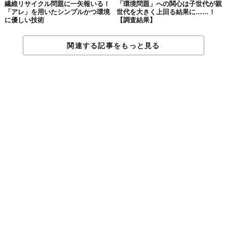
繊維リサイクル問題に一矢報いる！
「環境問題」への関心は子世代が親
「アレ」を用いたシンプルかつ環境
世代を大きく上回る結果に……！
に優しい技術
【調査結果】
関連する記事をもっと見る
Licensed material used with permission by
Roots Up
TABI LABO
この世界は、もっと広いはずだ。