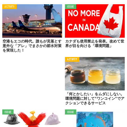
日中、温室内の温度は上昇し続け、ハウス内部には暑い空気が閉
ACTIVITY
ISSUE
じ込められます。この熱が、植物の成長を促す湿度を内部に充満
させるばかりか、Roots Upにおいて最も重要となる機能である、
露を溜めることができるんだそう。
空港もエコの時代。誰もが見落とす
カナダも使用禁止を発表。改めて世
意外な「アレ」でまさかの節水対策
界が目を向ける「環境問題」
を実現した！
ACTIVITY
「何とかしたい」をムダにしない。
環境問題に対して“ワンコイン”でア
クションできるサービス
日中の寒暖差が激しいゴンダル。太陽が沈んでから翌朝を迎える
ISSUE
ISSUE
まで、テントの表面温度は急激に低下していきます。この温度変
化を利用することで、水滴となった露を無駄なく収集できるとい
う訳。