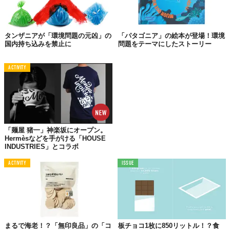
化学の実験を思い出してください。水蒸気を含む空気を冷却した
とき、蒸気の一部が気体から液体へと変化する「凝結」を利用し
て、植物の成長に欠かせない水をつくり出すシステム。それが、
タンザニアが「環境問題の元凶」の
「パタゴニア」の絵本が登場！環境
Roots Up最大の特徴なのです。
国内持ち込みを禁止に
問題をテーマにしたストーリー
ACTIVITY
「麺屋 猪一」神楽坂にオープン。
Hermèsなどを手がける「HOUSE
INDUSTRIES」とコラボ
ACTIVITY
ISSUE
まるで海老！？「無印良品」の「コ
板チョコ1枚に850リットル！？食