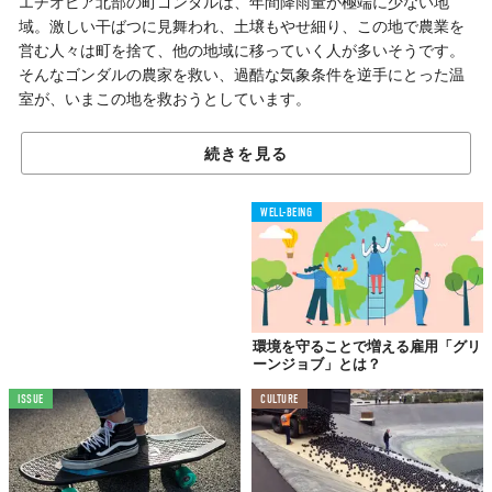
エチオピア北部の町ゴンダルは、年間降雨量が極端に少ない地
域。激しい干ばつに見舞われ、土壌もやせ細り、この地で農業を
営む人々は町を捨て、他の地域に移っていく人が多いそうです。
そんなゴンダルの農家を救い、過酷な気象条件を逆手にとった温
室が、いまこの地を救おうとしています。
続きを見る
露を集めて散水
雨量の少ない土地でも
WELL-BEING
植物が育つ温室
環境を守ることで増える雇用「グリ
ーンジョブ」とは？
ISSUE
CULTURE