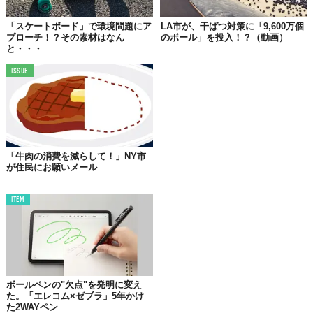
「スケートボード」で環境問題にア
LA市が、干ばつ対策に「9,600万個
多機能型温室Roots Upで、不毛の地の再生プロジェクトに取り組
プローチ！？その素材はなん
のボール」を投入！？（動画）
むのは、エチオピアで活動するNPO団体「
Roots Up
」。彼らがデ
と・・・
ザインした温室のイメージ図が上の写真です。
ISSUE
この温室、ただ食物を育てるだけでなく、農作業に必要な灌漑用
水、さらには安全な飲み水の確保もできてしまう。乾燥した大地
に合わせてデザインされた、まさに多機能なグリーンハウスなの
です。
「牛肉の消費を減らして！」NY市
が住民にお願いメール
ITEM
ボールペンの"欠点"を発明に変え
た。「エレコム×ゼブラ」5年かけ
た2WAYペン