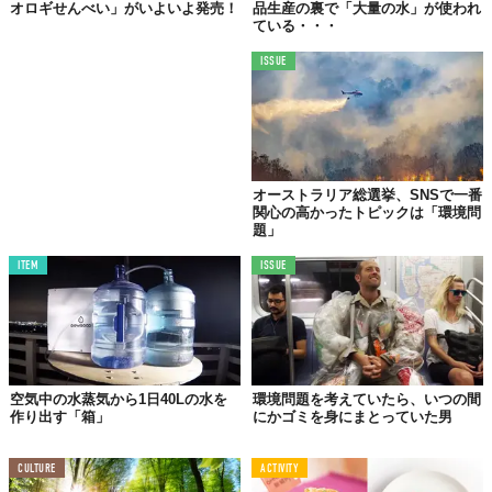
オロギせんべい」がいよいよ発売！
品生産の裏で「大量の水」が使われ
ている・・・
仕組はじつに簡単。三角錐の屋根を解放し、内部に冷たい空気を
ISSUE
送り込むためのロープを引くだけ。これで、テント中央に設置さ
れているタンクに水滴を集めることができるんだそう。このシス
テムを利用することで、安全な飲料水も手に入れることができる
のは、この地域に暮らす人々にとっても大きなメリットでしょ
う。
オーストラリア総選挙、SNSで一番
関心の高かったトピックは「環境問
題」
環境に逆らわず
ITEM
ISSUE
適応するシステムに着目
空気中の水蒸気から1日40Lの水を
環境問題を考えていたら、いつの間
作り出す「箱」
にかゴミを身にまとっていた男
CULTURE
ACTIVITY