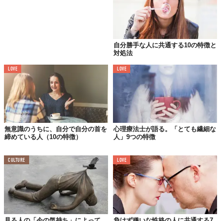
©iStock.com/olegbreslavtsev
人をバカにする人の内面を覗いてみると、「人よりも優位に立ち
自分勝手な人に共通する10の特徴と
たい」「自分の身を守りたい」「かまってほしい」という無意識
対処法
下の欲求が強いことが分かりました。もしかすると、しょっちゅ
LOVE
LOVE
う人をバカにしている“あの人”にも、実は同じような心理が働い
ているのかもしれません。
では、人をバカにする人の特徴はあるのでしょうか？
もし周りにバカにする人がいるのなら、当てはまっているかどう
かチェックしてみてください。
無意識のうちに、自分で自分の首を
心理療法士が語る。「とても繊細な
締めている人（10の特徴）
人」9つの特徴
以下で、人をバカにする人の特徴として代表的なものを4つ紹介し
ます。
CULTURE
LOVE
① 自分に自信がない
意外かもしれませんが、人をバカにする人は自分に自信がないこ
とが多いんです。
見る人の「今の気持ち」によって、
負けず嫌いな性格の人に共通する7