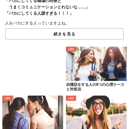
「バカにしてくる職場の同僚と
うまくコミュニケーションとれないな……」
「バカにしてくる人謎すぎる！！！」
人をバカにする人っていますよね。
バカにするクセがない人にとっては、彼らが何を考えているのか
続きを見る
全く理解できないでしょう。
この記事では、人をバカにする人の心理と特徴、対処法をご紹
LOVE
介。
今誰かの顔が浮かんだあなたは、ぜひ最後まで目を通してみてく
ださいね。
自慢話をする人の8つの心理ケース
人をバカにする人の心理とは？
と対処法
LOVE
LOVE