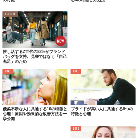
自分が注目されたいという心理から人をバカにするケースもあり
ます。
CULTURE
考えられないかもしれませんが、否定的な言葉やバカにするよう
な行動をきっかけにコミュニケーションを図ろうとしているので
す。
推し活するZ世代の82%がブランド
人をバカにする人の特徴4つ
バッグを支持。見栄ではなく「自己
充足」のため
LOVE
LOVE
優柔不断な人に共通する10の特徴と
プライドが高い人に共通する8つの
心理！原因や効果的な改善方法を一
特徴と心理
挙公開
LOVE