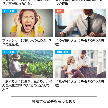
見え方が変わるかも。
つの特徴
自分に自信があるのなら、人をバカにするのではなく、面と向か
って勝負をすればよいですよね。自信がないからこそ、人をバカ
WELL-BEING
LOVE
にする態度をとることで逃げてしまっているのです。
口では色々言うけれど、実際には何もしないタイプなどがまさに
この典型といえるでしょう。
プレッシャーに弱い人のための「9
「心が狭い人」に共通する6つの特
つの克服法」
徴
② プライドが高い
WELL-BEING
WELL-BEING
プライドが高いのも人をバカにする人の特徴といえます。
自尊心の高さゆえに他人の言動を素直に認められずに小バカにし
た態度をとってしまうのです。
このタイプは、自分を認めさせようという気持ちが強く簡単には
意見を曲げないため、周囲と衝突してしまうこともしばしば。自
「旅するように働き、生きる」。そ
「気が利く人」に共通する7つの特
んな人生に向いているのはどんな
徴
分を正当化するのに必死になって、他人を否定しようとバカにし
人？
てしまいます。
関連する記事をもっと見る