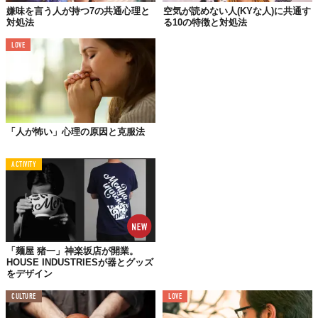
嫌味を言う人が持つ7の共通心理と
空気が読めない人(KYな人)に共通す
対処法
る10の特徴と対処法
LOVE
©iStock.com/AleksandarNakic
「人が怖い」心理の原因と克服法
上から目線の物言いで他人を不快にさせる人やいつも小バカにし
た態度をとっている人……。
ACTIVITY
心理学の専門家によると、人をバカにする人たちは無意識下の欲
求が強い傾向にあるんだそう。
具体的にはどんな欲求なんでしょうか？
以下でひとつずつ見ていきましょう。
「麺屋 猪一」神楽坂店が開業。
HOUSE INDUSTRIESが器とグッズ
をデザイン
欲求① 人よりも優位に立ちたい
CULTURE
LOVE
人をバカにする人は、他人よりも優位に立ちたい欲求が強いとさ