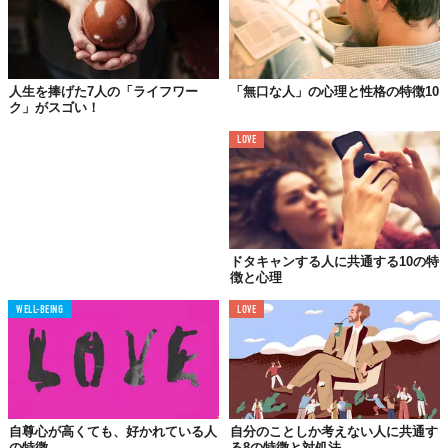
れています。
自分が他の人に“負けてしまう”のが許せず、他人をバカにするこ
とで「自分のほうができる」とアピールしようとしているのでし
人生を捧げた7人の「ライフワー
「無口な人」の心理と性格の特徴10
ょう。
ク」がスゴい！
俗にいう「マウンティング」と考えると分かりやすいかもしれま
LOVE
せん。
欲求② 自分の身を守りたい
自己防衛の心理から人をバカにしてしまう人もいます。
ドタキャンする人に共通する10の特
徴と心理
例えば、自分にはできないことを難なくやってのけるような人に
対して小バカにした態度をとって「自分はそんなこと興味がな
WELL-BEING
LOVE
い」という風を装い、自身の評価や立ち位置が下がらないように
するのです。
欲求③ かまってほしい
自尊心が高くても、好かれている人
自分のことしか考えない人に共通す
の特徴
る8の特徴と対処法