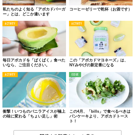
私たちのよく知る「アボカドバーガ
コーヒーゼリーで乾杯（お酒です）
ー」とは、どこか違います
ACTIVITY
ACTIVITY
毎日アボカドを「ばくばく」食べた
この「アボカドマヨネーズ」は、
いなら、ご注目ください。
NYみやげの新定番になる
ACTIVITY
ISSUE
衝撃！いつものバニラアイスが極上
この4月、「bills」で食べるべきは
の味に変わる「ちょい足し」術
パンケーキより、アボカドトース
ト！