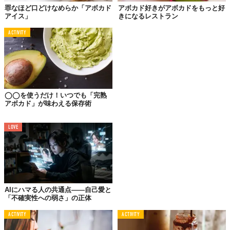
罪なほど口どけなめらか「アボカド
アボカド好きがアボカドをもっと好
アイス」
きになるレストラン
ACTIVITY
人によるかもしれないけれど、このデザートドリンクは誰もが欲
◯◯を使うだけ！いつでも「完熟
アボカド」が味わえる保存術
しがる“すべて”が備わっている、と私は思っています。つまりア
ボカドから「3 in 1インスタントコーヒー（コーヒー＆砂糖＆ミル
クの全部入り）」、練乳、チョコレートシロップやシュガーシロ
LOVE
ップまで。
私が提案する乳製品抜きバージョンでは、精製された砂糖は少な
め、ココナッツミルクにココナッツウォーターを組み合わせてつ
くりました。
AIにハマる人の共通点——自己愛と
「不確実性への弱さ」の正体
材料：2人分
ACTIVITY
ACTIVITY