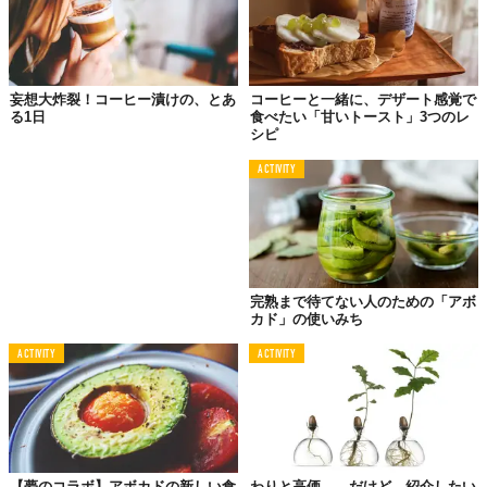
ココナッツシュガーもしくはブラウンシュガー：適量
濃いめのコーヒー：1/2カップ
ココナッツミルク：1/2カップ（私はChaokohというブラン
妄想大炸裂！コーヒー漬けの、とあ
コーヒーと一緒に、デザート感覚で
ドが好き）
る1日
食べたい「甘いトースト」3つのレ
ココナッツウォーター：1/2カップ
シピ
チョコレートシロップ：適量
ACTIVITY
熟成アボカド（半分に切り、種をくり抜く）：中サイズ1個
作り方
完熟まで待てない人のための「アボ
下準備：10分 調理：1分
カド」の使いみち
【1】コーヒーが温かいうちに砂糖を入れて、冷ます。
ACTIVITY
ACTIVITY
【2】注ぎ口がついた大きめの容器（私は3カップ分の軽量カップ
を使用）にココナッツミルク、ココナッツウォーター、コーヒー
を入れる。味を見て、お好みでコーヒー、もしくは砂糖を足して
調整。
【夢のコラボ】アボカドの新しい食
わりと高価……だけど、紹介したい