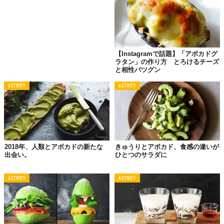
【Instagramで話題】「アボカドグ
ラタン」の作り方 とろけるチーズ
と相性バツグン
ACTIVITY
ACTIVITY
2018年、人類とアボカドの新たな
きゅうりとアボカド、食感の違いが
出会い。
ひとつのサラダに
ACTIVITY
ACTIVITY