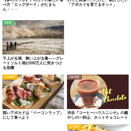
【3】背の高いグラスの内側をチョコレートシロップでコーティン
べ方「エッグボード」がたまら
「アボカドを育てるキット」
グしたら、ティースプーンを使ってアボカドをすくい、グラスに
ん・・・
落とす。
ISSUE
【4】さきほどのココナッツコーヒーを2つのグラスに均等に注
ぐ。氷を浮かべて、お好みでチョコレートシロップを垂らす。そ
こに長いスプーンとストローを差したらできあがり。
Written by
Pat Tanumihardja
Licensed material used with permission by
Food52
干上がる湖、舞い上がる毒——グレ
TABI LABO
ートソルト湖が200万人に突きつけ
る危機
この世界は、もっと広いはずだ。
ACTIVITY
CULTURE
固いアボカドは「ベーコンラップ」
渋谷『コーヒーハウスニシヤ』の癒
にして食べよう
やしの一杯は、ホットチョコレート
ACTIVITY