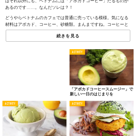
はそれ以外にも、ベトナムには「アボカドコーヒー」たるものが
あるのです……。なんだソレは？！
どうやらベトナムのカフェでは普通に売っている模様。気になる
材料はアボカド、コーヒー、砂糖類。まんまですね。コーヒーと
ありますが、どちらかといえばスムージーのほうが近いです。
続きを見る
「
Food52
」の
Pat Tanumihardja
さんが提案するのは、甘さ控えめ
の乳製品抜きバージョン。読んでいるだけでも甘ったるい。で
ACTIVITY
も、コーヒーの苦さとアボカドのクリーミーさが絶妙にマッチす
る、なんてことも……。これは試してみるしかないですよ！
食後の一杯とデザートを合体！
「アボカドコーヒースムージー」で
「アボカドアイスコーヒー」
新しい一日のはじまりを
ACTIVITY
ACTIVITY