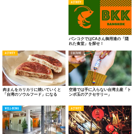
ACTIVITY
© 2018 TABI LABO
台湾の街では、本当にフライドチキンを食べている人をたくさん
見かけます。夜市でも超人気のB級グルメ！ 空港で唯一味わえる
バンコクではCAさん御用達の「隠
のが、『熊厚呷』なんです。
れた食堂」を探せ！
ひとくちサイズで食べやすいし、お肉に絡んだ台湾バジル（九層
塔）の香りが「アジア旅きた〜！」と実感させてくれる一品。
ACTIVITY
CULTURE
LCCを使う場合、座席の間隔が狭かったり、深夜便・早朝便も多
い。疲れが溜まった状態で、空港で長時間過ごさなければいけな
いからこそ、ビールは正義です。
そしてフライドチキンを片手にした時、ほんのり湧き上がる背徳
感は最高のスパイス。
肉まんをカリカリに焼いていくと
空港では手に入らない台湾土産「ト
「台湾のソウルフード」になる
ンボ玉のアクセサリー」
WELL-BEING
ACTIVITY