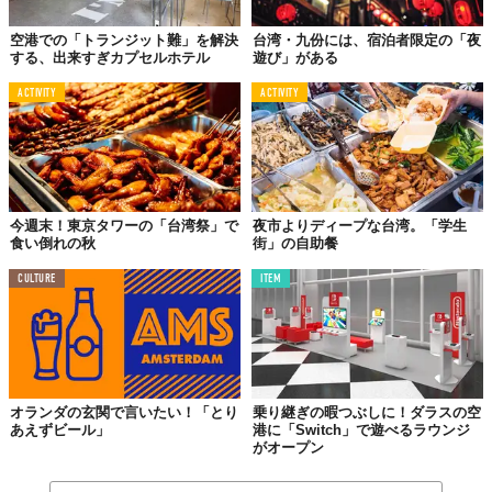
空港での「トランジット難」を解決
台湾・九份には、宿泊者限定の「夜
する、出来すぎカプセルホテル
遊び」がある
ACTIVITY
ACTIVITY
今週末！東京タワーの「台湾祭」で
夜市よりディープな台湾。「学生
食い倒れの秋
街」の自助餐
「とりあえず一杯🍻」が終わったら、次は
「貢丸」と呼ばれる肉
CULTURE
ITEM
団子や、「米粉」と呼ばれるビーフンが有名な『海瑞摃丸』へ
。
お肉がぎっしり詰まった団子は、想像以上にプリップリですよ。
ピーク時には長蛇の列ができているから、一杯飲んで、ちょっと
遅めの時間を狙うのがちょうどいい。
この肉団子とビーフンは、台北から車で1時間ほど離れた場所にあ
オランダの玄関で言いたい！「とり
乗り継ぎの暇つぶしに！ダラスの空
る新竹市の名物。新竹はIT企業や工場が集まっているため、「台
あえずビール」
港に「Switch」で遊べるラウンジ
がオープン
湾のシリコンバレー」と呼ばれることもあるそう。
ビジネストリップならともかく、観光客にはあまり馴染みのない