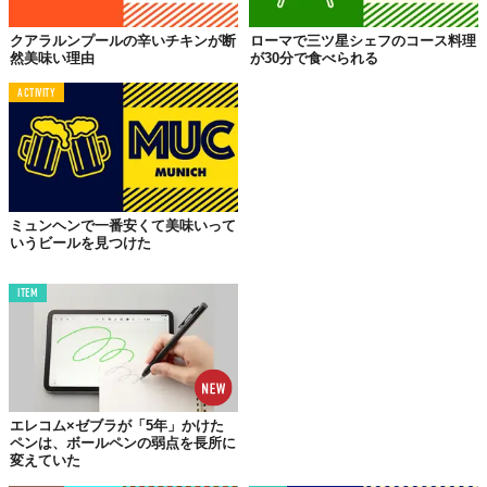
クアラルンプールの辛いチキンが断
ローマで三ツ星シェフのコース料理
然美味い理由
が30分で食べられる
ACTIVITY
ミュンヘンで一番安くて美味いって
いうビールを見つけた
作者 Eoermmca CC BY-SA 3.0,ウィキメディア・コモンズより
ITEM
第1ターミナルにあるフードコートは、台湾各地に店舗をもつ食品
専門店『新東陽』がマネジメントしているという
『新東陽美食廣
場（新東陽フードコート）』
。
台湾料理店やタピオカ専門店はもちろん、ベーカリー、中華、ハ
ンバーガーショップなど10店舗以上がぎゅっと集まっています。
エレコム×ゼブラが「5年」かけた
美味しい匂いが漂っているし、目移りしてしまうけれど、まずは
ペンは、ボールペンの弱点を長所に
これ、
『熊厚呷』の名物のフライドチキン。そして生ビール！
変えていた