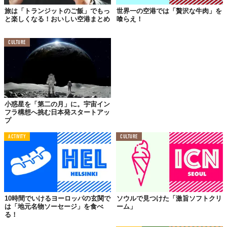
旅は「トランジットのご飯」でもっ
世界一の空港では「贅沢な牛肉」を
と楽しくなる！おいしい空港まとめ
喰らえ！
CULTURE
© 2018 TABI LABO
グビッといきましょう。「くう〜〜〜！！！」
小惑星を「第二の月」に。宇宙イン
フラ構想へ挑む日本発スタートアッ
プ
ACTIVITY
CULTURE
10時間でいけるヨーロッパの玄関で
ソウルで見つけた「激旨ソフトクリ
は「地元名物ソーセージ」を食べ
ーム」
る！