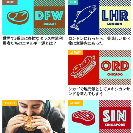
CULTURE
ITEM
世界で3番目に多忙なダラス空港利
ロンドンに行ったら、美味しい食べ
用者たちのエネルギー源とは？
物は空港内にあった
ACTIVITY
© 2018 TABI LABO
シカゴで地元飯としてメキシカンサ
ンドを選んでしまう
ACTIVITY
ACTIVITY