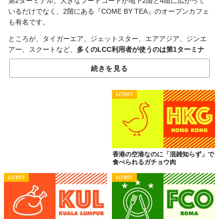
第2ターミナル。大きなフードコートが地下2階と4階に広がって
いるだけでなく、2階にある『COME BY TEA』のオープンカフェ
も有名です。
ところが、タイガーエア、ジェットスター、エアアジア、ジンエ
アー、スクートなど、
多くのLCC利用者が使うのは第1ターミナ
ル。
日本から3時間以内で行ける国だからこそ、LCCを使う人も多
続きを見る
いはず。乗り継ぎだって、格安ですし。けれど安いかわりに、ト
ランジットの時間が長いのもよくあること。
ACTIVITY
安く賢い旅をするなら、むしろ第1ターミナルの“美味しい情報”を
握っていることが重要なのです。桃園国際空港での
トランジット
飯
は、
夜市のようなフードコートで食い倒れ！
時間を気にせず、
香港の空港なのに「混雑知らず」で
食べられるガチョウ肉
空港で食い倒れるって最高……。
ACTIVITY
ACTIVITY