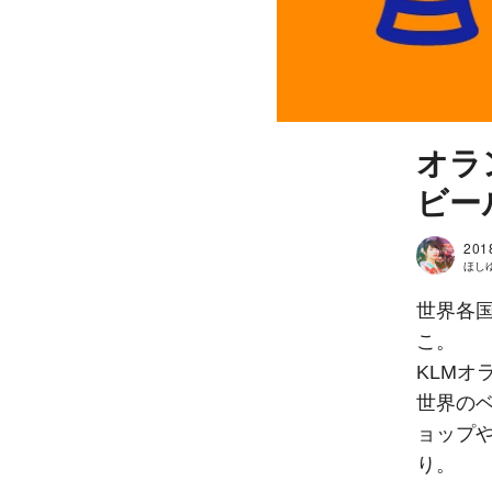
オラ
ビー
201
ほしゆき
世界各
こ。
KLMオ
世界の
ョップ
り。