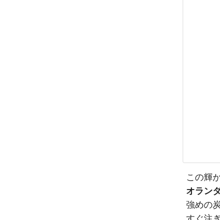
この輝
オラン
強めの
すぐ注