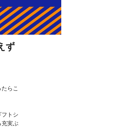
えず
ったらこ
。
ギフトシ
る充実ぶ