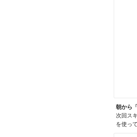
朝から「
次回ス
を使っ