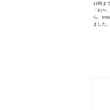
11時ま
「わ〜
ら、In
ました