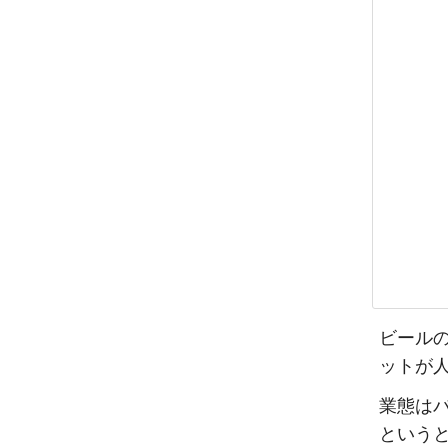
ビール
ットが
業態は
という