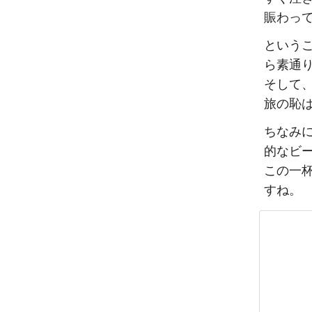
賑わっ
という
ら素通
そして
旅の恥
ちなみ
的なビー
この一
すね。