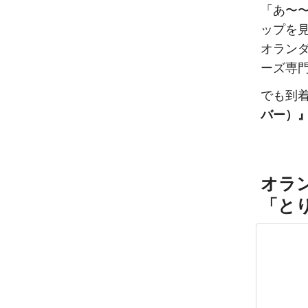
「あ〜
ップを
オラン
ーズ専
でも到
バー）
オラ
「と