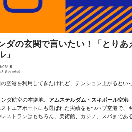
ンダの玄関で言いたい！「とりあ
ル」
8/08/15
 (free writer)
国の空港を利用してきたけれど、テンション上がるとい
ランダ航空の本拠地、
アムステルダム・スキポール空港
ベストエアポートにも選ばれた実績をもつハブ空港で、
やレストランはもちろん、美術館、カジノ、スパまであ