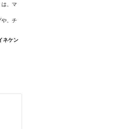
くは、マ
プや、チ
（ハイネケン