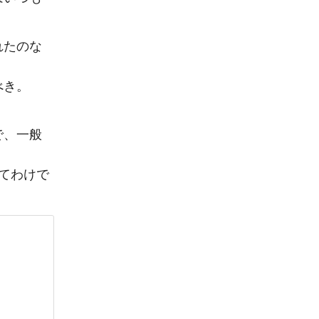
れたのな
べき。
で、一般
てわけで