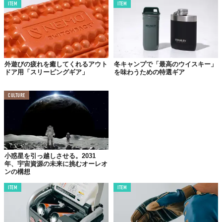
ITEM
ITEM
外遊びの疲れを癒してくれるアウト
冬キャンプで「最高のウイスキー」
ドア用「スリーピングギア」
を味わうための特選ギア
CULTURE
小惑星を引っ越しさせる。2031
年、宇宙資源の未来に挑むオーレオ
ンの構想
ITEM
ITEM