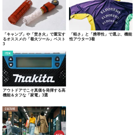
「キャンプ」や「焚き火」で重宝す
「軽さ」と「携帯性」で選ぶ、機能
るオススメの「着火ツール」ベスト
性アウター3着
3
ITEM
アウトドアでこそ真価を発揮する高
機能＆タフな「家電」3選
CULTURE