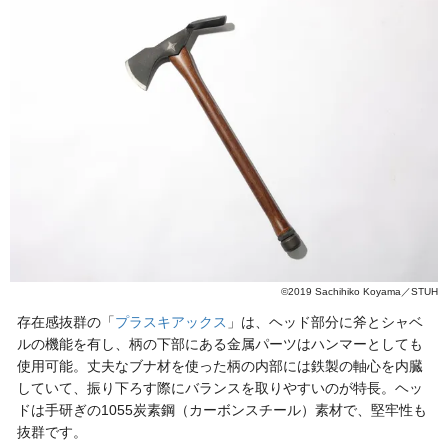
©2019 Sachihiko Koyama／STUH
存在感抜群の「
プラスキアックス
」は、ヘッド部分に斧とシャベ
ルの機能を有し、柄の下部にある金属パーツはハンマーとしても
使用可能。丈夫なブナ材を使った柄の内部には鉄製の軸心を内臓
していて、振り下ろす際にバランスを取りやすいのが特長。ヘッ
ドは手研ぎの1055炭素鋼（カーボンスチール）素材で、堅牢性も
抜群です。