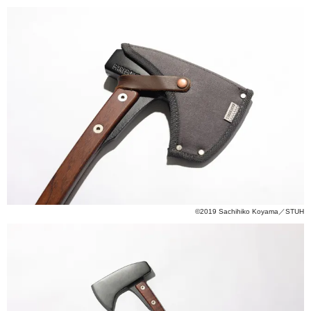
©2019 Sachihiko Koyama／STUH