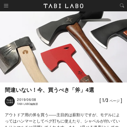
間違いない！今、買うべき「斧」4選
2019/06/08
[ 1/3
]
ページ
TABI LABO編集部
アウトドア用の斧を買う――主目的は薪割りですが、モデルによ
ってはハンマーとしてペグ打ちに使えたり、シャベルが付いてい