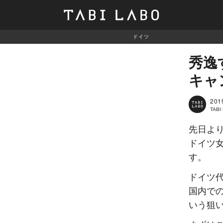
ドイツ
秀逸
キャ
201
TAB
先日より
ドイツ
す。
ドイツ
国内で
いう狙