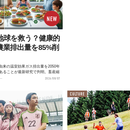
が地球を救う？健康的
業排出量を85%削
来の温室効果ガス排出量を2050年
があることが最新研究で判明。畜産縮
.
2026/08/07
CULTURE