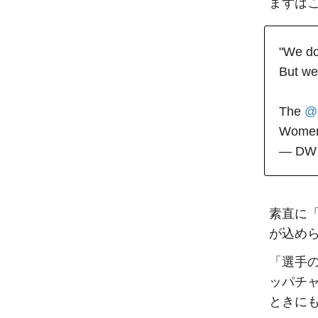
まずは
"We don
But we
The 
@
Women'
— DW 
素直に
が込め
「選手
ッパチ
ときに