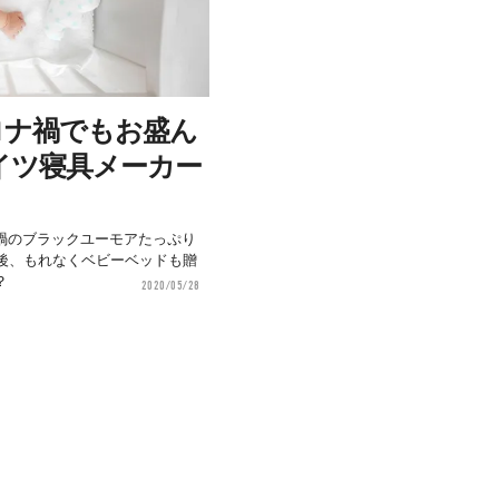
ロナ禍でもお盛ん
イツ寝具メーカー
禍のブラックユーモアたっぷり
月後、もれなくベビーベッドも贈
？
2020/05/28