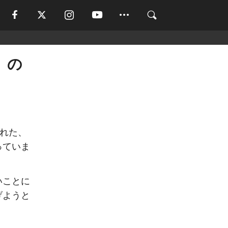
」の
された、
っていま
いことに
げようと