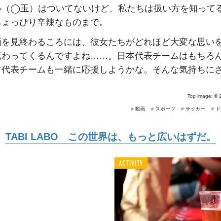
ル（◯玉）はついてないけど、私たちは扱い方を知って
ちょっぴり辛辣なものまで。
画を見終わるころには、彼女たちがどれほど大変な思い
伝わってくるんですよね……。日本代表チームはもちろ
ツ代表チームも一緒に応援しようかな。そんな気持ちに
。
Top image: ©
#
動画
#
スポーツ
#
サッカー
#
ド
TABI LABO この世界は、もっと広いはずだ。
ACTIVITY