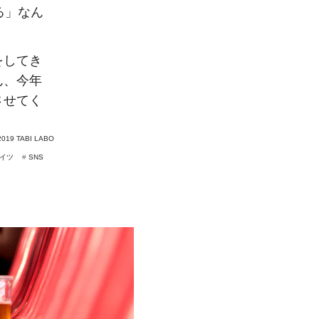
る」なん
をしてき
ん、今年
させてく
2019 TABI LABO
イツ
#
SNS