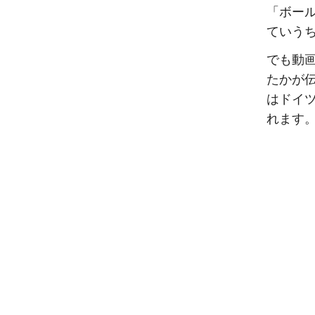
「ボー
ていう
でも動
たかが
はドイ
れます