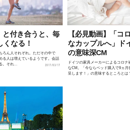
」と付き合うと、毎
【必見動画】「コ
しくなる！
なカップルへ」ド
の意味深CM
ちろん人それぞれ。ただその中で
める人は増えているようです。会話
ドイツの家具メーカーによるコロナ
。それ...
2017/03/17
なCM。「今ならベッド購入で9ヵ
呈します！」の意味するところとは