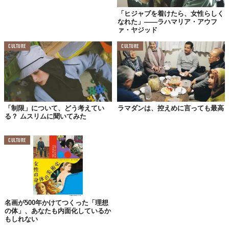
「ヒジャブを着けたら、女性らしく
私の場合は、食にうるさいから、なんでも食べたい。食べたいも
なれた」――ラハマリア・アウフ
のがあったら、あらかじめ原材料をネットで調べたり、電話で問
ァ・ヤジッド
い合わせたりしています（笑）。
CULTURE
CULTURE
だから、普通にカフェやレストラン、お酒は飲まないけれど居酒
屋にだって行きますよ。
「豚肉を食べたいと思わないの？」と聞かれることはよくありま
すが、これは「ヒジャブをはずしたいと思わないの？」と同じよ
うな感じですね。もちろん、人間だから欲はあるけれど、
信仰を
「制限」について、どう考えてい
ラマダンは、控えめに言っても最高
る？ ムスリムに聞いてみた
守った時の幸せの方がその欲に勝る
から、食べたいと思っても、
私はその行動に移しません。
CULTURE
神様が人間として正しく生きるために私たちに教えてくれたのだ
から、守るんです。
植物も、動物も、空気も、水も、何かひとつでも欠けてしまった
ら、私たちは健康的に生きていけないのです。決められた肉の屠
殺方法があるのは、
人間としてありがたみを持ちながら恵をいた
名画が500年かけてつくった「理想
だくため
の教えだし。
の体」、あなたも内面化しているか
もしれない
食べ物の恵って、本当に素晴らしいんですよ。お肉に限らず、口