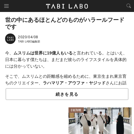
世の中にあるほとんどのものがハラールフード
です
2020/04/08
TABI LABO編集部
今、
ムスリムは世界に19億人もいる
と言われている。とはいえ、
日本に暮らす僕たちは、まだまだ彼らのライフスタイルを具体的
には分かっていない。
そこで、ムスリムとの距離感を縮めるために、東京生まれ東京育
ちのクリエイター、
ラハマリア・アウファ・ヤジッド
さんにお話
を聞くことに。もちろん、彼女もイスラム教を信仰するひとり
続きを見る
だ。
ムスリムに聞いてみたいと思ったことはあるけど、正直、聞きづ
CULTURE
らい……そんなアレコレについて教えてもらった。
第2回目のテーマは「
食事
」。