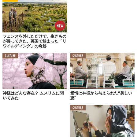
ね。“いろんな人との会話のきっかけランキング”があるなら常に
トップ。殿堂入りさせてもいいくらいに有名です。
ムスリムの食事情
ですが、その仕組みは
いたってシンプル
なんで
すよ。
私たちムスリムは、アラビア語で合法を意味する「
ハラール
」な
フェンスを外しただけで、生きもの
食材であれば、食べられます。「ハラール」の逆が、非合法を意
が帰ってきた。英国で始まった「リ
ワイルディング」の奇跡
味する「
ハラーム
」。いわゆる豚とお酒がこれに該当します。
CULTURE
CULTURE
もう少しハラールの食材について話をすると、じつは牛肉や鶏肉
も“クルアーンの教えに基づいて屠殺されたもの”がハラールなん
ですよ。
なんだか難しそうに思えるかもしれませんが、
要は「ハラーム」
なものを避けていればいい
んです。
神様はどんな存在？ ムスリムに聞
愛情は神様から与えられた“美しい
いてみた
恵"
そして、
世の中にあるほとんどのものがハラールな食材
で
す！！！！！
CULTURE
もちろん、ハラール認証のついているものは安全ですが、ムスリ
ムは認証のついたものしか食べられないわけじゃない。食の選択
肢はたくさんあるんですよ。グルメ大国の日本だとなおさらです
ね。