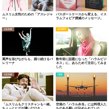
Top image: ©
ラハマリア・アウファ・ヤジッド
ムスリム女性のための「アスレジャ
パスポートケースから変える、イス
TABI LABO
ー」
ラムフォビア撲滅のメッセージ。
この世界は、もっと広いはずだ。
CULTURE
ACTIVITY
罵声を浴びながらも、踊り続けるバ
数年前に話題になった「ハラルビジ
レリーナ
ネス」に、あらためて注目してみま
した
CULTURE
ITEM
「ムスリムもクリスチャンも一緒。
空港の「ハラル弁当」には料理人た
ちょっとヒゲが濃いだけさ」
ちのある願いが込められていた