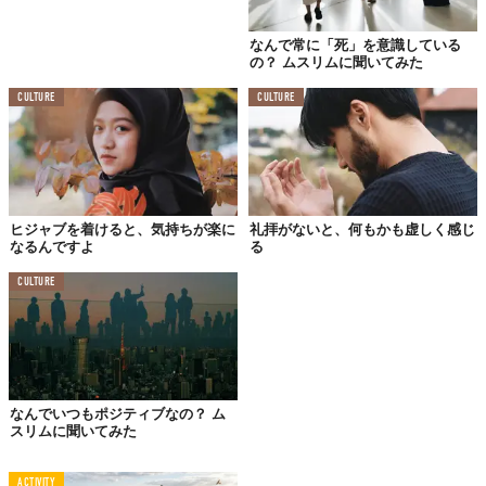
【ムスリムの食事情】
なんで常に「死」を意識している
食べることは、生きること
の？ ムスリムに聞いてみた
CULTURE
CULTURE
ヒジャブを着けると、気持ちが楽に
礼拝がないと、何もかも虚しく感じ
なるんですよ
る
CULTURE
©ラハマリア・アウファ・ヤジッド
好きな食べ物は、麻婆豆腐と寿司（特にしめさば）。あと、メロ
なんでいつもポジティブなの？ ム
ンソーダと……プリンです。
スリムに聞いてみた
イスラム教は「豚」と「お酒」がタブー。とても有名な話です
ACTIVITY