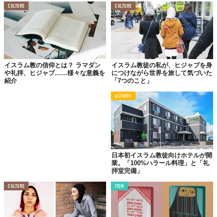
CULTURE
CULTURE
にする全てが生き物。
命をいただいている
んです。
ムスリムは、毎日、その気持ちを大事にして食事をしています。
ラハマリア・アウファ・ヤジッド
インドネシア人の両親をもつ、東京都出身のクリエイタ
イスラム教の信仰とは？ ラマダン
イスラム教徒の私が、ヒジャブを身
ー。ヒジャブを使ったモデストファッションを提案し、東
や礼拝、ヒジャブ……様々な意義を
につけながら世界を旅して気づいた
京らしいセンスを取り入れたメイクやファッションを
紹介
「7つのこと」
Instagramを中心に発信している。スタイリングアドバイ
ザーとしても活躍中。
ACTIVITY
【Instagram】
https://www.instagram.com/aufatokyo/
イスラム教をもっと知る！
日本初イスラム教徒向けホテルが開
↓↓ CLICK ↓↓
業。「100%ハラール料理」と「礼
拝堂完備」
イスラム教の信仰とは？ ラマダンや礼
拝、ヒジャブ……様々な意義を紹介
CULTURE
ITEM