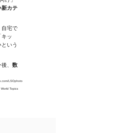
い新カテ
、自宅で
「キッ
いという
今後、
数
ck.com/LSOphoto
#
World Topics