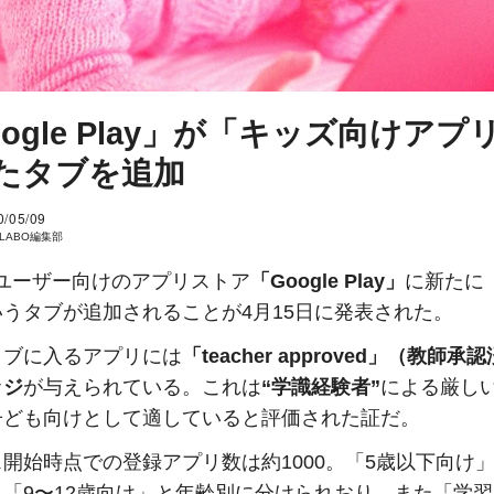
oogle Play」が「キッズ向けアプ
たタブを追加
0/05/09
I LABO編集部
oidユーザー向けのアプリストア
「Google Play」
に新たに
いうタブが追加されることが4月15日に発表された。
タブに入るアプリには
「teacher approved」（教師
ッジ
が与えられている。これは
“学識経験者”
による厳し
子ども向けとして適していると評価された証だ。
開始時点での登録アプリ数は約1000。「5歳以下向け」
」「9〜12歳向け」と年齢別に分けられおり、また「学