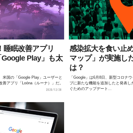
！睡眠改善アプリ
感染拡大を食い止める
oogle Play」も太
マップ」が実施し
は？
国の「Google Play」ユーザーと
「Google」は6月8日、新型コロナウ
善アプリ「Loóna（ルーナ）」だ。
プに新たな機能を追加したと発表し
ぐためのアップデート...
2020/12/28