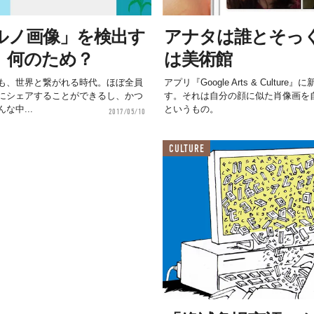
ルノ画像」を検出す
アナタは誰とそっ
、何のため？
は美術館
も、世界と繋がれる時代。ほぼ全員
アプリ『Google Arts & Cult
にシェアすることができるし、かつ
す。それは自分の顔に似た肖像画を
な中...
というもの。
2017/05/10
CULTURE