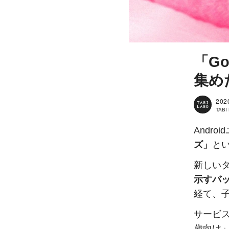
「G
集め
202
TAB
Andr
ズ」
と
新しい
示すバ
経て、
サービス
歳向け