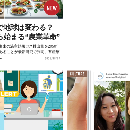
で地球は変わる？
ら始まる“農業革命”
来の温室効果ガス排出量を2050年
があることが最新研究で判明。畜産縮
.
2026/08/07
CULTURE