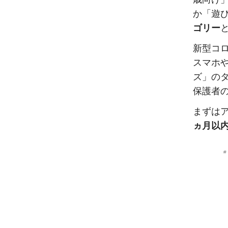
か「遊
ゴリー
新型コ
スマホ
ズ」の
保護者
まずは
ヵ月以
#