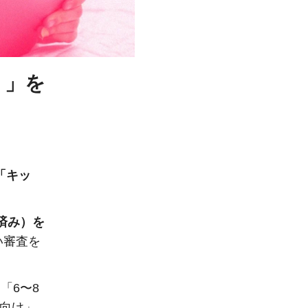
リ」を
「キッ
承認済み）を
い審査を
「6〜8
習向け」