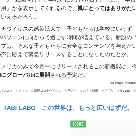
び用」かを表示してくれるので、
親にとってはありがた
といえるだろう。
ロナウイルスの感染拡大で、子どもたちは学校にいけず
やパソコンに向かって過ごす時間が増えている。新設の
タブは、そんな子どもたちに安全なコンテンツを与えた
の声に応えて緊急リリースすることになったのだとか。
アメリカのみで今月中にリリースされるこの新機能は、
内にグローバルに展開
される予定だ。
Top image: ©
iSto
パソコン
#
スマホ
#
新型コロナウイルス
#
子ども
#
おうち時間
#
アプリ
#
Google
TABI LABO この世界は、もっと広いはずだ。
ISSUE