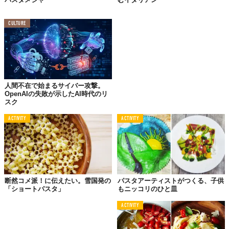
CULTURE
人間不在で始まるサイバー攻撃。
OpenAIの失敗が示したAI時代のリ
スク
©Makuake
ACTIVITY
ACTIVITY
Top image: ©
Makuake
TABI LABO
この世界は、もっと広いはずだ。
断然コメ派！に伝えたい。雪国発の
パスタアーティストがつくる、子供
「ショートパスタ」
もニッコリのひと皿
ACTIVITY