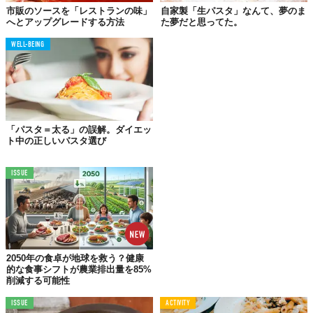
券などがついて6070円（税込）から。注文は
こちらのページ
に
市販のソースを「レストランの味」
自家製「生パスタ」なんて、夢のま
へとアップグレードする方法
た夢だと思ってた。
て。
普段はなかなか味わえない高級レストランの味を堪能できる貴重
WELL-BEING
なチャンス！
「パスタ＝太る」の誤解。ダイエッ
ト中の正しいパスタ選び
ISSUE
2050年の食卓が地球を救う？健康
的な食事シフトが農業排出量を85%
削減する可能性
©Makuake
ISSUE
ACTIVITY