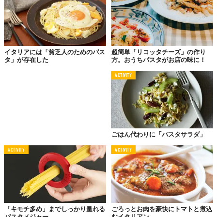
イタリアには「貧乏人のためのパス
超簡単「リコッタチーズ」の作り
タ」が存在した
方。おうちパスタがお店の味に！
ACTIVITY
©Makuake
ごはん代わりに「パスタサラダ」
ACTIVITY
ACTIVITY
「キモチ多め」までしっかり量れる
ごろっとお肉を豪快にトマトと煮込
パスタメジャー
むイタリアン