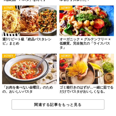
ACTIVITY
ACTIVITY
週3リピート級「絶品パスタレシ
オーガニック × グルテンフリー ×
ピ」まとめ
低糖質。完全無欠の「ライスパス
タ」
ACTIVITY
ACTIVITY
「お肉を食べない金曜日」のため
ゴミ箱行きのはずが…一緒に茹でる
の、おいしいパスタ
だけでパスタがおいしくなる。
関連する記事をもっと見る