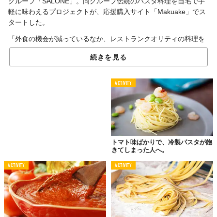
グループ「SALONE」。同グループ伝統のパスタ料理を自宅で手
軽に味わえるプロジェクトが、応援購入サイト「Makuake」でス
タートした。
「外食の機会が減っているなか、レストランクオリティの料理を
食べてほしい」との想いで緊急開発されたのが、究極のトマトパ
続きを見る
スタだ。
ソースは玉ねぎ、人参、セロリを細かくカットし、ニンニク、ロ
ACTIVITY
ーリエ、オリーブオイルと一緒に8時間じっくりと炒め続けた香味
ペーストを使用。
これにSALONEグループと浅草開化楼のタッグによる「低加水パ
スタフレスカ（自家製手打ちパスタ）」を合わせた。何百回と試
作を繰り返して辿り着いた、引き締まった歯切れの良さが特徴
トマト味ばかりで、冷製パスタが飽
だ。
きてしまった人へ。
仕上げに、SALONEグループ総料理長が愛するシチリア島で、
ACTIVITY
ACTIVITY
100年以上続く老舗「バルベーラ社」のオリーブオイルをたっぷ
りと。ソースの旨味とともに、この香りが口の中に最後まで残り
続けるのだという。
価格は2名分×2セットにSALONEグループ全店で使えるドリンク