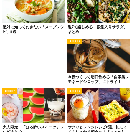
©内田紘倫
絶対に知っておきたい「スープレシ
週7で楽しめる「殿堂入りサラダ」
ピ」5選
まとめ
にんにく、オリーブオイル、赤唐辛子のシンプルな「
ペペロンチ
ーノ
」ですが、とかくいろんな具材を入れてしまいがち。ならば
ACTIVITY
ぐんとシンプルにして、具材はツナ缶とプラス野菜1種のみが「家
めし」にはちょうどいい。
こう教えてくれたのが、ジャーナリスト佐々木俊尚さん。あれこ
れプラスするのではなく、引き算でこそオイルパスタの味わいが
活きてきます。
今夜つくって明日飲める「自家製レ
モネードシロップ」にトライ！
▶︎詳しいレシピはこちらから＞＞＞
ACTIVITY
ACTIVITY
禁断の「キムチパスタ」がうまい！
大人限定、「ほろ酔いスイーツ」レ
サクッとレンジレシピ8選。忙しく
シピまとめ
てもしっかり朝食を！【まとめ】