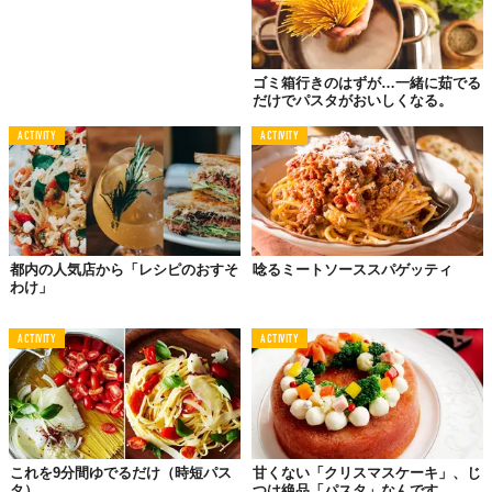
貧乏人のための
TKP（卵かけパスタ）
ゴミ箱行きのはずが…一緒に茹でる
だけでパスタがおいしくなる。
ACTIVITY
ACTIVITY
都内の人気店から「レシピのおすそ
唸るミートソーススパゲッティ
わけ」
ACTIVITY
ACTIVITY
©Food Creative Factory
これを9分間ゆでるだけ（時短パス
甘くない「クリスマスケーキ」、じ
「貧乏人の」なんて名前の割には卵は2つ、チーズもたっぷり使う
タ）
つは絶品「パスタ」なんです