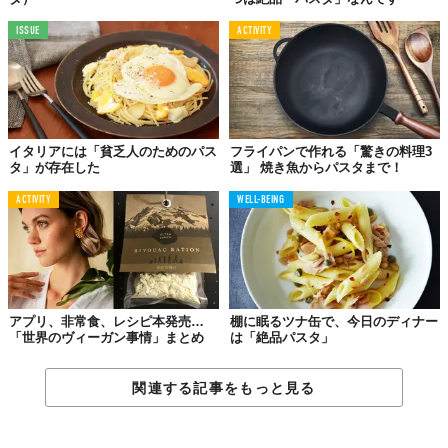
「
スパゲッティ・ポヴェレッロ
」。イタリアの独身男性が気軽に
つくるようなパスタで、レストランで提供されることはめったに
ISSUE
ACTIVITY
ありません。
いわばイタリア版TKGならぬTKP（卵かけパスタ）。「冷蔵庫に
卵しかない！」なんてときに役立つレシピです。
▶︎詳しいレシピはこちらから＞＞＞
イタリアには「貧乏人のためのパス
フライパンで作れる「驚きの料理3
タ」が存在した
選」 焼き魚からパスタまで！
ACTIVITY
WELL-BEING
衝撃……
ピンク色のヘルシーパスタ
アプリ、非常食、レシピ本発売…
棚に眠るツナ缶で、今日のディナー
「世界のヴィーガン事情」まとめ
は「絶品パスタ」
関連する記事をもっと見る