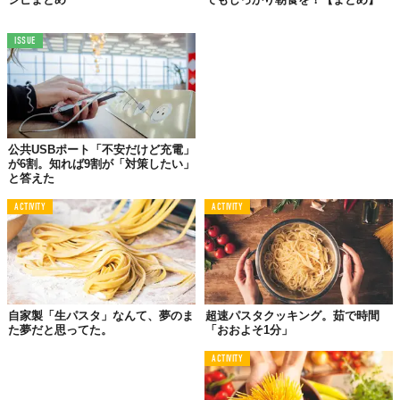
ISSUE
公共USBポート「不安だけど充電」
が6割。知れば9割が「対策したい」
と答えた
©Bobbi Lin
ACTIVITY
ACTIVITY
韓国人にも日本人にも、このアイデアはなかった。まさかのソー
スにキムチを使った「
キムチパスタ
」。これが意外と合っちゃう
んですから、料理とはじつに奥深いもの。ポイントはキムチとと
もにソースに加えるバター。
自家製「生パスタ」なんて、夢のま
超速パスタクッキング。茹で時間
うどんやラーメンにキムチが合うなら、パスタにだって合わない
た夢だと思ってた。
「おおよそ1分」
はずはない！？
ACTIVITY
▶︎詳しいレシピはこちらから＞＞＞