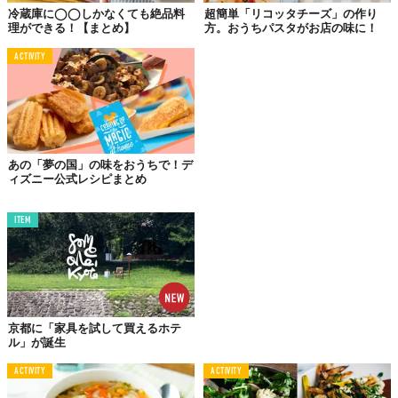
冷蔵庫に◯◯しかなくても絶品料
超簡単「リコッタチーズ」の作り
パスタを茹でる作業とソースをつくる工程を一緒くたにした「
ワ
理ができる！【まとめ】
方。おうちパスタがお店の味に！
ンポットパスタ
」。鍋ひとつあれば、あっという間に絶品パスタ
ACTIVITY
が完成。調理時間もわずか10分ちょっと。覚えておいて損はな
い、超絶らくちんパスタの紹介です。しかも、おいしい！
▶︎詳しいレシピはこちらから＞＞＞
あの「夢の国」の味をおうちで！デ
ツナ缶＆野菜一品
ィズニー公式レシピまとめ
かんたんペペロンチーノ
ITEM
京都に「家具を試して買えるホテ
ル」が誕生
ACTIVITY
ACTIVITY