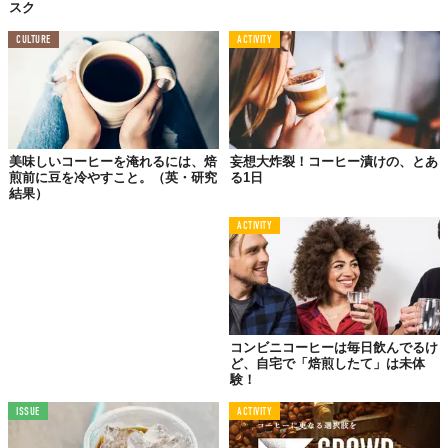
スク
CULTURE
ACTIVITY
美味しいコーヒーを淹れるには、焙
妄想大炸裂！コーヒー漬けの、とあ
煎前に豆を冷やすこと。（英・研究
る1日
結果）
ACTIVITY
肝心のコーヒーですが、本当ならドリップで味を見たいところ…
でも、いかんせんシンガポールは暑い！
ひんやりした夏のシアト
コンビニコーヒーは毎日飲んでるけ
ど、自宅で「焙煎したて」は未体
ルに慣れている私にとっては、湿度高めのサウナ状態（水風呂な
験！
し）。
ISSUE
ACTIVITY
こんななかでホットを飲んでも楽しめない、と思いアイスラテに
しました。