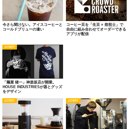
今さら聞けない。アイスコーヒーと
コーヒー豆を「生豆 × 焙煎士」で
コールドブリューの違い
自由に組み合わせてオーダーできる
アプリが配信
ACTIVITY
「麺屋 猪一」神楽坂店が開業。
HOUSE INDUSTRIESが器とグッズ
をデザイン
ACTIVITY
ACTIVITY
おいしいです。本当に。優しくて、ほろっと苦くて、ミルクの甘
さととってもマッチしています。暑いのでアイスコーヒーがスッ
キリしていいかなと思いきや、甘いミルクがおいしかったんで
す。グッドチョイスでした。