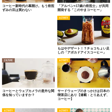
でもあれ、ちょっと待って…。
コーヒー新時代の幕開け。もう焙煎
「アルペン×17歳の焙煎士」が共同
ずみの豆は買わない
開発する「このやまコーヒー」
今までラテが飲みたかったのは雨の日や曇りの日、寒い日でし
ACTIVITY
た。暑くて湿度ムンムンの日は、ミルクや甘い飲み物だと口の中
がモワッとなる気がして、あまり飲む気になりませんでした。
なのに、
「暑い気候と甘さ、意外に合うかも？」と急にハッとし
たんです。
というわけで、次はシンガポールのそこら中にある「コピ」へ行
もはやデザート！？チョコちょい足
しの「アボカドアイスコーヒー」
ってみました。スタンダードがすでに甘いコーヒーです。そこか
らさらにカスタマイズする独特のスタイル。初めて行くと、注文
CULTURE
ACTIVITY
の仕方にドギマギしてしまいます。
「OとC」って？
コーヒーとウェブカメラの意外な関
サードウェーブのきっかけは日本の
係を知っていますか？
喫茶店にあり【連載：とりあえず、
コーヒー】
ACTIVITY
ACTIVITY