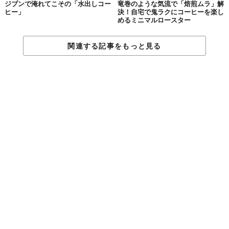
ックで引き締まりたいな」って思っていたのが、
冷房がガンガン
ジブンで淹れてこその「水出しコー
竜巻のような気流で「焙煎ムラ」解
に入っている室内に入ると、急に甘いのが欲しくなってしまうの
ヒー」
決！自宅で鬼ラクにコーヒーを楽し
めるミニマルロースター
はなんででしょう？
関連する記事をもっと見る
これまで東南アジアでは、ペットボトルの緑茶を買えば、飲んだ
瞬間に騙されたかと思うほど甘かったり、コーヒーも誰も頼んで
ないのに勝手に甘かったりで、茶葉とコーヒー豆を冒涜してい