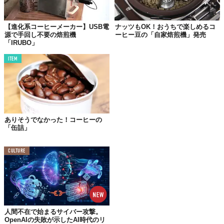
【進化系コーヒーメーカー】USB電
ナッツもOK！おうちで楽しめるコ
源で手回し不要の焙煎機
ーヒー豆の「自家焙煎機」発売
「IRUBO」
ITEM
ありそうでなかった！コーヒーの
「缶詰」
CULTURE
店内はシンプルそのもの。無駄なものもなく、大きなカウンター
テーブルがあるだけ。椅子も2〜3脚しかありません。そして
「Roasters」と名が付くだけあって、奥には大きな焙煎機。しか
も2機！
人間不在で始まるサイバー攻撃。
OpenAIの失敗が示したAI時代のリ