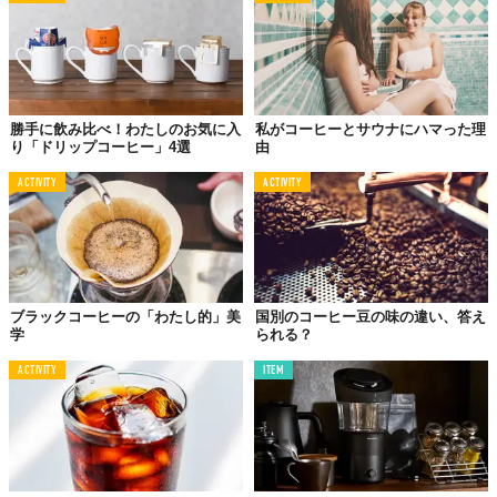
勝手に飲み比べ！わたしのお気に入
私がコーヒーとサウナにハマった理
り「ドリップコーヒー」4選
由
ACTIVITY
ACTIVITY
まずメニューでコーヒーを探すと「Kopi、Kopi O、Kopi C」とあ
ります。
知っていて当たり前と言わんばかりに「O」も「C」も説
ブラックコーヒーの「わたし的」美
国別のコーヒー豆の味の違い、答え
明がありませんので、あしからず。
学
られる？
「Kopi 」は普通のコーヒーかと思いきや、コンデンスミルク入り
ACTIVITY
ITEM
コーヒーです。「Kopi O」は砂糖入り、そして「Kopi C」はエバ
ミルク入りです。
私は思い切って「Kopi C」にしてみましたが、デザート感覚でお
いしかったです。暑い外にいる間は「さっぱりとした冷たいブラ