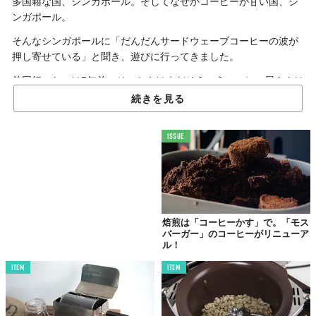
多国籍な国、シンガポール。そしてなぜかコーヒーが甘い国、シ
ンガポール。
そんなシンガポールに「だんだんサードウェーブコーヒーの波が
押し寄せている」と聞き、遊びに行ってきました。
前回行ったのは5年前。そのときはまだそういうコーヒー屋さんは
ほとんどなく、とにかくトロンと甘い味が定番でした。今回もい
続きを見る
ろんなコーヒー屋さんをまわりましたが、この旅で何となく「シ
ンガポール＝甘いコーヒー」の理由がわかったような...。
ISSUE
「暑い気候」と「甘さ」は
意外に合うのかも
やってきたのは「
NYLON Coffee Roasters
」。なぜか集合団地内
焙煎は「コーヒーかす」で。「モス
の1階部分、しかもちょっとわかりにくい奥のほうにあります。
バーガー」のコーヒーがリニューア
ル！
普通に歩いていたら絶対に見つけられない場所にある、というの
ITEM
ITEM
も
「知ってる人だけが来てくれたらいい」という勝負に出ている
感じがして、グッときます。