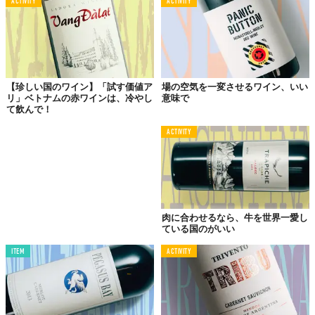
ACTIVITY
ACTIVITY
【珍しい国のワイン】「試す価値ア
場の空気を一変させるワイン、いい
リ」ベトナムの赤ワインは、冷やし
意味で
て飲んで！
ACTIVITY
肉に合わせるなら、牛を世界一愛し
ている国のがいい
ITEM
ACTIVITY
©2018 TABI LABO