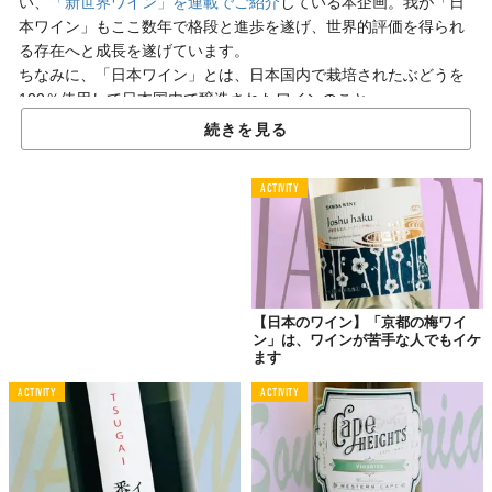
い、
「新世界ワイン」を連載でご紹介
している本企画。我が「日
本ワイン」もここ数年で格段と進歩を遂げ、世界的評価を得られ
る存在へと成長を遂げています。
ちなみに、「日本ワイン」とは、日本国内で栽培されたぶどうを
100％使用して日本国内で醸造されたワインのこと。
続きを見る
そんな
「日
本ワイン」でオススメしたい手頃な1本
をご紹介しま
す。
ACTIVITY
日本のワイン造り黎明期から継がれた想い
ロゴとエチケットのデザインがいかにも日本って感じで、醤油と
か入っていても不思議じゃなさそうなこちらの赤ワイン。
【日本のワイン】「京都の梅ワイ
まるき葡萄酒の「まるき ルージュ」
。
ン」は、ワインが苦手な人でもイケ
もちろん国内栽培ぶどう100％のこだわりワイン。お値段は手頃
ます
な1,000円台。
ACTIVITY
ACTIVITY
マスカットベーリーAという品種をメインに樽熟成した他のぶど
うなどをブレンド。ほんのりとした樽香に甘い香りのする重厚な
味わいに仕上がってます。それでいて、軽快な酸味もあるから重
いばかりにならない。