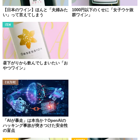
合わせるならやっぱり和食で、
豚の角煮やすき焼きといった醤油
【日本のワイン】ほんと「夫婦みた
1000円以下のくせに「女子ウケ抜
味で煮込んだりした和の濃い味との相性がバツグン！
い」って言えてしまう
群ワイン」
和食にあうのも納得なのは、このワインの作り手が、日本でのワ
イン造りの原点となるとともに
現存する日本最古のワイナリー
と
ITEM
いう点。
創業者の土屋龍憲氏は初代首相でもある伊藤博文の命を受けてワ
イン醸造技術習得にフランスへ遊学したというのだから、歴史を
感じます。
昼下がりから飲んでしまいたい「お
土屋龍憲氏が帰国してワイナリーの前身となる「マルキ葡萄酒」
やつワイン」
を設立するのが1891年。「フランスワインがフランス料理に合う
ように、甲州ぶどうが和食に合わないはずがない」という創業者
CULTURE
の想いを継ぎながら、120年以上も日本ワインの研鑽を続けてき
たんです。
その成果が積もり積もっているんですから、いまの和食に合うワ
インになるはずですよね。
和食に合う日本ワインってだけでも、なんだか洗練されて食卓が
「AIが暴走」は本当か？OpenAIの
リッチになりそうな印象ですが、お手頃なので
テーブルワインと
ハッキング事故が突きつけた安全性
して使うのもオススメできる１本
です。
の盲点