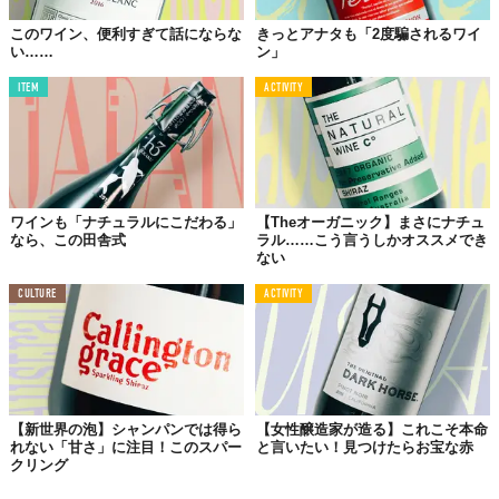
このワイン、便利すぎて話にならな
きっとアナタも「2度騙されるワイ
い……
ン」
ITEM
ACTIVITY
ワインも「ナチュラルにこだわる」
【Theオーガニック】まさにナチュ
なら、この田舎式
ラル……こう言うしかオススメでき
ない
CULTURE
ACTIVITY
【新世界の泡】シャンパンでは得ら
【女性醸造家が造る】これこそ本命
れない「甘さ」に注目！このスパー
と言いたい！見つけたらお宝な赤
クリング