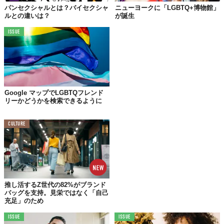
©iStock.com/BalkansCat
パンセクシャルとは？バイセクシャ
ニューヨークに「LGBTQ+博物館」
ルとの違いは？
が誕生
LGBTQとは、「レスビアン・ゲイ・バイセクシュアル・トランス
ジェンダー・クエスチョニング（性的指向や性自認が未確定の
ISSUE
人）のこと。」を意味しています。（
デジタル大辞泉
）
セクシャルマイノリティを表す言葉である、
Lesbian（レズビア
ン）・Gay（ゲイ）・Bisexual（バイセクシュアル）・
Transgender（トランスジェンダー）
の頭文字を取った
「LGBT」は聞いたことがある方も多いはず。これに
Google マップでLGBTQフレンド
リーかどうかを検索できるように
Questioning（クエスチョニング）、Queer（クィア）
を加えた
のがLGBTQです。「LGBTQQ」や「LGBTQ+」と表現すること
もあります。
CULTURE
LGBTQのそれぞれの意味は？
推し活するZ世代の82%がブランド
バッグを支持。見栄ではなく「自己
充足」のため
ISSUE
ISSUE