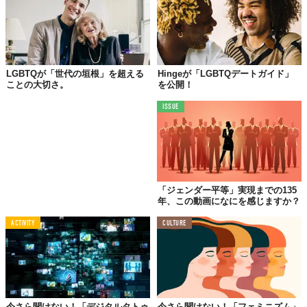
LGBTQが「世代の垣根」を超える
Hingeが「LGBTQデートガイド」
ことの大切さ。
を公開！
ISSUE
©iStock.com/Rawpixel
「L」レズビアンとは？
「ジェンダー平等」実現までの135
レズビアンは、
「こころの性と好きになる性が女性で一致してい
年、この動画になにを感じますか？
る」
人のことを意味します。（引用：
LGBT総合研究所
）ここで
ACTIVITY
CULTURE
一つ覚えておいて欲しい考え方が、性自認という言葉。性自認と
は「自分が自分自身の性別をどのように認識しているか」という
こと。この「性自認」自体には、生物学的性別や性的指向は関係
はありません。少し話はずれましたが、レズビアンとは、「自分
は女性であると性自認している人で女性を愛する人」のことなの
です。
今さら聞けない！「デジタルタトゥ
今さら聞けない！「フェミニズム」