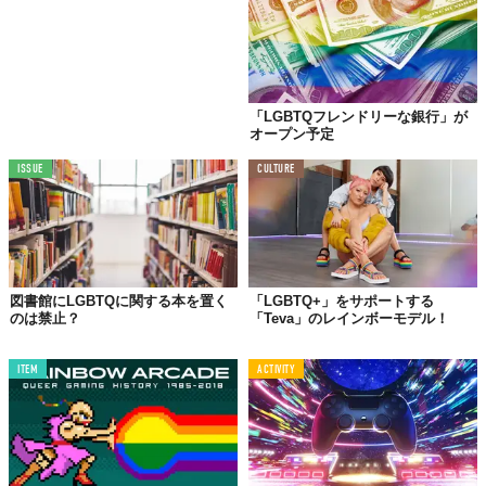
「Q」クエスチョニングとは？
クエスチョニングとは、
「自分の性別がわからない人」や「あえ
「LGBTQフレンドリーな銀行」が
て自分の性別をはっきりしていない人」
のこと。
オープン予定
ISSUE
CULTURE
「Q」クィアとは？
Qにはクィアという意味もあります。英語では「変態、奇妙な」
という意味も持つ言葉。クィアは、
多様なジェンダーを包括し、
型にはめられることに抵抗を覚える
人が使っています。
図書館にLGBTQに関する本を置く
「LGBTQ+」をサポートする
のは禁止？
「Teva」のレインボーモデル！
LGBTQの取り組み
ITEM
ACTIVITY