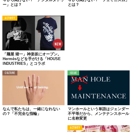
ー」とは？
とは？
ACTIVITY
「G」ゲイとは？
ゲイは、一般的に
「こころの性と好きになる性が男性で一致して
いる」
人のこと。（引用：
LGBT総合研究所
）厳密に言えば、自
分と同じ性に魅力を感じる人も含みます。
「麺屋 猪一」神楽坂にオープン。
Hermèsなどを手がける「HOUSE
「B」バイセクシュアルとは？
INDUSTRIES」とコラボ
バイセクシュアルとは、「好きになる性がこころの性に対して両
CULTURE
ISSUE
性（異性・同性）」
のこと。（引用：
LGBT総合研究所
）また、
性やジェンダーにとらわれず、他人に魅力を感じる人を表しま
す。
なんで私たちは、一緒になれない
マンホールという単語はジェンダー
「T」トランスジェンダーとは？
の？「不完全な指輪」
不平等だから、メンテナンスホール
に名称変更
トランスジェンダーとは、「体の性に対してこころの性が不一
致、違和感を感じる方」（引用：
LGBT総合研究所
）のこと。
ACTIVITY