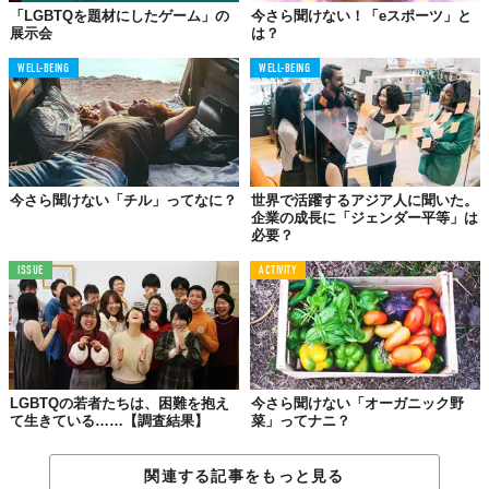
「LGBTQを題材にしたゲーム」の
今さら聞けない！「eスポーツ」と
展示会
は？
WELL-BEING
WELL-BEING
今さら聞けない「チル」ってなに？
世界で活躍するアジア人に聞いた。
企業の成長に「ジェンダー平等」は
©iStock.com/nito100
必要？
ISSUE
ACTIVITY
LGBTQを支援するApple商品
プライド月間
である6月に向けてAppleは、2種類のApple Watchを
発売しました。6色のレインボーカラーを用いたデザインはもちろ
ん、Nikeとのコラボ商品ということで通気性抜群の機能性にも富
んだ商品でした。
LGBTQの若者たちは、困難を抱え
今さら聞けない「オーガニック野
て生きている……【調査結果】
菜」ってナニ？
▼参考記事はこちら▼
関連する記事をもっと見る
「Apple」からLGBTQを祝う「プライ