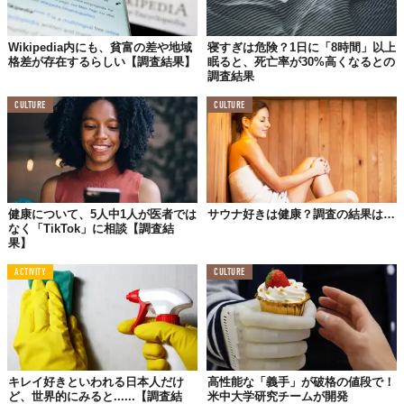
Wikipedia内にも、貧富の差や地域
寝すぎは危険？1日に「8時間」以上
格差が存在するらしい【調査結果】
眠ると、死亡率が30%高くなるとの
調査結果
CULTURE
CULTURE
健康について、5人中1人が医者では
サウナ好きは健康？調査の結果は…
なく「TikTok」に相談【調査結
果】
ACTIVITY
CULTURE
キレイ好きといわれる日本人だけ
高性能な「義手」が破格の値段で！
ど、世界的にみると......【調査結
米中大学研究チームが開発