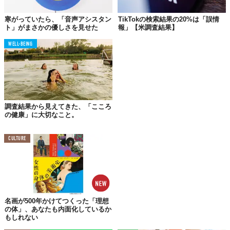
ントはおおむね音声による質問を理解し、ワクチン接種に関する
権威ある情報源へのリンクをユーザーに提供できたのに対し、
寒がっていたら、「音声アシスタン
TikTokの検索結果の20%は「誤情
ト」がまさかの優しさを見せた
報」【米調査結果】
Alexaは音声による質問を理解する数が圧倒的に少なく、回答も権
威のない情報源から導き出していたという。
WELL-BEING
また、「Annals of Family Medicine」誌に掲載された論文によれ
ば、がん検診に関する質問に対して、口頭で回答できない音声ア
シスタントもあれば、信頼できないソースや検診に関する不正確
な情報を提供するものもあったそうだ。
調査結果から見えてきた、「こころ
5人の研究者がさまざまな音声アシスタントに、11種類のがんの
の健康」に大切なこと。
検診を受けるべきかどうかを尋ねた。対する答えがこちら。
Alexa
：「うーん、それはわからない」
CULTURE
Siri
：音声での回答はなし。Webページの提供のみ
Google アシスタント
：口頭での回答 / リソースの提供
Microsoft Cortana
：口頭での回答 / リソースの提供
Siri、Google アシスタント、Cortanaが特定した上位3つのサイト
において、がん検診の正確な年齢を提示したのは約60～70％にと
名画が500年かけてつくった「理想
の体」、あなたも内面化しているか
どまった。また、口頭での回答の精度に関しては、Google アシス
もしれない
タントは提示したサイトの内容と一致していたものの約64%の制