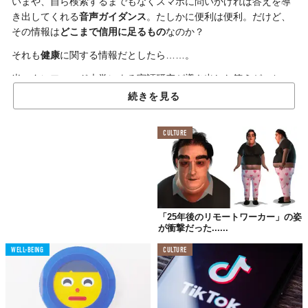
いまや、自ら検索するまでもなくスマホに問いかければ答えを導
き出してくれる
音声ガイダンス
。たしかに便利は便利。だけど、
その情報は
どこまで信用に足るもの
なのか？
それも
健康
に関する情報だとしたら……。
米スタンフォード大学による実証研究が導き出した答えがこち
ら。
続きを見る
「健康に関する質の高い情報を提供するには不向き」
CULTURE
当たり前といえば当たり前のはなし。が、それを改めて言われる
と、説得力も増すってものだ。
今研究は、Amazonが提供する「Alexa」、Appleの「Siri」、
「Google アシスタント」などの音声アシスタント機能の利用が増
えていることに由来する。Googleによれば、検索の20回に1回は
「25年後のリモートワーカー」の姿
「健康」に関するものだとか。
が衝撃だった......
健康情報について検索する際は
とくに注意が必要
、と同大学は警
WELL-BEING
CULTURE
鐘を鳴らす理由を見ていこう。
パンデミック前に、さまざまな音声アシスタントにワクチンの安
全性に関する一連の質問をした研究では、SiriとGoogleアシスタ