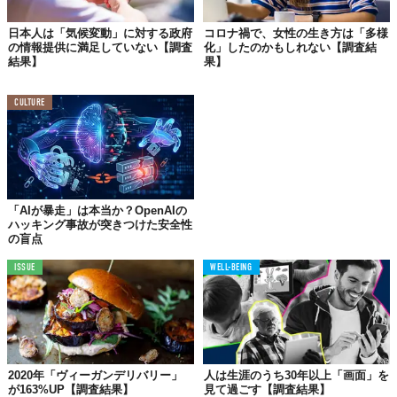
日本人は「気候変動」に対する政府
コロナ禍で、女性の生き方は「多様
の情報提供に満足していない【調査
化」したのかもしれない【調査結
結果】
果】
CULTURE
「AIが暴走」は本当か？OpenAIの
ハッキング事故が突きつけた安全性
の盲点
ISSUE
WELL-BEING
2020年「ヴィーガンデリバリー」
人は生涯のうち30年以上「画面」を
が163%UP【調査結果】
見て過ごす【調査結果】