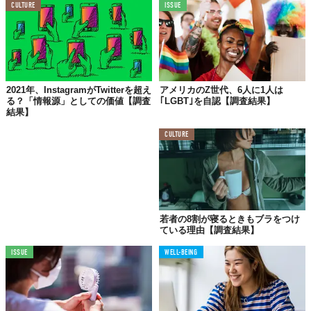
度だったのに対し、Microsoft Cortanaは45%まで落ち込んだ。
CULTURE
ISSUE
「とくに健康に関する情報などセンシティブな問題は、音声アシ
スタントが信頼できるソースから情報を引用しているかどうかを
確認する必要がある」と、調査を担当した社会科学研究者Grace
Hong氏は強調する。
2021年、InstagramがTwitterを超え
アメリカのZ世代、6人に1人は
言わずもがな、音声アシスタントは医者なわけじゃない。それで
る？「情報源」としての価値【調査
｢LGBT｣を自認【調査結果】
結果】
も、カラダに不安を覚えたとき手っ取り早く調べたい気持ちもわ
からないでもない。
CULTURE
知り得た情報からいかにそれを精査するか、そこは使い手の技量
が問われるところ。これもまた、当たり前のことではあるが。
Reference:
Are Voice Assistants a Reliable Source of Health Information?
Top image: ©
beeboys/Shutterstock.com
若者の8割が寝るときもブラをつけ
TABI LABO
ている理由【調査結果】
この世界は、もっと広いはずだ。
ISSUE
WELL-BEING