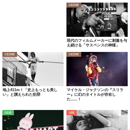
CULTURE
現代のフィルムメーカーに刺激を与
え続ける「サスペンスの神様」
CULTURE
CULTURE
©
disneycruella/Instagram
そして、生い立ちの過酷さによって先述の闇要素が備わっている
クルエラは、まさしくヒーローと並ぶ魅力に溢れた、「ヴィラ
地上411m！「史上もっとも美し
マイケル・ジャクソンの『スリラ
ン」にふさわしい存在というわけです！
い」と讃えられた犯罪
ー』に幻のタイトルが存在し
た......！
特に彼女は、作品のプロットが他のディズニー作品ほどファンタ
ジーではないため、生い立ちや育つ過程も人間的で、感情移入が
しやすいものです。“悪目立ち”を逆手にとって王座へ向かってい
ISSUE
LOVE
く姿は、個性を追い求めるおしゃれさんにとってヒロインたり得
るのではないでしょうか。