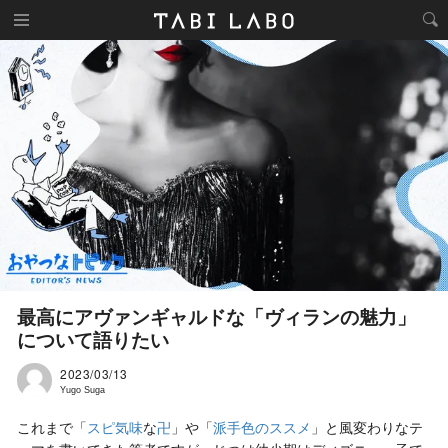
最高にアヴァンギャルドな「ヴィランの魅力」
について語りたい
2023/03/13
Yugo Suga
これまで「
スピ気味
な
卍
」や「
派手色のススメ
」と風変わりなテ