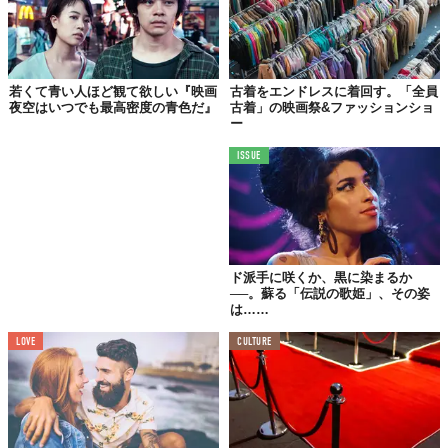
若くて青い人ほど観て欲しい『映画
古着をエンドレスに着回す。「全員
夜空はいつでも最高密度の青色だ』
古着」の映画祭&ファッションショ
ー
ISSUE
ド派手に咲くか、黒に染まるか
──。蘇る「伝説の歌姫」、その姿
は……
LOVE
CULTURE
©
cruella_de_vil1961/Instagram
理由は超シンプル、「おしゃれでかっこいいから」です！w
とはいうものの、私が好きなのはどちらかと言うと2021年の実写