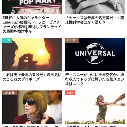
ただ、原作がプリンセスシリーズほどメジャーではないこともあ
ってか、残念ながら上のランクでは圏外ですね……。まあ、筆者
Z世代に人気のキャラクター
「セックスは最高の処方箋だ！」臨
的にはむしろそこ（王道じゃないところ）にも惹かれたり。
Labubuが映画化へ、ソニーピクチ
床性科学者はかく語りき
ャーズが権利を獲得しフランチャイ
まとめると、
ズ展開を検討中か
ITEM
CULTURE
人間味がありながら尖ってて目立つヴィランはヒーローと
同じくらい魅力的→クルエラはヴィランの条件を完璧に満
たしている→クルエラは魅力的→クルエラを推してるアナ
タも魅力的
「君は史上最高の冒険だ」映画史に
ディズニーがついに王座交代か。興
という寸法なのです！！
のこる21のプロポーズ
行収入でトップに輝いた映画スタジ
オは……？
ほら、これでアナタもクルエラを推したくなってきたはず……
CULTURE
LOVE
（？）まだ『Cruella』を観てない人は、この機会にぜひとも鑑賞
してください。
長くなりましたが、これにて私の「ヴィラン（クルエラ）の魅力
を語る回」は終わります。魅力語りというか、ほぼ宣教ですね。
長々お付き合いくださってありがとうございました笑