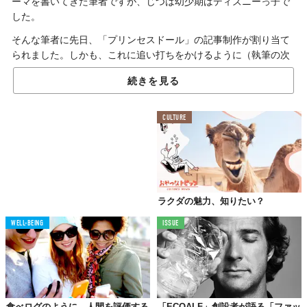
ーマを書いてきた筆者ですが、じつは幼少期はディズニーっ子で
した。
そんな筆者に先日、「プリンセスドール」の記事制作が割り当て
られました。しかも、これに追い打ちをかけるように（執筆の次
の日に！）、テレビで「好きなディズニーヴィラン」のランキン
続きを見る
グが発表されるではありませんか！
ディズニー熱が再燃中ということで、今回は
“推しヴィラン”
につ
CULTURE
いて語りたいと思います（笑）
というのも、筆者には前から「憧れのディズニーヴィラン」がい
るのです。ヒーローやプリンセスではなく、ヴィランです。
まず、読者の皆さんはヴィランに魅力を感じたことはあるでしょ
うか。プリンセスやヒーローも勿論素敵ですが、ピーキーで、心
ラクダの魅力、知りたい？
に闇を持ったヴィランズも同じく魅力的だと思います。
WELL-BEING
ISSUE
ヒーロー・ヒロインなんて皆好きなわけだし、ヴィランを推して
るくらいのほうが個性的な感じがしていいでしょう？笑
そもそも「ヴィラン」という言葉には、悪党や悪役の意味だけで
なく、「ヒーローやヒロインと釣り合うほどの魅力を持つキャラ
食べログのように、人間を評価する
「ECOALF」創設者が語る「ファッ