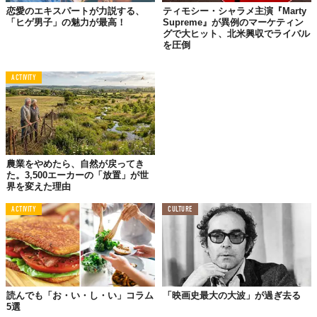
版『Cruella』のほう。作品はもちろん、エマ・ストーン演じるク
恋愛のエキスパートが力説する、
ティモシー・シャラメ主演『Marty
「ヒゲ男子」の魅力が最高！
Supreme』が異例のマーケティン
ルエラ（エステラ）は本当にスタイリッシュで、演出も相まって
グで大ヒット、北米興収でライバル
一流ファッションショーをみているようでした。
を圧倒
極めて独特な生い立ちの彼女が歳を追うごとに覚醒していく様
は、物語としても楽しめますし、ファッション好きな私にとっ
ACTIVITY
て、あの“尖り方”はヴィランと言うより寧ろヒーロー的でした。
しかも、『101匹わんちゃん』の時とは違って、さほど残忍でも
ありません！笑
というか、『Cruella』においては彼女が主人公なので正しくは
農業をやめたら、自然が戻ってき
「ダークヒーロー」ですね。
た。3,500エーカーの「放置」が世
界を変えた理由
最高にアヴァンギャルドでクールなビジュアル、抜群のセンス、
鋭い性格、さらに泥棒時代に培ったアクロバティックな行動
ACTIVITY
CULTURE
力……。
読んでも「お・い・し・い」コラム
「映画史最大の大波」が過ぎ去る
5選