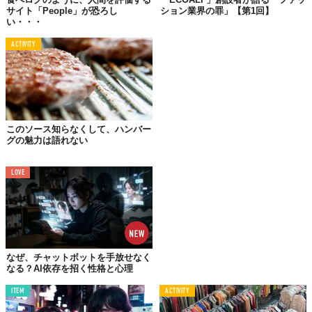
クター」という意味もあるそうです。
サイト「People」が恐ろし
ション業界の罪」【第1回】
い・・・
また、大抵の名作に登場する「悪」は、誰しもが少しは自覚する
であろう“人間的な闇”であることが多いわけで、人間である我々
ACTIVITY
にとって馴染みやすいとも言えます。
ちなみに、某テレビ番組で紹介された「好きなディズニーヴィラ
ンズ」ランキングは、以下の通り。
このソース知らなくして、ハンバー
1位 マレフィセント from『眠れる森の美女』
グの魅力は語れない
2位 女王（魔女）from『白雪姫』
3位 ガストン from『美女と野獣』
LOVE
4位 フック船長 from『ピーターパン』
5位 ハートの女王 from『不思議の国のアリス』
納得の結果です。ガストンが人気なのは少し意外でしたが、フッ
ク船長を除くメンツは実写版も存在しますね。
なぜ、チャットボットを手放せなく
なる？AI依存を招く性格と心理
さて、長くなりましたが、筆者の推しヴィランは即答級でクルエ
ITEM
ACTIVITY
ラ。『101匹わんちゃん』に登場する、あのド派手で冷酷な女性
です。