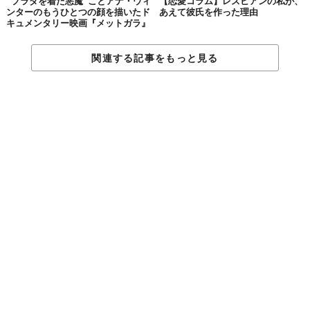
“プラダを着た悪魔”ことアナ・ウィ
【恋愛コラム】レズビアンの私が、
ンターのもうひとつの顔を描いたド
あえて彼氏を作った理由
それでは、また次回。
キュメンタリー映画『メットガラ』
関連する記事をもっと見る
「おやつなトピック」って？
Z世代のインターンから、この道うん十年のベテラン編集者まで、TABI LABO“ナカ
の人”がリレー形式で担当するコラムです。
「
おやつなトピック
」
甘いものに手を伸ばす代わりに
小腹を満たすコラムはいかが？
Top image: ©
SHUHEI KOBAYASHI
,
iStock.com/Kharchenko_irina7
TABI LABO