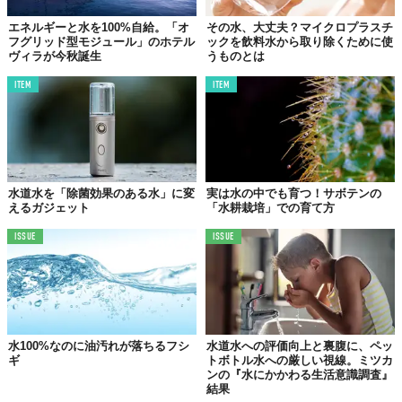
エネルギーと水を100%自給。「オ
その水、大丈夫？マイクロプラスチ
フグリッド型モジュール」のホテル
ックを飲料水から取り除くために使
ヴィラが今秋誕生
うものとは
ITEM
ITEM
水道水を「除菌効果のある水」に変
実は水の中でも育つ！サボテンの
えるガジェット
「水耕栽培」での育て方
ISSUE
ISSUE
水100%なのに油汚れが落ちるフシ
水道水への評価向上と裏腹に、ペッ
ギ
トボトル水への厳しい視線。ミツカ
ンの『水にかかわる生活意識調査』
結果