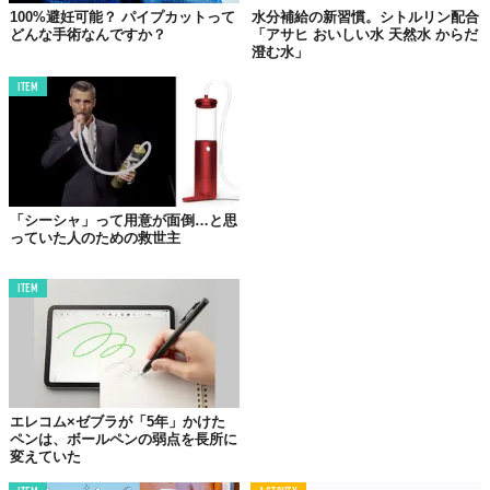
100%避妊可能？ パイプカットって
水分補給の新習慣。シトルリン配合
どんな手術なんですか？
「アサヒ おいしい水 天然水 からだ
澄む水」
©
Stündenglass / YouTube
ITEM
「シーシャ」って用意が面倒…と思
っていた人のための救世主
ITEM
エレコム×ゼブラが「5年」かけた
ペンは、ボールペンの弱点を長所に
変えていた