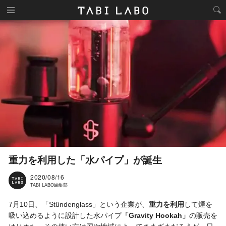
重力を利用した「水パイプ」が誕生
2020/08/16
TABI LABO編集部
7月10日、「Stündenglass」という企業が、
重力を利用
して煙を
吸い込めるように設計した水パイプ
「Gravity Hookah」
の販売を