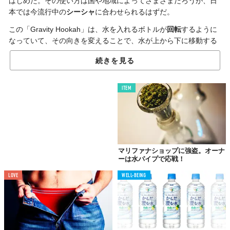
はじめた。その使い方は国や地域によってさまざまだろうが、日
本では今流行中の
シーシャ
に合わせられるはずだ。
この「Gravity Hookah」は、水を入れるボトルが
回転
するように
なっていて、その向きを変えることで、水が上から下に移動する
と同時に煙が外に出る仕組み。つまり、吸う人がそれぞれ
マウス
続きを見る
ピース
を持つ必要もないし、簡単に水パイプを回すこともでき
る。
ITEM
値段は
499.95ドル（約5万3000円）
。日本への発送も対応してい
るので、スタイリッシュにシーシャを楽しみたい人は
購入
を検討
してみるのもいいかもしれない。
マリファナショップに強盗。オーナ
ーは水パイプで応戦！
LOVE
WELL-BEING