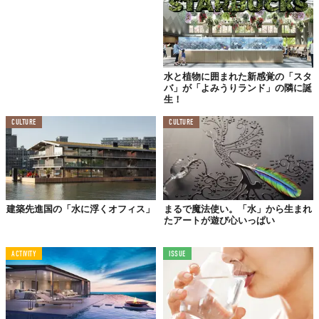
水と植物に囲まれた新感覚の「スタ
バ」が「よみうりランド」の隣に誕
生！
CULTURE
CULTURE
建築先進国の「水に浮くオフィス」
まるで魔法使い。「水」から生まれ
たアートが遊び心いっぱい
ACTIVITY
ISSUE