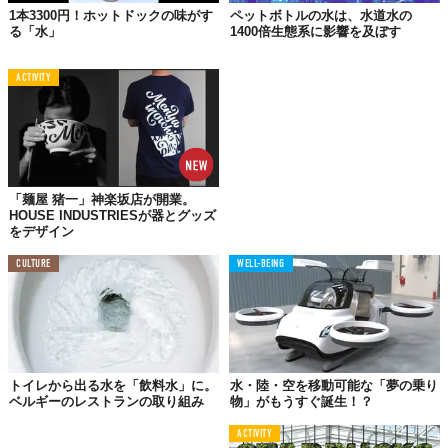
1本3300円！ホットドックの味がす
ペットボトルの水は、水道水の
る「水」
1400倍生態系に影響を及ぼす
ACTIVITY
「麺屋 猪一」神楽坂店が開業。
HOUSE INDUSTRIESが器とグッズ
をデザイン
CULTURE
WELL-BEING
トイレから出る水を「飲料水」に。
水・陸・空を移動可能な「夢の乗り
ベルギーのレストランの取り組み
物」がもうすぐ誕生！？
ACTIVITY