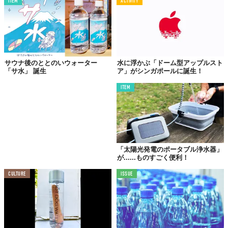
ITEM
ACTIVITY
サウナ後のととのいウォーター
水に浮かぶ「ドーム型アップルスト
「サ水」 誕生
ア」がシンガポールに誕生！
ITEM
©2020 Stundenglass Technologies
Top image: ©
2020 Stundenglass Technologies
「太陽光発電のポータブル浄水器」
が......ものすごく便利！
TABI LABO
CULTURE
ISSUE
この世界は、もっと広いはずだ。