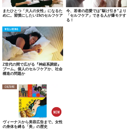
©
Jess / TikTok
またひとつ「大人の女性」になるた
今、若者の恋愛では”駆け引き”より
めに。習慣にしたい19のセルフケア
「セルフケア」できる人が爆モテす
る！
Z世代流セルフケア「慰めのネックレス」
WELL-BEING
「触れることで心の落ち着きを取り戻せる」などの理由から、コ
ンフォートネックレスの着用はZ世代流セルフケアの一つとなっ
ている。
しかし、実際に慰めの効果はあるのだろうか？
Z世代の間で広がる『神経系調節』
心理学者によれば、効果は「ある」とのこと。
実際にネックレス
ブーム。個人のセルフケアか、社会
やものに触れることで、
認知行動療法の原理を利用
できるのだと
構造の問題か
いう。
CULTURE
感覚刺激は脳の関心をそらして不安症状を和らげるのに役立つ
し、センチメンタルな感情はポジティブな記憶や感情を呼び起こ
すらしい。
心理学者のAmelia Thompson氏は、Yahoo!の『In The Know』で
こう語っている。
ヴィーナスから美容広告まで。女性
「Z世代におけるコンフォートネックレスのトレンドは、私たち
の身体を縛る「美」の歴史