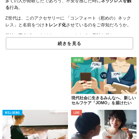
多くの人が経験したであろう、不安を感じた時に
ネックレスを触
る
行為。
Z世代は、このアクセサリーに 「コンフォート（慰めの）ネック
レス」と名前をつけ
トレンド化
させているのをご存知だろうか。
単純に言えば、これはファッションとしての意味を持ちつつ、
人々が慰めのために触れるという“感情的な価値”も伴うネックレ
続きを見る
スのことを指す。Z世代の間では、これを着用することが
一種の
セルフケア
になっているのだ。
ISSUE
TikTokでは「#comfortnecklace」のハッシュタグが500万回以上再
生され、動画のコメント欄は、ネックレスを「私も持ってる」
「一回着用したら、ずっと外さない」「これは、みんなぜったい
に必要なもの」といった共感を示す声で溢れかえっている。
現代社会に生きるみんなへ、新しい
セルフケア「JOMO」を届けたい
WELL-BEING
LOVE
@bhoebepridgers_
 so cute 
#besties
#comfortnecklace
#taylorswift
♬ original sound - r & m <3 ⸆⸉