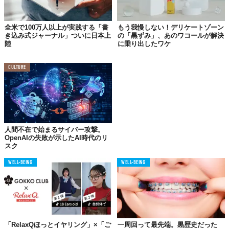
同年代の代弁者のような存在である彼女が着用することは、トレ
ンドにより一層拍車をかけるかもしれない。
全米で100万人以上が実践する「書
もう我慢しない！デリケートゾーン
き込み式ジャーナル」ついに日本上
の「黒ずみ」、あのワコールが解決
陸
に乗り出したワケ
@livieslay
 cutest little necklace 
#oliviarodrigo
#olivia
CULTURE
#comfortnecklace
#liv
#livie
 @livbedumb @livies_hq 
♬ ribs 2 
- 𝐥 𝐨 𝐯 𝐞 𝐲 𝐨 𝐮
©
livieslay / TikTok
人間不在で始まるサイバー攻撃。
しかし、「ネックレスを着用しているからといって、専門家の助
OpenAIの失敗が示したAI時代のリ
スク
けを求めることをやめてはいけない」と結婚・家族セラピストの
Raul Haroは釘を刺している。
WELL-BEING
WELL-BEING
「専門家の助けを求め、強力なサポート・ネットワークを構築す
ることは、人々が自分の感情を管理し、全体的な幸福を向上させ
るのに役立ちます」
ウェルビーングのためにネックレスを着用するのは斬新で新しい
「RelaxQほっとイヤリング」×「ご
一周回って最先端。黒歴史だった
ジュエリーの価値として興味深いけど、必要に応じてカウンセリ