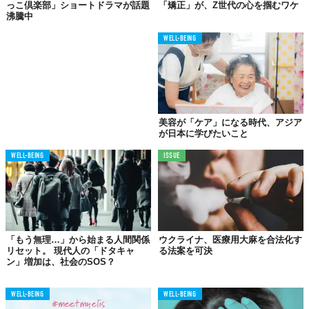
っこ倶楽部」ショートドラマが話題
「矯正」が、Z世代の心を掴むワケ
ングに通うことも躊躇しないで。
沸騰中
Reference:
New York Post "Gen Z is using ‘comfort necklaces’ when they’re distressed:
‘Everybody needs one’"
WELL-BEING
Top image: ©
iStock.com/Christelle Leuvennink
TABI LABO
この世界は、もっと広いはずだ。
美容が「ケア」になる時代、アジア
が日本に学びたいこと
WELL-BEING
ISSUE
「もう無理…」から始まる人間関係
ウクライナ、医療用大麻を合法化す
リセット。 現代人の「ドタキャ
る法案を可決
ン」増加は、社会のSOS？
WELL-BEING
WELL-BEING