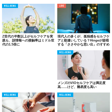
の思考（認知）、感情、行動がどのように相互作用しているかに
WELL-BEING
LOVE
焦点を当てた、認知行動療法の主要な柱と一致しています」
「ネックレスは、安心感を与え、不安を管理し、気分を高めてく
れる“慰めのしるし”となるのです」と、ネックレスに手を伸ばす
ことが、不安への対処法である可能性について言及している。
Z世代の半数以上がセルフケアを実
現代人の多くが、孤独感をセルフケ
さらに彼女は、このトレンドについて、メンタルヘルスや精神病
践も、誤情報への接触率はミドル世
アと勘違いしている？Hingeが提唱
にまつわるスティグマ（烙印）を押さずに不安と付き合う、
Z世
代の1.5倍に
する「ささやかな思い出」のすすめ
代ならではの方法
かもしれないと付け加える。
WELL-BEING
「専門的なサービスや薬物療法が必要な場合もありますが、こう
した自分なりの方法を持つことも重要であり、彼らはメンタルヘ
ルスを促進する道を切り開いているのです」
メンズのVIOセルフケアは満足度
大人気アーティストも着用している⁉︎
高……けど、難易度も高い
Z世代から絶大な支持を受ける、
世代のアイコン
とも言える歌手
WELL-BEING
WELL-BEING
のオリビア・ロドリゴも、「コンフォートネックレス」を着用し
ていることを示唆するような動画が投稿されている。