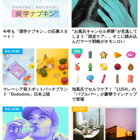
今年も「奨学ナプキン」の応募スタ
“お風呂キャンセル界隈”が見逃して
ート！
しまう「頭皮ケア」。そこに踏み込
んだマーケ戦略がオモシロい
WELL-BEING
ITEM
マレーシア発スポットパッチブラン
泡風呂でセルフケア！「LUSH」の
ド「Dododots」日本上陸
「バブルバー」が豪華ラインナップ
で登場
WELL-BEING
ACTIVITY