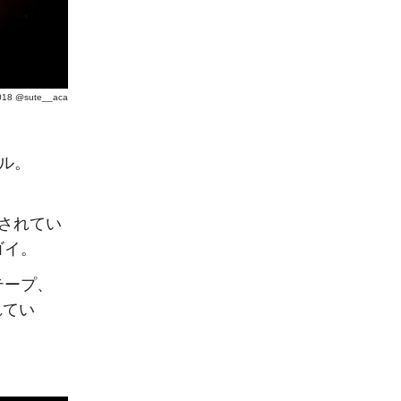
018 @sute__aca
エル。
引されてい
ゴイ。
テープ、
れてい