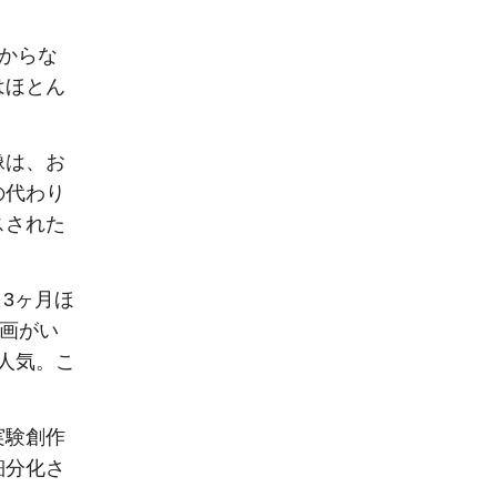
からな
はほとん
像は、お
の代わり
スされた
、3ヶ月ほ
動画がい
人気。こ
実験創作
細分化さ