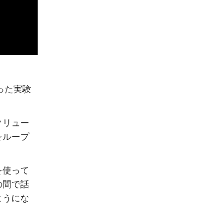
った実験
クリュー
をループ
を使って
の間で話
ようにな