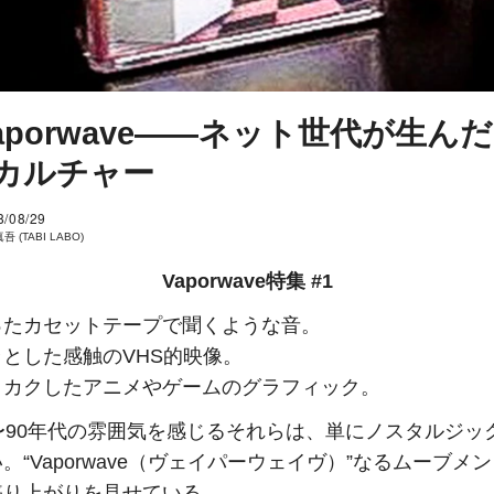
 Vaporwave――ネット世代が生ん
カルチャー
8/08/29
 (TABI LABO)
Vaporwave特集 #1
ったカセットテープで聞くような音。
とした感触のVHS的映像。
クカクしたアニメやゲームのグラフィック。
〜90年代の雰囲気を感じるそれらは、単にノスタルジッ
。“Vaporwave（ヴェイパーウェイヴ）”なるムーブメ
盛り上がりを見せている。