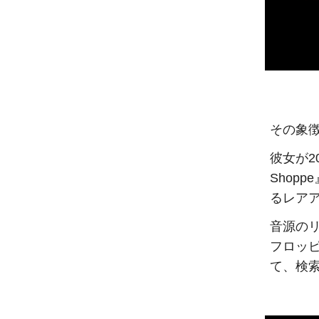
その象徴
彼女が20
Shop
るレア
音源の
フロッ
て、検