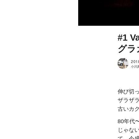
#1
グラ
201
小川真吾
伸び切
ザラザラ
古いカ
80年代
じゃない
て、今