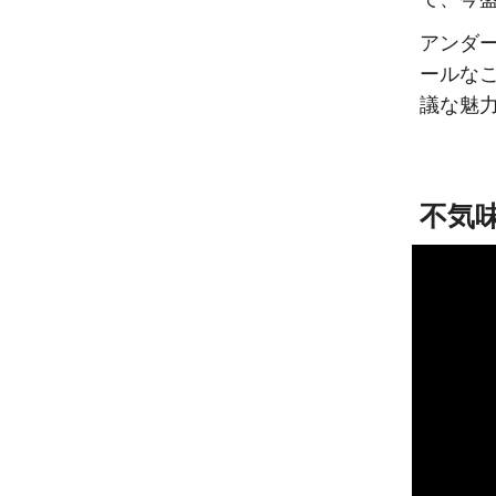
アンダ
ールな
議な魅
不気