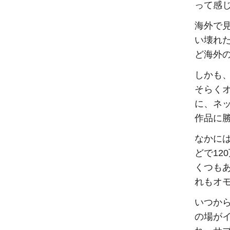
って感
海外で
い壊れ
ど海外
しかも
そらく
に、ネ
作品に
なかには
どで1
くつも
れもオ
いつか
の場が