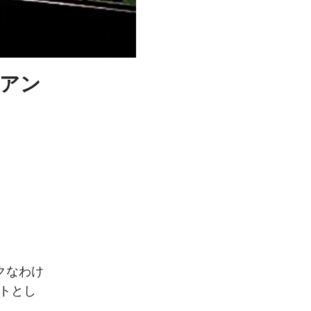
だアン
クなわけ
ントとし