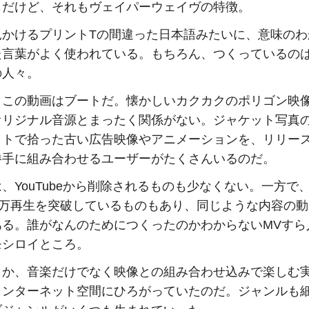
じだけど、それもヴェイパーウェイヴの特徴。
見かけるプリントTの間違った日本語みたいに、意味のわ
た言葉がよく使われている
。もちろん、つくっているの
の人々。
、この動画はブートだ。懐かしいカクカクのポリゴン映
オリジナル音源とまったく関係がない。ジャケット写真
ットで拾った古い広告映像やアニメーションを、リリー
勝手に組み合わせるユーザーがたくさんいるのだ。
、YouTubeから削除されるものも少なくない。一方で
20万再生を突破しているものもあり、同じような内容の
ある。誰がなんのためにつくったのかわからないMVすら
モシロイところ。
らか、音楽だけでなく映像との組み合わせ込みで楽しむ
インターネット空間にひろがっていたのだ。ジャンルも