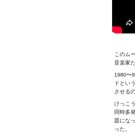
このムー
音楽家
1980
ドとい
させる
けっこ
同時多
題にな
った。