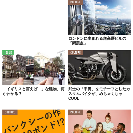
CULTURE
ロンドンに生まれる超高層ビルの
「問題点」
ISSUE
CULTURE
「イギリスと言えば…」な建物。何
武士の「甲冑」をモチーフとしたカ
かわかる？
スタムバイクが、めちゃくちゃ
COOL
CULTURE
CULTURE
この造花を作成するのには、6ヶ月もかかったそう。花は全部で