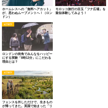
ホームレスへの「無料ヘアカット」
モロッコ旅行の目玉「フナ広場」を
が、思わぬムーブメントへ！（ロン
疑似体験してみよう！
ドン）
ACTIVITY
このプロジェクトは、末期の病気と闘う人をサポートする「マリ
ー・キュリー」という団体が制作したもので、
キュリー研究所が
「ガン撲滅運動のシンボル」として黄スイセンを使っていたこ
と、
に由来しています。
ロンドンの街角でみんなをハッピー
ちなみに、この活動は「Great Daffodil Appeal」という募金活動
にする実験「8時12分」にこだわる
の一環でもあるそうです。
理由とは？
マリー・キュリー大使のフランキー・ブリッジさんが、左胸に付
ACTIVITY
けているスイセンのピンバッチを買うことによって寄付できま
す。こうして集められたお金は、この団体の9つのホスピスや、ご
家庭で末期の病気と闘っている人々のために利用されるそうで
す。
フェンスを外しただけで、生きもの
が帰ってきた。英国で始まった「リ