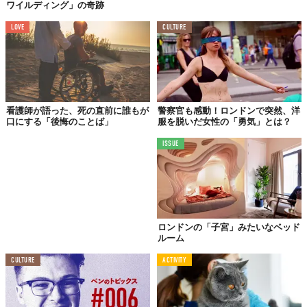
ワイルディング」の奇跡
LOVE
CULTURE
看護師が語った、死の直前に誰もが
警察官も感動！ロンドンで突然、洋
口にする「後悔のことば」
服を脱いだ女性の「勇気」とは？
ISSUE
また、花びらにメッセージを書き「Memory Wall」という壁に貼
り付けることで、愛する人への思い出を残すことも。
ロンドンの「子宮」みたいなベッド
ルーム
CULTURE
ACTIVITY