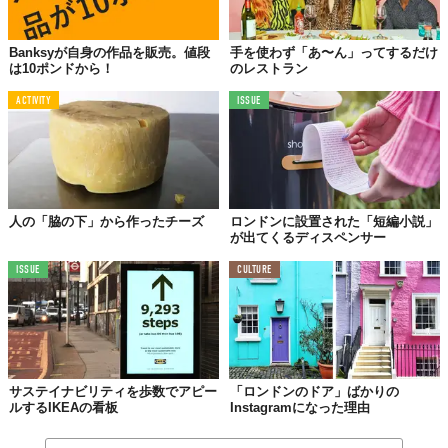
2,100本あり、団体で働く2,000人を超える看護師たちを表してい
ます。
Banksyが自身の作品を販売。値段
手を使わず「あ〜ん」ってするだけ
夜になりその花が輝くのは、看護師たちが患者たちにとっての暗
は10ポンドから！
のレストラン
い時間を、明るく照らす存在だから。
ACTIVITY
ISSUE
人の「脇の下」から作ったチーズ
ロンドンに設置された「短編小説」
が出てくるディスペンサー
ISSUE
CULTURE
サステイナビリティを歩数でアピー
「ロンドンのドア」ばかりの
ルするIKEAの看板
Instagramになった理由
光輝く綺麗なスイセンは、看護師たちにも患者たちにも癒しを与
えてくれる存在になるでしょう。