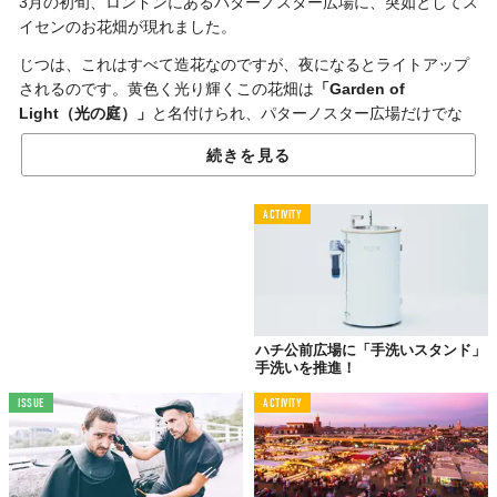
3月の初旬、ロンドンにあるパターノスター広場に、突如としてス
イセンのお花畑が現れました。
じつは、これはすべて造花なのですが、夜になるとライトアップ
されるのです。黄色く光り輝くこの花畑は
「Garden of
Light（光の庭）」
と名付けられ、パターノスター広場だけでな
く、イギリス国内をロンドンからエジンバラ、ベルファストへと
続きを見る
転々としました。
ACTIVITY
光の庭に込められた
「願い」とは？
ハチ公前広場に「手洗いスタンド」
手洗いを推進！
ISSUE
ACTIVITY