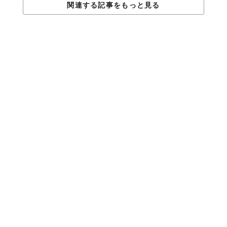
関連する記事をもっと見る
Licensed material used with permission by
Marie Curie
TABI LABO
この世界は、もっと広いはずだ。