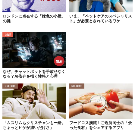
ロンドンに点在する「緑色の小屋」
いま、「ペットケアのスペシャリス
の謎
ト」が必要とされているワケ
LOVE
2,000本の花は
2,000人の看護師を意味する
なぜ、チャットボットを手放せなく
なる？AI依存を招く性格と心理
CULTURE
CULTURE
「ムスリムもクリスチャンも一緒。
フードロス撲滅！ご近所同士の「余
ちょっとヒゲが濃いだけさ」
った食材」をシェアするアプリ