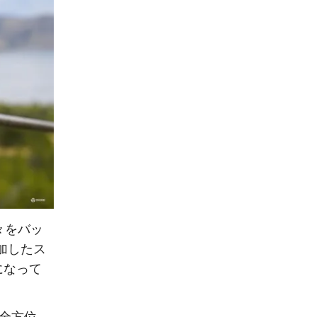
々をバッ
加したス
になって