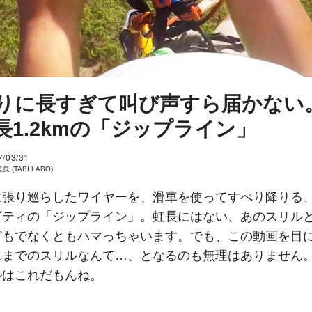
りに長すぎて叫び声すら届かない
長1.2kmの「ジップライン」
7/03/31
 (TABI LABO)
に張り巡らしたワイヤーを、滑車を使ってすべり降りる
ビティの「ジップライン」。虹長にはない、あのスリル
どもでなくともハマっちゃいます。でも、この動画を目
れまでのスリルなんて…、となるのも無理はありません
ルはこれだもんね。