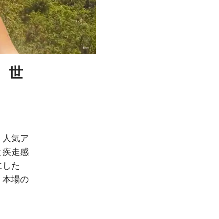
。世
、人気ア
と疾走感
にした
。本場の