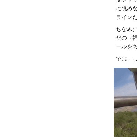
ダント
に眺めな
ラインだ
ちなみ
だの（福
ールを
では、