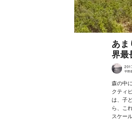
あま
界最
201
平野星良
森の中
クティ
は、子
ら、こ
スケー