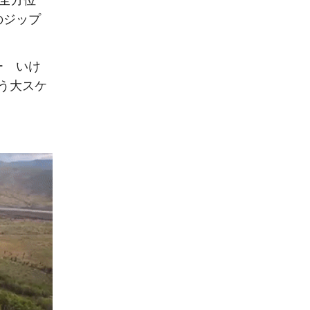
全方位
のジップ
ー いけ
う大スケ