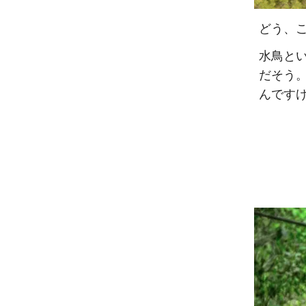
どう、
水鳥と
だそう
んです