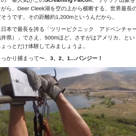
ツの一番人気がこの
Screaming Falcon
。ワサッチ山脈を
がら、Deer Cleek湖を空の上から横断する、世界最長
そうです。その距離約1,200mというんだから。
に日本で最長を誇る「ツリーピクニック アドベンチャ
井県）」でさえ、500mほど。さすがはアメリカ、とい
ちょっとだけ体験してみましょうよ。
しっかり捕まって〜、
3、2、1…バンジー！