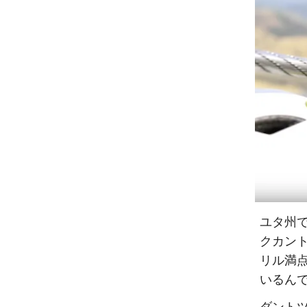
ユタ州
クカン
リル満
いるん