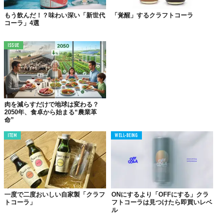
もう飲んだ！？味わい深い「新世代
「覚醒」するクラフトコーラ
コーラ」4選
ISSUE
肉を減らすだけで地球は変わる？
2050年、食卓から始まる“農業革
命”
ITEM
WELL-BEING
一度で二度おいしい自家製「クラフ
ONにするより「OFFにする」クラ
トコーラ」
フトコーラは見つけたら即買いレベ
ル