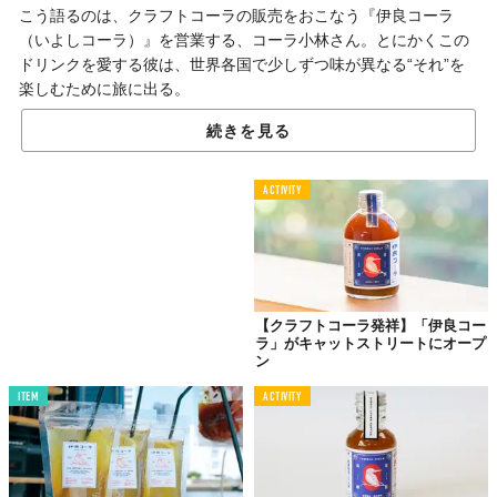
こう語るのは、クラフトコーラの販売をおこなう『伊良コーラ
（いよしコーラ）』を営業する、コーラ小林さん。とにかくこの
ドリンクを愛する彼は、世界各国で少しずつ味が異なる“それ”を
楽しむために旅に出る。
「ある日、コーラのレシピを偶然見つけました。それに基づいて
続きを見る
『コーラを作りたいな』と思ったんです」
多くのメディアや雑誌に取り上げられるまでに成長した『伊良コ
ACTIVITY
ーラ』の始まりだ。
コーラを手作り。突拍子もない行動にも思えるが、これには小林
さんの祖父の存在が大きく影響している。
「祖父は和漢方職人。私は漢方薬を刻んだり、混ぜ合わせたりす
【クラフトコーラ発祥】「伊良コー
ることを手伝っていました」
ラ」がキャットストリートにオープ
ン
祖父の魂と技術を受け継ぎ、自身が手がけるドリンクに15種類以
上のスパイスを調合。なかでも特筆すべきは、ガーナやコートジ
ITEM
ACTIVITY
ポワールなど西アフリカ原産のコーラの実を使っていることだろ
う。ほとんどの企業が生産するコーラには、これが含まれていな
いらしい。