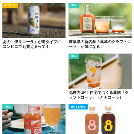
Top image: ©
2018 TABI LABO
ACTIVITY
ITEM
TABI LABO
この世界は、もっと広いはずだ。
あの「伊良コーラ」が缶タイプに。
岐阜県の新名産「薬草のクラフトコ
コンビニでも買えるって！
ーラ」が気になる！
ITEM
免疫力UP！自宅でつくる薬膳「ク
ラフトコーラ」（ともコーラ）
ITEM
WELL-BEING