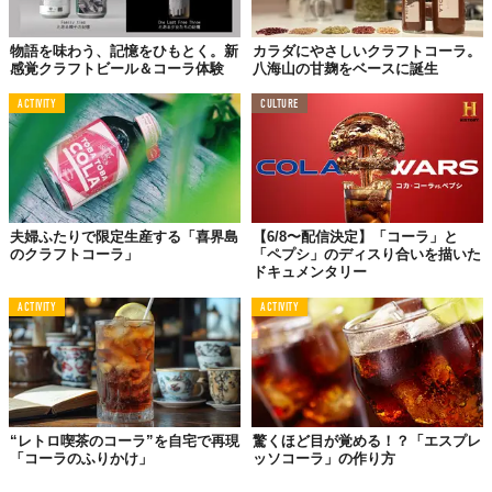
物語を味わう、記憶をひもとく。新
カラダにやさしいクラフトコーラ。
感覚クラフトビール＆コーラ体験
八海山の甘麹をベースに誕生
ACTIVITY
CULTURE
夫婦ふたりで限定生産する「喜界島
【6/8〜配信決定】「コーラ」と
のクラフトコーラ」
「ペプシ」のディスり合いを描いた
ドキュメンタリー
ACTIVITY
ACTIVITY
“レトロ喫茶のコーラ”を自宅で再現
驚くほど目が覚める！？「エスプレ
「コーラのふりかけ」
ッソコーラ」の作り方