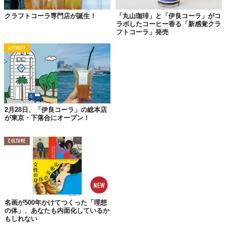
「美味しさはもちろんアップデートしつつ、機能的な部分を本当
クラフトコーラ専門店が誕生！
「丸山珈琲」と「伊良コーラ」がコ
にスゴいものにしたいなと考えています」
ラボしたコーヒー香る「新感覚クラ
フトコーラ」発売
もともと偏頭痛に苦しんでいた小林さんは、薬代わりにコーラを
飲んでいたという経緯もある。古くは薬として飲まれていたとい
ACTIVITY
うコーラの機能に磨きをかけるのも1つの目標だ。
少しでも多くの人が、『伊良コーラ』を飲んでピースな気分にな
れるようにーー。
2月28日、「伊良コーラ」の総本店
が東京・下落合にオープン！
CULTURE
名画が500年かけてつくった「理想
の体」、あなたも内面化しているか
もしれない
©
TABI LABO / YouTube