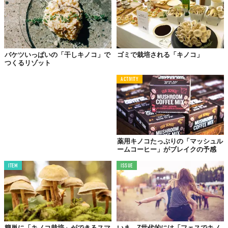
キノコでできた家......傘の部分が屋根になった、子ども向けの絵
本に登場するものとはちょっとフォルムが違うけど、なんとも夢
のあるお話だ。
Top image: ©
iStock.com/Andrey Danilovich
バケツいっぱいの「干しキノコ」で
ゴミで栽培される「キノコ」
TABI LABO
つくるリゾット
この世界は、もっと広いはずだ。
ACTIVITY
薬用キノコたっぷりの「マッシュル
ームコーヒー」がブレイクの予感
ITEM
ISSUE
簡単に「キノコ栽培」ができるスマ
いま、Z世代的には「フェスでキノ