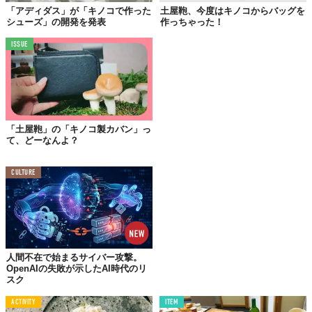
「アディダス」が「キノコで作った
土屋鞄、今度はキノコからバッグを
っていくその性質
を利用して、穀類などと一緒に培養。そして、
シューズ」の開発を発表
作っちゃった！
レンガの型に入れて密度を高めて強固にし、最後に菌糸体の成長
を止めるために
オーブン
で数時間焼けば......
あら不思議！キノコ
ISSUE
のレンガの出来上がり！
「キノコ製のレンガ」なんて聞くと
耐久性
を不安視する声も上が
りそうだが、重さのストレステストもなんなくクリアして
強度
も
十分そう。二酸化炭素の発生を抑えられるし、使い終わったら地
球に還元できるのもいいところ。
「土屋鞄」の「キノコ製カバン」っ
て、どーなんよ？
古代から存在するキノコが、じつはこんな可能性を秘めていたな
んて！
CULTURE
最近では、すでにキノコを素材にした
服
や
家具
、
レザー
も生み出
され、さらに地球に優しい
プラスチックの代替品としての活用
も
研究されている。
「あのフニフニな食感のキノコが？」
とまだ疑う気持ちも正直あ
人間不在で始まるサイバー攻撃。
るが、キノコに詳しい菌学者は
「Nature gave us everything we
OpenAIの失敗が示したAI時代のリ
need.（自然は人間に必要なものすべてを与えてくれる）」
と語
スク
っている。
ACTIVITY
ITEM