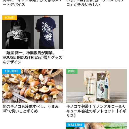
ートデバイス
コ」がチルいらしい
ACTIVITY
「麺屋 猪一」神楽坂店が開業。
HOUSE INDUSTRIESが器とグッズ
をデザイン
WELL-BEING
ISSUE
旬のキノコも冷凍すべし。うまみ
キノコで包装！？ノンアルコールリ
UPで良いことずくめ
キュール会社のギフトセット【イギ
リス】
WELL-BEING