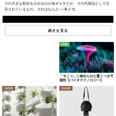
その大きな割合を占めるのが
セメント
だが、その代替品として注
目されているもの。それはなんと──
キノコ
。
続きを見る
ISSUE
「キノコ」に秘められた驚くべき可
能性【バイオテクノロジー】
©
Verge Science/YouTube
新しいアイデアの研究や実験などを手掛ける会社
「The Living」
CULTURE
CULTURE
が目をつけたのは、アメリカのペンシルベニア州の林に自生する
「Phellinus Robiniae」
と呼ばれる硬いキノコ。
レンガを造るためには
「Mycelium（菌糸体）」
と呼ばれるキノ
コの根っこのようなものがカギとなる。枝分かれして
網状に広が