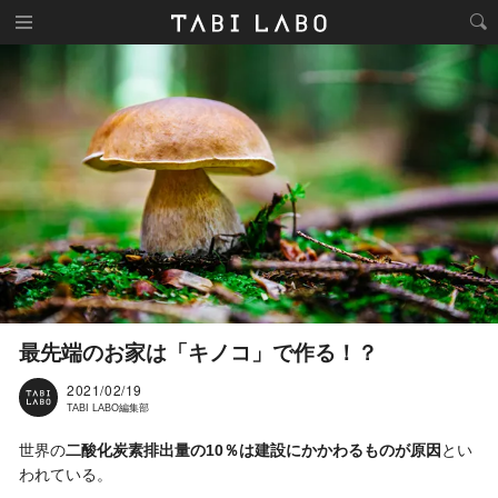
最先端のお家は「キノコ」で作る！？
2021/02/19
TABI LABO編集部
世界の
二酸化炭素排出量の10％は建設にかかわるものが原因
とい
われている。