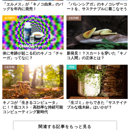
「エルメス」が「キノコ由来」のバ
「バレンシアガ」のキノコレザーコ
ッグを年内に発売！
ートを、サステナブルに着こなそう
ACTIVITY
CULTURE
体に奇跡が起こる幻のキノコ「チャ
新発見！？スカートを穿いた「キノ
ーガ」ってなに？
コ人間」の正体とは？
CULTURE
ITEM
キノコが「生きるコンピュータ」
「生ゴミ」からできた「サステイナ
に！？低コスト・高効率な持続可能
ブルな植木鉢」はいかが？
コンピューティング新時代
関連する記事をもっと見る