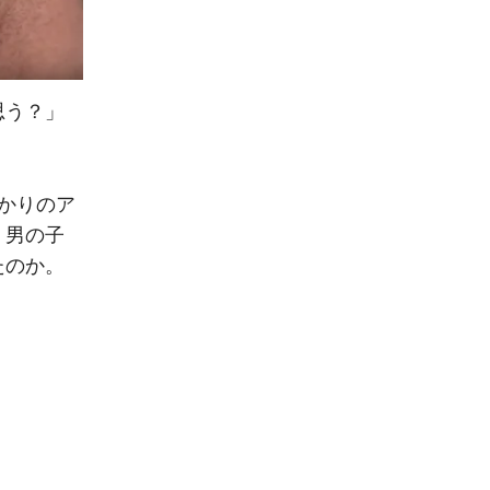
思う？」
かりのア
、男の子
たのか。