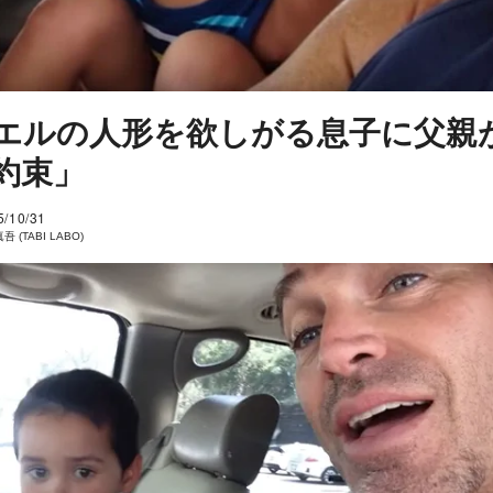
エルの人形を欲しがる息子に父親
約束」
5/10/31
 (TABI LABO)