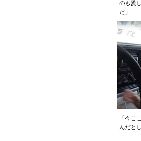
のも愛
だ」
「今こ
んだと