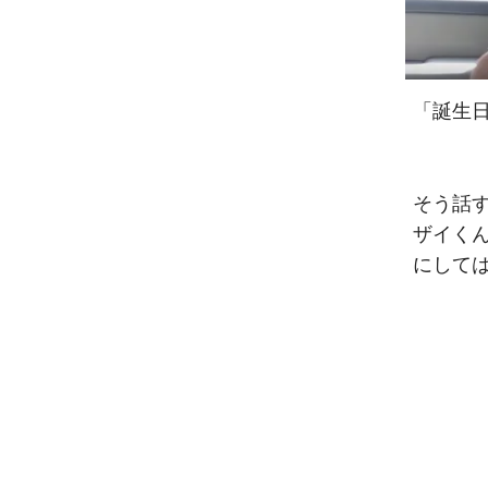
「誕生
そう話
ザイく
にして