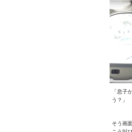
「息子
う？」
そう画
こう叫