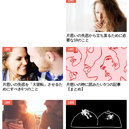
LOVE
幻想を捨てることで
本当の「片思い」ができる
片思いの失恋から立ち直るために必
要な10のこと
LOVE
LOVE
片思いの失恋を「大逆転」させるた
片想いの時に読みたい5つの記事
めにすべき6つのこと
【まとめ】
LOVE
LOVE
Image by
The School of Life
解決策は、ただひとつ。片思いの相手に、思い切って近づいてみ
ましょう。そのとき、完璧だと思っていたその人にも、ところど
ころ不愉快な部分があることに気付くでしょう。