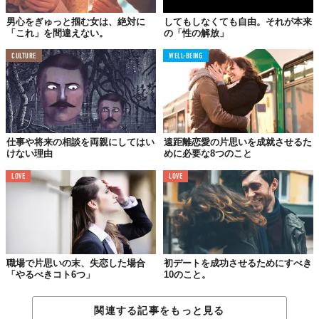
初対面ならばそれほど気にならなかったであろう部分も、自分の
男心をぎゅっと掴む女は、絶対に
してもしなくても自由。それが本来
妄想が膨らんでいるせいで大きなギャップとして見え、勝手に相
「これ」を間違えない。
の「性の解放」
手に失望してしまうこともあるかもしれません。
CULTURE
WELL-BEING
突きつけられる現実に、耐えられなくなることもあるでしょう。
しかしこれは、恋を終わらせるにしても、発展させるにしても、
必ず通らなければならない道です。
仕事や将来の相談を両親にしてはい
遠距離恋愛の片思いを成就させるた
けない理由
めに必要な8つのこと
LOVE
LOVE
職場で片思いの末、失恋した場合
初デートを成功させるためにすべき
「やるべきコト6つ」
10のこと。
Image by
The School of Life
関連する記事をもっと見る