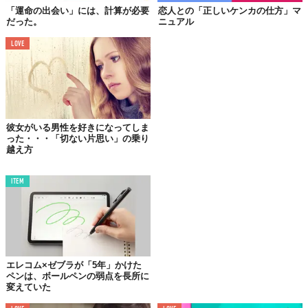
「運命の出会い」には、計算が必要
恋人との「正しいケンカの仕方」マ
だった。
ニュアル
LOVE
Image by
The School of Life
彼女がいる男性を好きになってしま
一方的に片思いをしていると、空想ばかりが頭の中に広がりま
った・・・「切ない片思い」の乗り
す。
越え方
一緒にお酒を飲んだら楽しいだろう。食事をするときに素敵な笑
顔を向けてくれるだろう。結婚したらきっとふたりは幸せになれ
ITEM
るに違いない。
相手の人間性もよく知らないがゆえに、自分の都合の良いように
相手の性格や振る舞いを想像してしまうのです。
エレコム×ゼブラが「5年」かけた
ペンは、ボールペンの弱点を長所に
変えていた