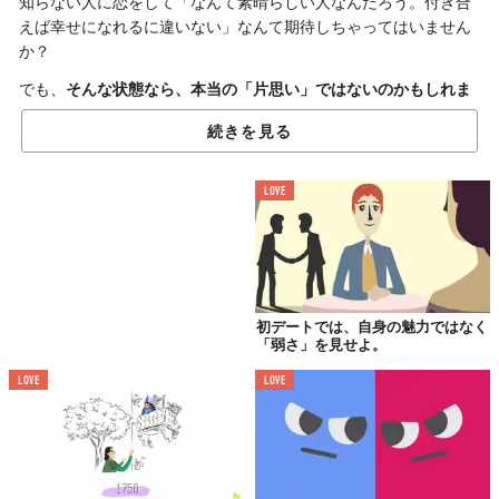
知らない人に恋をして「なんて素晴らしい人なんだろう。付き合
えば幸せになれるに違いない」なんて期待しちゃってはいません
か？
でも、
そんな状態なら、本当の「片思い」ではないのかもしれま
せん。
「
The School of Life
」の動画を参考に考えてみましょう。
続きを見る
諸悪の根源は
LOVE
勝手な妄想
なかなか成就しなくて、もどかしい思いをしてしまうのが片思
い。叶わないのに諦めきれず、長い間引きずってしまうこともし
ばしばです。
初デートでは、自身の魅力ではなく
でもそれは、相手が振り返ってくれないことよりも、むしろ恋に
「弱さ」を見せよ。
落ちる側に問題があるパターンが多いです。
LOVE
LOVE