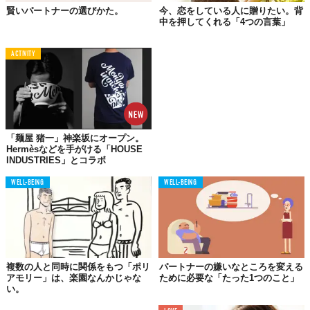
賢いパートナーの選びかた。
今、恋をしている人に贈りたい。背
中を押してくれる「4つの言葉」
ACTIVITY
Image by
The School of Life
人は近しい人にほど素の自分を見せます。例えば、短気でわがま
「麺屋 猪一」神楽坂にオープン。
まで嘘つきで、傷つきやすくヒステリックな性格持っていたとし
Hermèsなどを手がける「HOUSE
ても、自分を全く知らない赤の他人には決してその部分は見せま
INDUSTRIES」とコラボ
せん。
WELL-BEING
WELL-BEING
片思いをしていると、相手の良い面しか目に入ってこないので
「この人は嫌な部分がない」と勘違いしてしまうのです。
この勝手な想像が片思いを長引かせ、より厄介なものにしてしま
います。
複数の人と同時に関係をもつ「ポリ
パートナーの嫌いなところを変える
片思いをしている人は、自分が夢中になっているのはその人自身
アモリー」は、楽園なんかじゃな
ために必要な「たった1つのこと」
い。
ではなく、その人に抱いた勝手な妄想であるということに気付か
なければなりません。