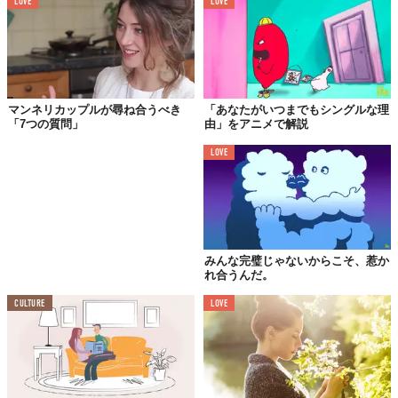
LOVE
LOVE
マンネリカップルが尋ね合うべき
「あなたがいつまでもシングルな理
「7つの質問」
由」をアニメで解説
LOVE
Image by
The School of Life
叶わない片思いをすると「相手は他にもいるだろう」とアドバイ
スを受けることがあります。別の誰かに意識を向ければその恋を
忘れられるだろう、という思いからの助言ですが、これは効きま
せん。
みんな完璧じゃないからこそ、惹か
その恋に決着をつけるためにするべきことは、
好きな相手のこと
れ合うんだ。
をより深く知ることです。
CULTURE
LOVE