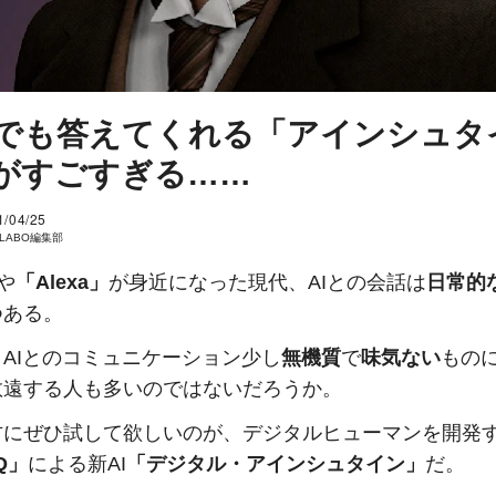
でも答えてくれる「アインシュタ
」がすごすぎる……
1/04/25
I LABO編集部
や
「Alexa」
が身近になった現代、AIとの会話は
日常的
つある。
AIとのコミュニケーション少し
無機質
で
味気ない
もの
敬遠する人も多いのではないだろうか。
方にぜひ試して欲しいのが、デジタルヒューマンを開発
Q」
による新AI
「デジタル・アインシュタイン」
だ。