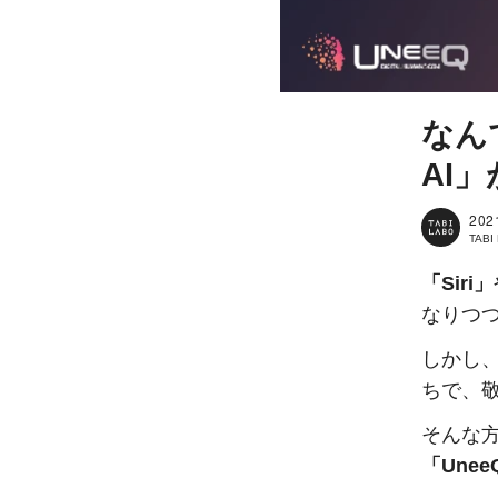
なん
AI
202
TAB
「Siri」
なりつ
しかし、
ちで、
そんな
「Unee