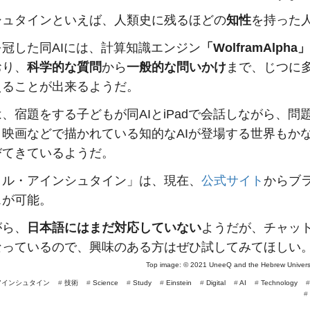
シュタインといえば、人類史に残るほどの
知性
を持った
冠した同AIには、計算知識エンジン
「WolframAlpha」
おり、
科学的な質問
から
一般的な問いかけ
まで、じつに
えることが出来るようだ。
、宿題をする子どもが同AIとiPadで会話しながら、問
。映画などで描かれている知的なAIが登場する世界もか
びてきているようだ。
タル・アインシュタイン」は、現在、
公式サイト
からブ
スが可能。
がら、
日本語にはまだ対応していない
ようだが、チャッ
なっているので、興味のある方はぜひ試してみてほしい
Top image: ©
2021 UneeQ and the Hebrew Universi
アインシュタイン
#
技術
#
Science
#
Study
#
Einstein
#
Digital
#
AI
#
Technology
#