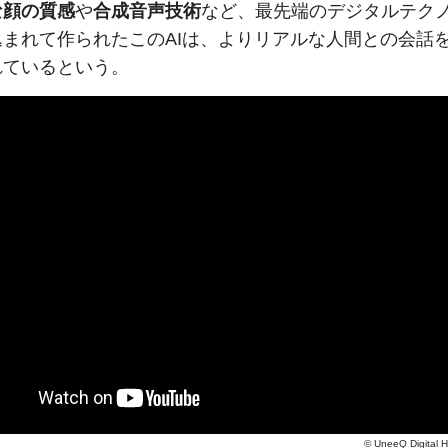
な顔の質感
や
合成音声技術
など、最先端のデジタルテク
込まれて作られたこのAIは、よりリアルな人間との会話
れているという。
©
UneeQ Digital