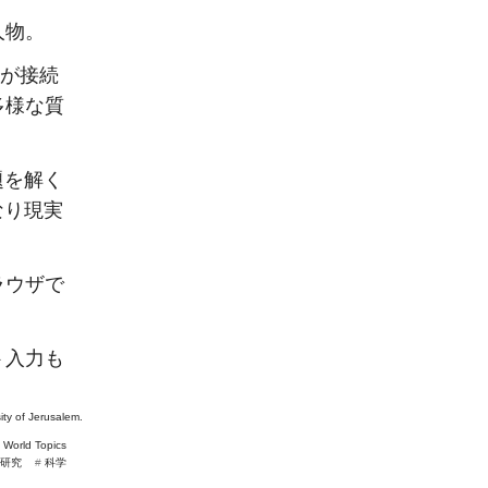
人物。
が接続
多様な質
題を解く
なり現実
ラウザで
ト入力も
。
ty of Jerusalem.
#
World Topics
研究
#
科学