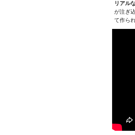
リアル
が注ぎ
て作ら