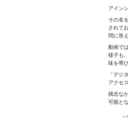
アイン
その名を
されて
問に答
動画では
様子も
味を帯
「デジ
アクセ
残念な
可能と
#