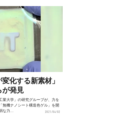
が変化する新素材」
らが発見
工業大学」の研究グループが、力を
「無機ナノシート構造色ゲル」を開
な力...
2021/04/02