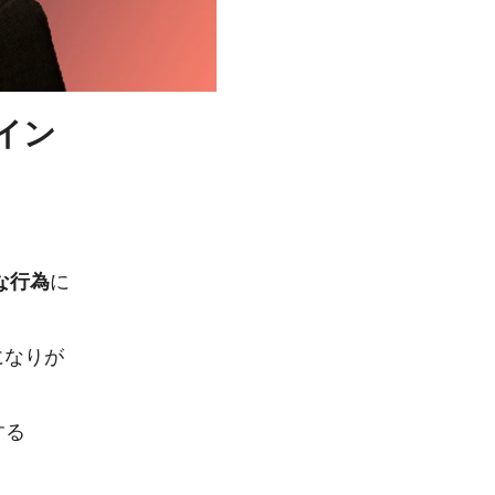
イン
な行為
に
になりが
する