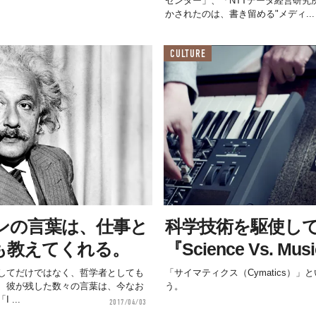
センター」、「NTTデータ経営研究
かされたのは、書き留める"メディ...
CULTURE
ンの言葉は、仕事と
科学技術を駆使し
も教えてくれる。
『Science Vs. Mus
してだけではなく、哲学者としても
「サイマティクス（Cymatics）
、彼が残した数々の言葉は、今なお
う。
...
2017/04/03