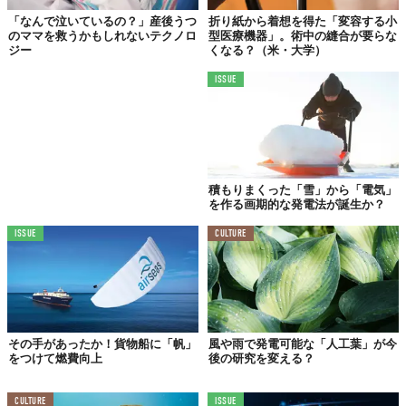
「なんで泣いているの？」産後うつ
折り紙から着想を得た「変容する小
のママを救うかもしれないテクノロ
型医療機器」。術中の縫合が要らな
ジー
くなる？（米・大学）
ISSUE
積もりまくった「雪」から「電気」
を作る画期的な発電法が誕生か？
ISSUE
CULTURE
その手があったか！貨物船に「帆」
風や雨で発電可能な「人工葉」が今
をつけて燃費向上
後の研究を変える？
CULTURE
ISSUE