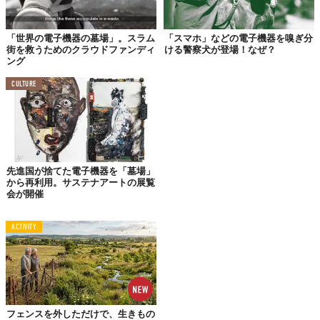
「世界の電子機器の墓場」。スラム
「スマホ」などの電子機器を嗅ぎ分
街を救うためのクラウドファンディ
ける警察犬が登場！なぜ？
ング
CULTURE
©
NorthwesternU/YouTube
先進国が捨てた電子機器を「墓場」
そして同研究チームらはこの度、バッテリー要らずの更なる民主
から再利用。サステナアートの展覧
会が開催
化を進めるため、誰もが
独自のバッテリーフリーデバイスを構築
できる
ようにする新たなプラットフォーム「BFree」を発表。
ACTIVITY
「BFree Shield」と呼ばれる独自のハードウェアとプログラミン
グ言語Pythonの基礎理解さえあれば、初心者でも身近なハードウ
ェアを永遠の寿命を持つ
バッテリーフリー端末
に変えることがで
きるらしい。
同技術は、未来の電子端末になりうるとも考えてられているほ
フェンスを外しただけで、生きもの