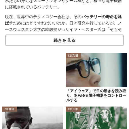
私たちの身近なスマートフォンやゲーム機など、様々な電子機器
に搭載されているバッテリー。
現在、世界中のテクノロジー会社は、その
バッテリーの寿命を延
ばす
ためにはどうすればいいのか、日々研究を行っているが、ノ
ースウェスタン大学の助教授ジョサイヤ・ヘスター氏は「そもそ
も、その問いが間違っている」と考えている。
続きを見る
バッテリーはどんなに寿命が伸びても、いつか終わりがあるも
の。
CULTURE
つまり、バッテリーの寿命を伸ばすのでなく、
どうすればバッテ
リーなしで電子機器が作動するのか
にフォーカスすべきであると
いうのだ。
そこで、ノースウエスタン大学とデルフト工科大学の研究者ら
は、バッテリーなしで作動する電子機器の研究を行っている。
「アイウェア」で目の動きを読み取
り、あらゆる電子機器をコントロー
ルする
去年には、太陽光発電とボタンを押した時の圧力発電がエネルギ
ー源となる“
バッテリー不要のゲームボーイ
”を発明したことでも
CULTURE
CULTURE
話題になっていた。