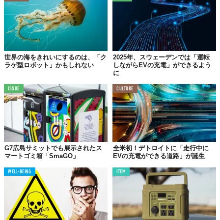
世界の海をきれいにするのは、「ク
2025年、スウェーデンでは「運転
ラゲ型ロボット」かもしれない
しながらEVの充電」ができるよう
に
ISSUE
CULTURE
G7広島サミットでも展示されたス
全米初！デトロイトに「走行中に
マートゴミ箱「SmaGO」
EVの充電ができる道路」が誕生
WELL-BEING
ITEM