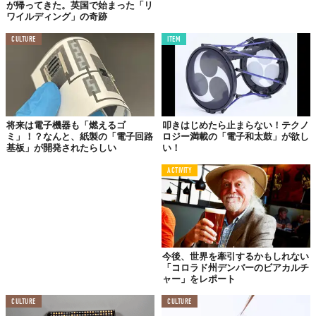
か、宇宙探索などにも応用できる可能性があるとのことだ。
が帰ってきた。英国で始まった「リ
ワイルディング」の奇跡
電子機器の性能が大きく進化しても、バッテリーが劣化すれば、
CULTURE
ITEM
それだけで私たちは端末を捨ててしまい、事実、
電子ゴミは大き
な環境問題
になっている。
もしこの技術が広く普及すれば、よりサステイナブルな社会に近
づくのは間違い無いだろう。
Top image: ©
iStock.com/MF3d
将来は電子機器も「燃えるゴ
叩きはじめたら止まらない！テクノ
ミ」！？なんと、紙製の「電子回路
ロジー満載の「電子和太鼓」が欲し
TABI LABO
基板」が開発されたらしい
い！
この世界は、もっと広いはずだ。
ACTIVITY
今後、世界を牽引するかもしれない
「コロラド州デンバーのビアカルチ
ャー」をレポート
CULTURE
CULTURE