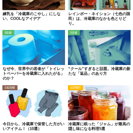
練乳を「冷蔵庫のこやし」にしな
レインボー・ネイション（七色の国
い、COOLなアイデア
民）は、冷蔵庫のなかも色とりど
り。
ISSUE
ISSUE
なぜ今、世界中の若者が「トイレッ
“クール”すぎると話題。冷蔵庫の新
トペーパーを冷蔵庫に入れたがる」
たな「返品」のあり方
のか？
CULTURE
ACTIVITY
今日から、冷蔵庫で保管した方がい
冷蔵庫に眠った「ジャム」が最高の
いアイテム！（10選）
隠し味になる料理5選