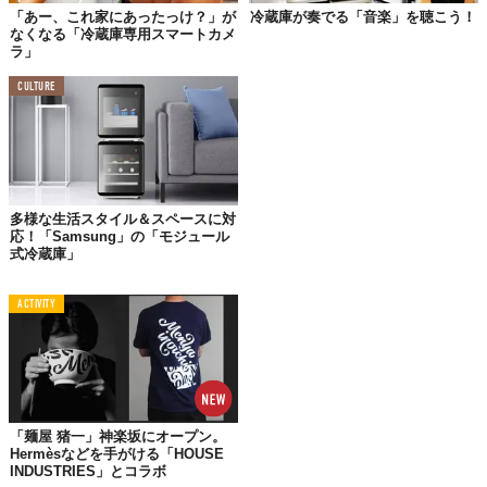
「あー、これ家にあったっけ？」が
冷蔵庫が奏でる「音楽」を聴こう！
なくなる「冷蔵庫専用スマートカメ
ラ」
CULTURE
多様な生活スタイル＆スペースに対
応！「Samsung」の「モジュール
式冷蔵庫」
©
Panasonic Channel / YouTube
Reference:
Panasonic
ACTIVITY
Top image: ©
iStock.com/s-cphoto
,
iStock.com/YiuCheung
,
2018 TABI LABO
TABI LABO
この世界は、もっと広いはずだ。
「麺屋 猪一」神楽坂にオープン。
Hermèsなどを手がける「HOUSE
INDUSTRIES」とコラボ