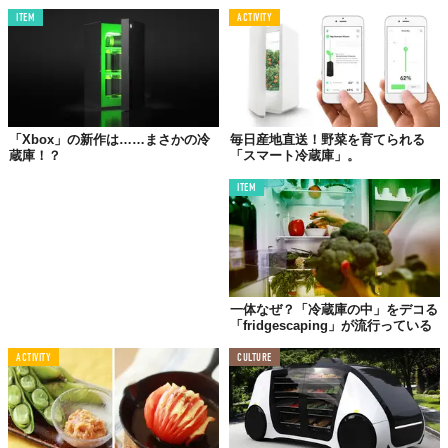
ITEM
ACTIVITY
「Xbox」の新作は……まさかの冷
毎日産地直送！野菜を育てられる
蔵庫！？
「スマート冷蔵庫」。
ITEM
一体なぜ？「冷蔵庫の中」をデコる
「fridgescaping」が流行っている
ACTIVITY
CULTURE