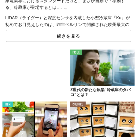
家電業界におけるスタンダードだけど、まさか自動で「移動す
る」冷蔵庫が登場するとは……。
LIDAR（ライダー）と深度センサを内蔵した小型冷蔵庫『Ku』が
初めてお目見えしたのは、昨年ベルリンで開催された欧州最大の
家電見本市「IFA」でのこと。
続きを見る
物体にレーザーを当てて、反射距離や時間を測るLIDARは、自動
運転システムのセンサーなどにも応用されている技術。家具や
人、ペットもうまく避けながら、スムーズに移動してくるようで
ISSUE
す。
また、音声認識機能も搭載。キッチンへと食事や飲み物を取りに
行かなくても、呼びかけるだけで声を聞き分け、自分のところま
で届けてくれる。「お〜い、Ku、ダイニングテーブルまで来
て！」こんな具合に。
Z世代の新たな娯楽“冷蔵庫のタバ
コ”とは？
もともとは、バリアフリーの床でこそだし、身体に障害のある人
ITEM
CULTURE
たちの生活サポートを目的とした設計。まだ試作段階だそうです
が、早ければ5年後には市販化の動きもあるとか。
となると……ソファでゴロンと横になったままテレビや映画鑑
賞。「お〜い、Ku！」なんて自分を想像せずにはいられない
（笑）。