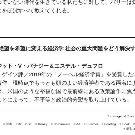
つていない時代を生きている私たちに対して、バリーは
とをほぼすべて教えてくれる。
.『絶望を希望に変える経済学 社会の重大問題をどう解決
ジット・V・バナジー＆エステル・デュフロ
・ゲイツ評／2019年の「ノーベル経済学賞」を受賞した
著作。現時点でもっとも頭のよい経済学者である両名に
は、米国のような裕福な国で最前線にある政策論争に焦
ことによって、不平等と政治的分裂を取り上げている。
Top image: ©
Chesn
#
読書
#
本
#
SF
#
Disney
#
Coronavirus
#
Art
#
Summer
#
Reading
#
Book
#
新型