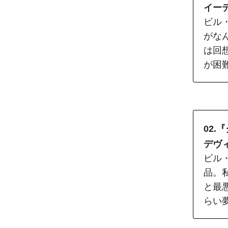
イー
ビル
がな
は回
が困
02.
デヴ
ビル
品。
と最
らい