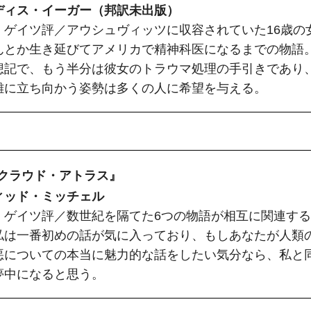
ディス・イーガー（邦訳未出版）
・ゲイツ評／アウシュヴィッツに収容されていた16歳の
んとか生き延びてアメリカで精神科医になるまでの物語
想記で、もう半分は彼女のトラウマ処理の手引きであり
難に立ち向かう姿勢は多くの人に希望を与える。
『クラウド・アトラス』
ィッド・ミッチェル
・ゲイツ評／数世紀を隔てた6つの物語が相互に関連する
私は一番初めの話が気に入っており、もしあなたが人類
悪についての本当に魅力的な話をしたい気分なら、私と
夢中になると思う。