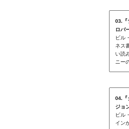
03.
ロバ
ビル
ネス
い読
ニー
04
ジョ
ビル
イン