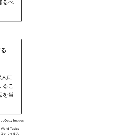
知るべ
する
2人に
よるこ
点を当
ot/Getty Images
#
World Topics
コロナウイルス