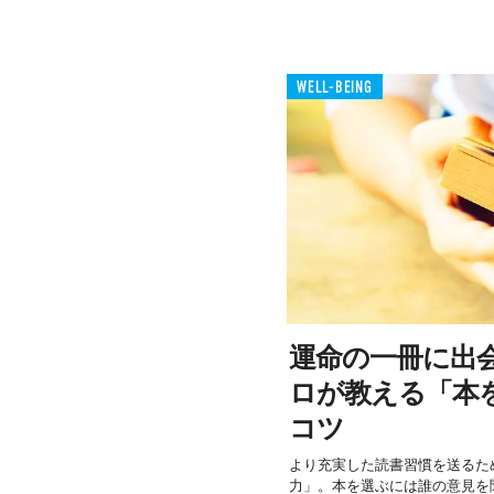
WELL-BEING
運命の一冊に出
ロが教える「本
コツ
より充実した読書習慣を送るた
力」。本を選ぶには誰の意見を