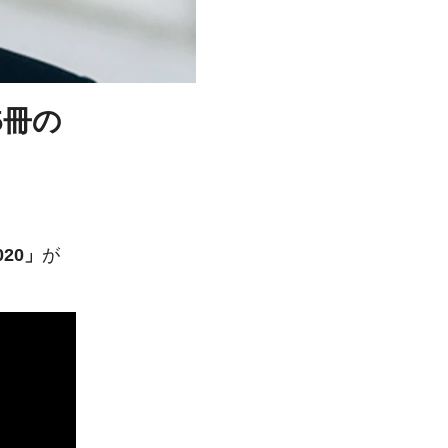
5冊の
20」
が