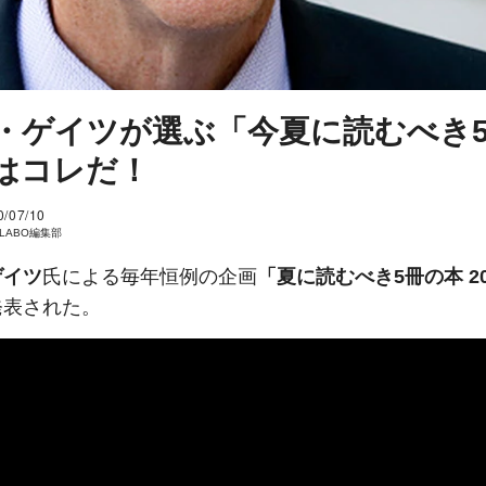
・ゲイツが選ぶ「今夏に読むべき
はコレだ！
0/07/10
I LABO編集部
ゲイツ
氏による毎年恒例の企画
「夏に読むべき5冊の本 20
発表された。