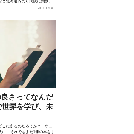
など北海道内の８病院に勤務。
2015/12/30
の良さってなんだ
で世界を学び、未
どこにあるのだろうか？ ウェ
代に、それでもまだ1冊の本を手