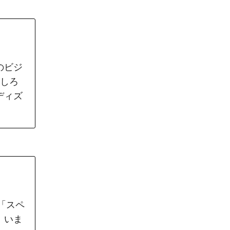
のビジ
もしろ
ディズ
「スペ
。いま