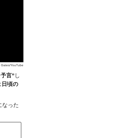
ll Gates/YouTube
予言”
し
は
日頃の
になった