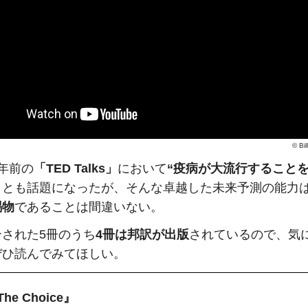
©
Bi
年前の
「TED Talks」
において
“疫病が大流行することを
ことも話題になったが、そんな卓越した未来予測の能力
賜物
であることは間違いない。
介された5冊のうち
4冊は邦訳が出版
されているので、気
ぜひ読んでみてほしい。
The Choice』