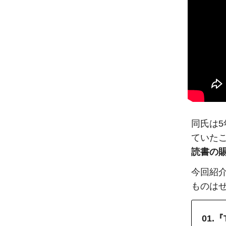
同氏は5
ていた
読書の
今回紹
ものは
01.『