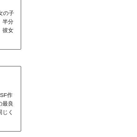
女の子
。半分
、彼女
SF作
の最良
同じく