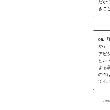
だか
きこ
05
か』
アビ
ビル
よる
の本
てる
#
芸術