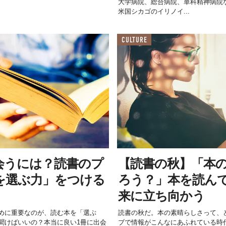
大学病院、総合病院、単科精神病院
米国シカゴのイリノイ...
CULTURE
会うには？読書のプ
【読書の秋】「本
を選ぶ力」をつける
ろう？」本を読ん
来に立ち向かう
めに重要なのが、読む本を「選ぶ
読書の秋だ。本の素晴らしさって、
聞けばいいの？本当に良い1冊に出会
ブで情報がこんなにあふれている時