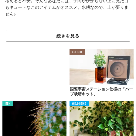
考えると不安。そんなあなたには、手間がかからない上に見た目
もキュートなこのアイテムがオススメ。水耕なので、土が要りま
せん♪
水・栄養・光を自動調節できる
続きを見る
「水耕栽培キット」
CULTURE
国際宇宙ステーション仕様の「ハー
ブ栽培キット」
ITEM
WELL-BEING