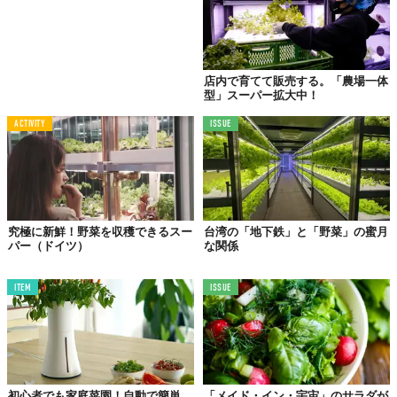
ん。給水や栄養剤の追加が必要になると、ランプが点灯するので
一目でわかります。生長を緩やかにするホリデーモードなら、長
期間自宅を開けるときも安心。
店内で育てて販売する。「農場一体
型」スーパー拡大中！
ACTIVITY
ISSUE
究極に新鮮！野菜を収穫できるスー
台湾の「地下鉄」と「野菜」の蜜月
パー（ドイツ）
な関係
ITEM
ISSUE
サイズ：直径29cm×高さ21〜37cm (ハイトブロック使用
時)
重さ：2.6kg
初心者でも家庭菜園！自動で簡単
「メイド・イン・宇宙」のサラダが