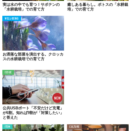
実は水の中でも育つ！サボテンの
癒しある暮らし。ポトスの「水耕栽
「水耕栽培」での育て方
培」での育て方
WELL-BEING
お洒落な部屋を演出する。クロッカ
スの水耕栽培での育て方
室内で葉物野菜やエディブルフラワー（食用花）を育てられるよ
ISSUE
うに考えられたのが、この「Plantui」。どんな仕組みになってい
るか、中を見てみましょう。
公共USBポート「不安だけど充電」
が6割。知れば9割が「対策したい」
と答えた
ITEM
CULTURE