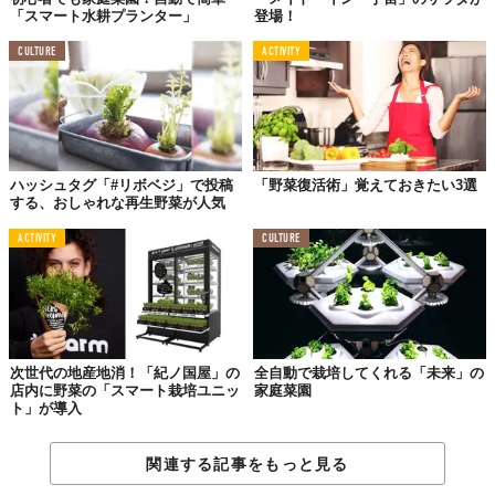
本体価格：51,840円（税込み）
「スマート水耕プランター」
登場！
プラントカプセル：各1,512円（税込み）
CULTURE
ACTIVITY
六本木・AXIS内にあるインテリアショップ「
LIVING MOTIF
」で
は、2016年1月13日から2月7日にかけて「Plantui」フェアが開
催。通常はホワイトのみの取り扱いですが、期間中はグレー・レ
ッドを含めた3色がチェックできます。
ハッシュタグ「#リボベジ」で投稿
「野菜復活術」覚えておきたい3選
自宅でカンタンに水耕栽培ができるだけでも魅力的ですが、照明
する、おしゃれな再生野菜が人気
として使っても素敵なのだとか。実際に見てみたいですね。
ACTIVITY
CULTURE
以下に、
製品ページ
に掲載されている、栽培可能な24種の植物と
栽培期間の目安を紹介します。参考にしてみてね。
次世代の地産地消！「紀ノ国屋」の
全自動で栽培してくれる「未来」の
店内に野菜の「スマート栽培ユニッ
家庭菜園
ト」が導入
関連する記事をもっと見る