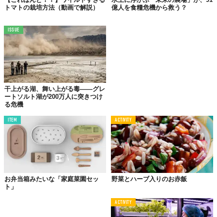
トマトの栽培方法（動画で解説）
億人を食糧危機から救う？
ISSUE
水と栄養剤を入れ、カプセルを挿入したら、スイッチオン。数週
干上がる湖、舞い上がる毒——グレ
間経つと芽がニョキニョキと伸びてきます。
ートソルト湖が200万人に突きつけ
る危機
ITEM
ACTIVITY
お弁当箱みたいな「家庭菜園セッ
野菜とハーブ入りのお赤飯
ト」
ACTIVITY
タンクの容量は3リットルあるため、3週間ほどは手放しでOK。し
かも、循環機能があり、水や根が腐ってしまう心配もありませ