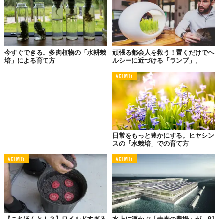
今すぐできる。多肉植物の「水耕栽
頑張る都会人を救う！置くだけでヘ
培」による育て方
ルシーに近づける「ランプ」。
ACTIVITY
上から順に、LEDで植物に必要な光を当てるライトユニット、成
長の度合いに応じてライトの高さを調節するハイトブロック。台
座には、育てる植物の種が入った、プラントカプセルを最大6つま
で植えられます。
日常をもっと豊かにする。ヒヤシン
スの「水栽培」での育て方
手順は3つ
ACTIVITY
ACTIVITY
【これほんと！？】ワイルドすぎる
水上に浮かぶ「未来の農場」が、91