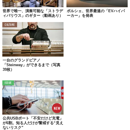
世界で唯一、演奏可能な「ストラデ
ポルシェ、世界最速の「EVハイパ
ィバリウス」のギター（動画あり）
ーカー」を発表
「すべてを失った」と話していた彼だが、間もなくして前向きに
CULTURE
挑戦をはじめたそうだ。
右腕の先端にスティックを包帯で巻きつけてドラムを叩き始め、
人工義肢の先端にスティックを取り付けられるよう自分でカスタ
ムを施し、アトランタの音楽学校へ入学した。
一台のグランドピアノ
「Steinway」ができるまで（写真
39枚）
ISSUE
公共USBポート「不安だけど充電」
が6割。知る人だけが警戒する“見え
ないリスク”