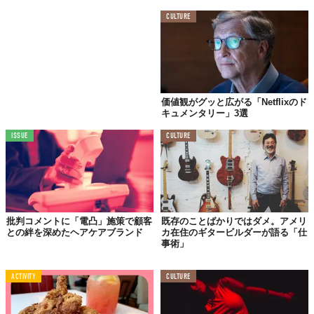
いずれは、オープンソース化を考えており、価格を安くして多く
CULTURE
の人が使えるようにしたいと言っていたが、自由に個人でライブ
ツアーをするようになるまでには、まだまだ改良を重ねる必要が
あるそうだ。
プロトタイプをつくるためには費用がおよそ7万ドルもかかる上
に、いくつかのコンピューターと、それらを操るオペレーターが
価値観がグッと広がる「Netflixのド
いなければ使用できない。
キュメンタリー」3選
小さくて、軽くて、意図しない動きをせず、素早く反応する、ス
ISSUE
CULTURE
トレスなく使える完成品が量産できたら、その恩恵を受けるのは
楽器演奏者だけではないだろう。ちなみに、ピアノ用の筋電義肢
もスティック付きのものと同様に、人間にはできない演奏が可能
になる予定だ。
Licensed material used with permission by
Jason Barnes
The Cyborg Drummer(Kisckstarter)
批判コメントに「電凸」施策で顧客
既存のことばかりではダメ。アメリ
との絆を深めたヘアケアブランド
カ在住のギタービルダーが語る「仕
事術」
TABI LABO
この世界は、もっと広いはずだ。
ACTIVITY
CULTURE