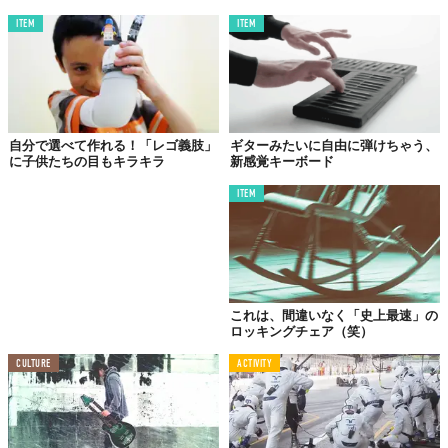
ITEM
ITEM
それから音楽学校の教師に紹介を受け、ジョージア工科大学で人
工知能やロボティクスを研究するジル・ワインバーグ教授に出会
った。人間が奏でた音を感知し、演奏で受け答える機能を持った
ジャムセッションをするロボットの開発で知られていた人物だっ
た。
自分で選べて作れる！「レゴ義肢」
ギターみたいに自由に弾けちゃう、
もともと筋電義肢に興味はあったが、個人で使用するには費用が
に子供たちの目もキラキラ
新感覚キーボード
高額すぎた。ワインバーグ教授と話し合うと、大学の技術開発を
サポートすることになった。
ITEM
今では人間の腕ではできないような機能を持つ新しい腕をテスト
している。スティックが2本設置されたドラム用の義肢には、オマ
ケの機能がついていて、文字通り人間離れした超高速でリズムを
自動で刻める。「世界最速のドラマー」なんて異名もついた。
これは、間違いなく「史上最速」の
そのほかにピアノ用の腕もテストしている。こちらは指を一本一
ロッキングチェア（笑）
本バラバラに動かせる。
CULTURE
ACTIVITY