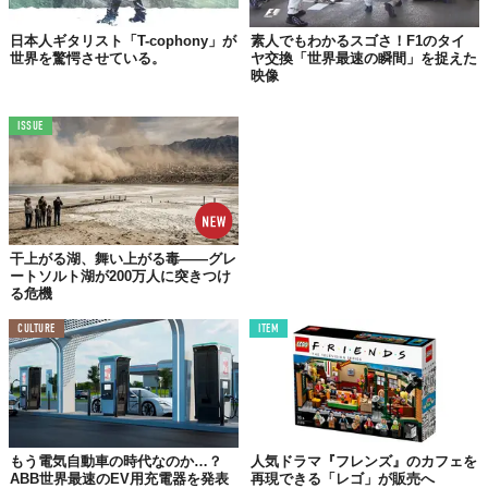
日本人ギタリスト「T-cophony」が
素人でもわかるスゴさ！F1のタイ
世界を驚愕させている。
ヤ交換「世界最速の瞬間」を捉えた
映像
ISSUE
これは、生身の指を動かす感覚と同じだろうか？
それとも、まったく違う？
干上がる湖、舞い上がる毒——グレ
ートソルト湖が200万人に突きつけ
る危機
本人は
「生身の手を動かしている感覚とかなり似ている」
と言っ
CULTURE
ITEM
ていた。
腕の筋肉の動きをセンサ―が感知する。指をどう動かそうとして
いるかをAIが推測する。プログラムされたパターンを筋電義肢が
実行する。
もう電気自動車の時代なのか…？
人気ドラマ『フレンズ』のカフェを
ABB世界最速のEV用充電器を発表
再現できる「レゴ」が販売へ