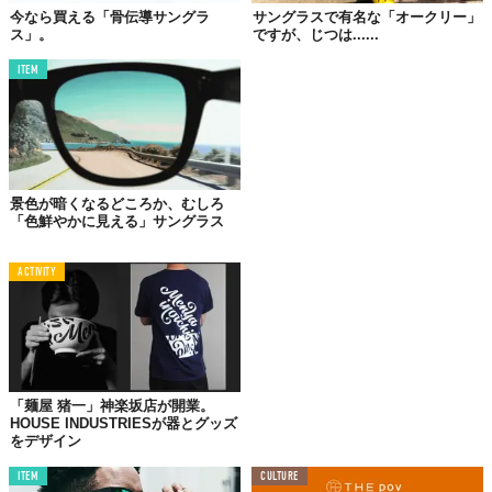
きること。さらに、巻きつけるだけでなくスマートに
折りたたむ
今なら買える「骨伝導サングラ
サングラスで有名な「オークリー」
ことも可能。鼻元を折り曲げ、正方形に折りたたむことで
コンパ
ス」。
ですが、じつは......
クトなお手軽サイズ
に。
ITEM
景色が暗くなるどころか、むしろ
「色鮮やかに見える」サングラス
ACTIVITY
©でごいち
実際にかけるときには耳元を「カチッ」と押し曲げて、顔の大き
「麺屋 猪一」神楽坂店が開業。
さや鼻の高さは関係なしに
フィット
させられる。アクティブにス
HOUSE INDUSTRIESが器とグッズ
ポーツなどで使用しても、ズレないのが魅力。
をデザイン
また、UV400の機能を持ち
紫外線99%カット
し、
遮光率
は驚異の
ITEM
CULTURE