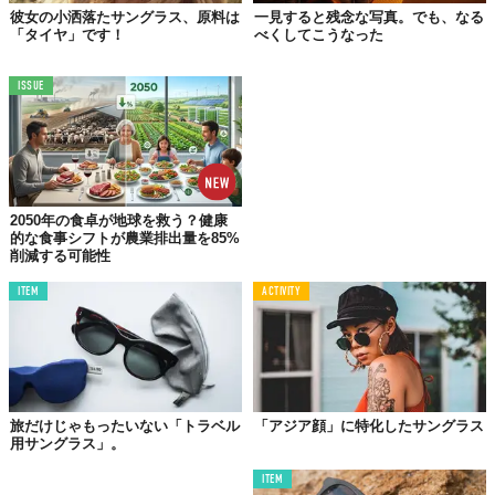
彼女の小洒落たサングラス、原料は
一見すると残念な写真。でも、なる
「タイヤ」です！
べくしてこうなった
ISSUE
©でごいち
2050年の食卓が地球を救う？健康
『SUNFOLD』
的な食事シフトが農業排出量を85%
削減する可能性
【プロジェクト名】
クラウドファンディング「CAMPFIRE」
ITEM
ACTIVITY
［スポーツ×おしゃれな ”腕に巻く” 最強のサングラスが日
本上陸！］
【プロジェクト実施期間】〜2020年6月15日（月）
Top image: ©
でごいち
旅だけじゃもったいない「トラベル
「アジア顔」に特化したサングラス
用サングラス」。
TABI LABO
ITEM