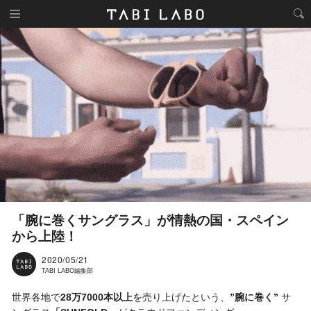
「腕に巻くサングラス」が情熱の国・スペイン
から上陸！
2020/05/21
TABI LABO編集部
世界各地で
28万7000本以上
を売り上げたという、
”腕に巻く”
サ