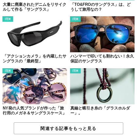
大量に廃棄されたデニムをリサイク
「TO&FROのサングラス」は、ど
ルして作る「サングラス」
うして旅用なの？
ITEM
ITEM
「アクションカメラ」を内蔵したサ
ハンマーで叩いても割れない！永久
ングラスの「最終型」
保証のサングラス
ITEM
ITEM
NY発の人気ブランドが作った「旅
真鍮と蝋引き糸の「グラスホルダ
行用のメガネ＆サングラスケース」
ー」。
関連する記事をもっと見る