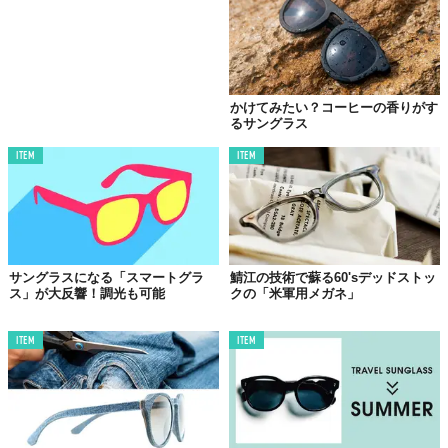
この世界は、もっと広いはずだ。
かけてみたい？コーヒーの香りがす
るサングラス
ITEM
ITEM
サングラスになる「スマートグラ
鯖江の技術で蘇る60'sデッドストッ
ス」が大反響！調光も可能
クの「米軍用メガネ」
ITEM
ITEM