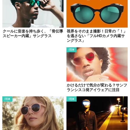
最大92%
ながら見やすい偏光レンズを搭載しているという。
来たるべき夏に向けて、こんな
“最強”
のサングラスを用意してお
くのはいかがだろう。
クールに音楽を持ち歩く、「骨伝導
視界をそのまま撮影！日常の「！」
スピーカー内蔵」サングラス
を逃さない「フルHDカメラ内蔵サ
ングラス」
ITEM
かけるだけで気分が変わる？サンフ
ランシスコ発アイウェアに注目
©
Takuro Yoshimi / Youtube
ITEM
ITEM