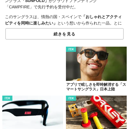
ングラス
「SUNFOLD」
がクラウドファンディング
「CAMPFIRE」で先行予約を受付中だ。
このサングラスは、情熱の国・スペインで
「おしゃれとアクティ
ビティを同時に楽しみたい」
という想いから作られた一品。とに
かく、次の画像と説明を読めばその魅力がわかるはず！
続きを見る
ITEM
アプリで眩しさを即時解消する「ス
マートサングラス」日本上陸
ITEM
ITEM
©でごいち
いちばんの特徴は、テンプルに「シリコーンスチール」を採用し
てサングラスをどこにでも“巻きつける”という新しい使い方がで