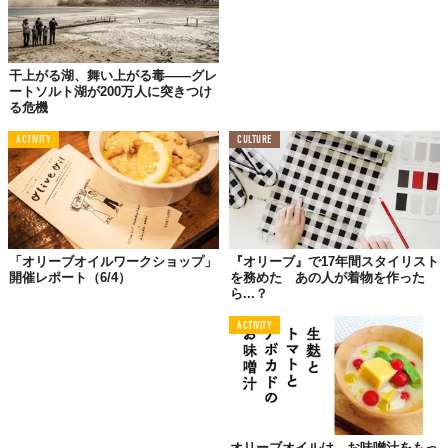
干上がる湖、舞い上がる毒——グレ
ートソルト湖が200万人に突きつけ
る危機
ACTIVITY
CULTURE
「オリーブオイルワークショップ」
『オリーブ』で17年間スタイリスト
開催レポート（6/4）
を務めた あの人が着物を作った
ら...？
ACTIVITY
オリーブオイルは、お味噌汁をもっ