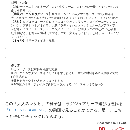
材料（4人分）
【カレーソース】
マヨネーズ：大5／生クリーム：大3／カレー粉：小1／パセリの
みじん切り：大1
【和風バーニャカウダソース】
生クリーム：100ml／マヨネーズ：大2／白みそ：
大1／オリーブオイル：大1／かつお節：1袋（揉んでおく）／にんにく：ひとかけ
【具材】
☆ブロッコリー／☆ロマネスコ／☆カリフラワー／☆ベビーコーン／☆レ
ンコン／プチトマト／オクラ／人参／ラディッシュ／マッシュルーム／アスパラ／
かぼちゃ／ベビーチーズ／ベーコン／ソーセージ／◯ホタテの貝柱◯エビ◯砂肝
◯牛肉など、お好みの食材（※☆は、予め下茹でをしておく。◯は、塩・コショウ
をしておく。
【オイル】
オリーブオイル：適量
作り方
①カレーソースは材料を混ぜて完成
②バーニャカウダソースはにんにくをすりおろし、全ての材料を鍋に入れ弱火で約
5分煮詰める
③具材を食べやすい大きさにカットする
④180度のオリーブオイルで食材に火を入れて、ソースをつけて食べる
この「大人のレシピ」の様子は、ラグジュアリーで遊び心溢れる
「LEXUS GLAMPING」
の動画で見ることができる。是非、こち
らも併せてチェックしてみよう。
Sponsored by
LEXUS