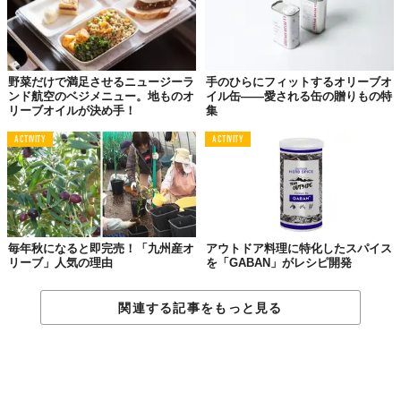
野菜だけで満足させるニュージーラ
手のひらにフィットするオリーブオ
ンド航空のベジメニュー。地ものオ
イル缶――愛される缶の贈りもの特
リーブオイルが決め手！
集
ACTIVITY
ACTIVITY
毎年秋になると即完売！「九州産オ
アウトドア料理に特化したスパイス
リーブ」人気の理由
を「GABAN」がレシピ開発
関連する記事をもっと見る