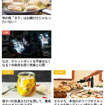
旬の魚「タラ」はお鍋だけじゃもっ
たいない！
LOVE
なぜ、チャットボットを手放せなく
なる？AI依存を招く性格と心理
ACTIVITY
ACTIVITY
塩サバの生臭さだけを消して、最高
そろそろ、本当のオリーブオイルっ
のおつまみに仕上げる
てものを知ってもいい頃だと思いま