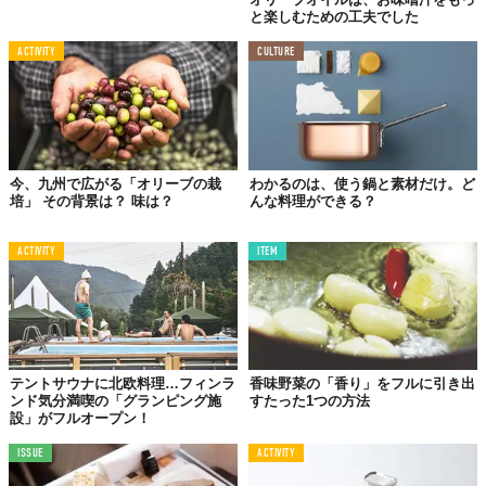
と楽しむための工夫でした
ACTIVITY
CULTURE
今、九州で広がる「オリーブの栽
わかるのは、使う鍋と素材だけ。ど
培」 その背景は？ 味は？
んな料理ができる？
ACTIVITY
ITEM
テントサウナに北欧料理…フィンラ
香味野菜の「香り」をフルに引き出
ンド気分満喫の「グランピング施
すたった1つの方法
設」がフルオープン！
ISSUE
ACTIVITY